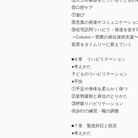
⑤人工呼吸器をしている子どもの
⑥口腔ケア
⑦遊び
⑧言葉の発達やコミュニケーショ
⑨在宅訪問リハビリ：発達を促す
＜Column＞実際の座位保持支
装置をタイムリーに変えていく
■６章 リハビリテーション
●考えかた
子どものリハビリテーション
●手技
①手足や身体を柔らかく保つ
②姿勢援助と座位のとりかた
③呼吸リハビリテ―ション
④歩行の練習・靴の調整
■７章 緊急対応と防災
●考えかた