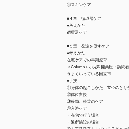
④スキンケア
■４章 循環器ケア
●考えかた
循環器ケア
■５章 発達を促すケア
●考えかた
在宅ケアでの早期療育
＜Column＞小児科開業医・訪
うまくいっている国立市
●手技
①身体の起こしかた、立位のとり
②体位変換
③移動、移乗のケア
④入浴ケア
・在宅で行う場合
・通所施設の場合