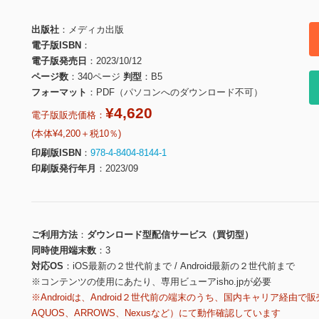
出版社
メディカ出版
電子版ISBN
電子版発売日
2023/10/12
ページ数
340ページ
判型
B5
フォーマット
PDF（パソコンへのダウンロード不可）
¥4,620
電子版販売価格：
(本体¥4,200＋税10％)
印刷版ISBN
978-4-8404-8144-1
印刷版発行年月
2023/09
ご利用方法
ダウンロード型配信サービス（買切型）
同時使用端末数
3
対応OS
iOS最新の２世代前まで / Android最新の２世代前まで
※コンテンツの使用にあたり、専用ビューアisho.jpが必要
※Androidは、Android２世代前の端末のうち、国内キャリア経由で販
AQUOS、ARROWS、Nexusなど）にて動作確認しています