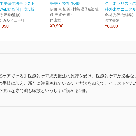
生児蘇生法テキスト
妊娠と授乳 第4版
ジェネラリスト
Web動画付］ 第5版
伊藤 真也(編) 村島 温子(編) 後
科外来マニュアル
藤 美賀子(編)
野 茂春(監修)
金城 光代(他編集)
南山堂
ジカルビュー社
医学書院
¥9,900
,950
¥6,600
てケアできる】医療的ケア児支援法の施行を受け、医療的ケアが必要な
の手技に加え、新たに注目されているケア方法を加えて、イラストでわ
不慣れな専門職も家族といっしょに読める1冊。