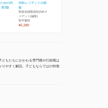
のための内
内科レジデントの鉄則 第4
 第3版
版
聖路加国際病院内科チーフレ
ジデント(編集)
医学書院
¥5,280
子どもたちにかかわる専門職や行政職は
かりやすく解説。子どもならではの特徴