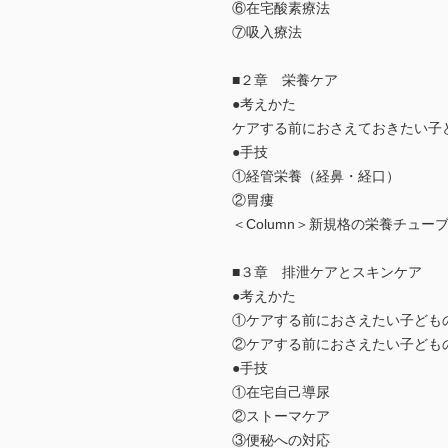
⑥在宅酸素療法
⑦吸入療法
■２章 栄養ケア
●考えかた
ケアする前におさえておきたい子
●手技
①経管栄養（経鼻・経口）
②胃瘻
＜Column＞新規格の栄養チュー
■３章 排泄ケアとスキンケア
●考えかた
①ケアする前におさえたい子ども
②ケアする前におさえたい子ども
●手技
①在宅自己導尿
②ストーマケア
③便秘への対応