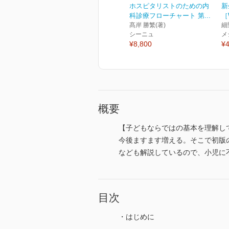
ホスピタリストのための内
新
科診療フローチャート 第...
［
髙岸 勝繁(著)
細
シーニュ
メ
¥8,800
¥4
概要
【子どもならではの基本を理解し
今後ますます増える。そこで初版
なども解説しているので、小児に
目次
・はじめに