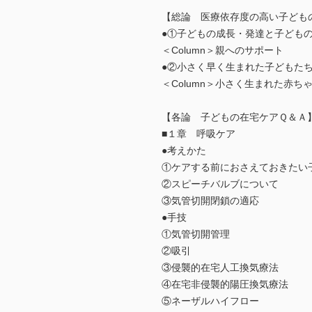
【総論 医療依存度の高い子ども
●①子どもの成長・発達と子ども
＜Column＞親へのサポート
●②小さく早く生まれた子どもた
＜Column＞小さく生まれた赤
【各論 子どもの在宅ケアＱ＆Ａ
■１章 呼吸ケア
●考えかた
①ケアする前におさえておきたい
②スピーチバルブについて
③気管切開閉鎖の適応
●手技
①気管切開管理
②吸引
③侵襲的在宅人工換気療法
④在宅非侵襲的陽圧換気療法
⑤ネーザルハイフロー