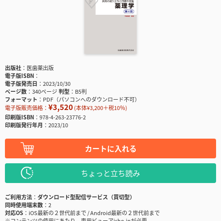
出版社
医歯薬出版
電子版ISBN
電子版発売日
2023/10/30
ページ数
340ページ
判型
B5判
フォーマット
PDF（パソコンへのダウンロード不可）
¥3,520
電子版販売価格：
(本体¥3,200＋税10％)
印刷版ISBN
978-4-263-23776-2
印刷版発行年月
2023/10
カートに入れる
ちょっと立ち読み
ご利用方法
ダウンロード型配信サービス（買切型）
同時使用端末数
2
対応OS
iOS最新の２世代前まで / Android最新の２世代前まで
※コンテンツの使用にあたり、専用ビューアisho.jpが必要