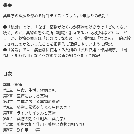
概要
薬理学の理解を深める好評テキストブック，9年振りの改訂！
●「総論」では，「なぜ」薬物が効くのか薬物の効きめは「どのくらい
続く」のか，薬物の効く場所（組織・器官あるいは受容体など）は「ど
こ」か，薬物の働きは「どのようなもの」か，薬物は「なにを」目的に投
与されたのかといったことを視覚的に理解しやすいように解説．
●「各論」では，疾患別に使用する薬剤の「薬理作用・作用機序」「副
作用・相互作用」などを含めて最新の知見を加えて解説．
目次
薬理学総論
第1章 生命，生活，疾病と死
第2章 医療における薬物
第3章 生体における薬物の移動
第4章 薬物に影響を与える生体の因子
第5章 ライフサイクルと薬物
第6章 薬物の効く仕組み（薬力学）
第7章 薬物の相互作用・薬物と食物の相互作用
第8章 副作用・中毒