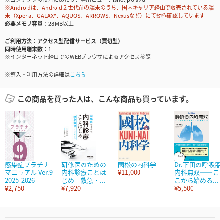
※Androidは、Android２世代前の端末のうち、国内キャリア経由で販売されている端
末（Xperia、GALAXY、AQUOS、ARROWS、Nexusなど）にて動作確認しています
必要メモリ容量
28 MB以上
ご利用方法
アクセス型配信サービス（買切型）
同時使用端末数
1
※インターネット経由でのWEBブラウザによるアクセス参照
※導入・利用方法の詳細は
こちら
この商品を買った人は、こんな商品も買っています。
感染症プラチナ
研修医のための
國松の内科学
Dr.下田の呼吸
マニュアル Ver.9
内科診療ことは
¥11,000
内科無双――こ
2025-2026
じめ 救急・...
こから始める...
¥2,750
¥7,920
¥5,500