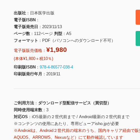
出版社
日本医学出版
電子版ISBN
電子版発売日
2023/11/13
ページ数
112ページ
判型
A5
フォーマット
PDF（パソコンへのダウンロード不可）
¥1,980
電子版販売価格：
(本体¥1,800＋税10％)
印刷版ISBN
978-4-86577-038-4
印刷版発行年月
2019/11
ご利用方法
ダウンロード型配信サービス（買切型）
同時使用端末数
3
対応OS
iOS最新の２世代前まで / Android最新の２世代前まで
※コンテンツの使用にあたり、専用ビューアisho.jpが必要
※Androidは、Android２世代前の端末のうち、国内キャリア経由で販
AQUOS、ARROWS、Nexusなど）にて動作確認しています