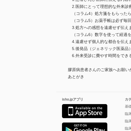
2.医師にとって理想的な外来診
（コラム4）処方箋をもらったら
（コラム5）お薬手帳は必ず毎回
3.処方への感想を遠慮せず伝え
（コラム6）数字を使って経過を
4.遠慮せず個人的な都合を伝え
5.後発品（ジェネリック医薬品
6.外来受診に費やす時間をでき
膠原病患者さんのご家族へお願い
あとがき
isho.jpアプリ
カ
基
臨
臨
臨