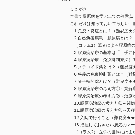
まえがき
本書で膠原病を学ぶ上での注意点
これだけは知っておいて欲しい：
1.免疫・炎症とは？（難易度★
2.自己免疫疾患・膠原病とは？
（コラム1）筆者による膠原病の
3.膠原病治療の基本は「上手に
4.膠原病治療（免疫抑制療法）
5.ステロイド薬とは？（難易度
6.狭義の免疫抑制薬とは？（難
7.分子標的薬とは？（難易度★
8.膠原病治療の考え方①～寛解
9.膠原病治療の考え方②～治療
10.膠原病治療の考え方③～関
11.膠原病治療の考え方④～天
12.入院で行うこと（難易度★
13.把握しておきたい病気のマ
（コラム2） 医学の世界にはま