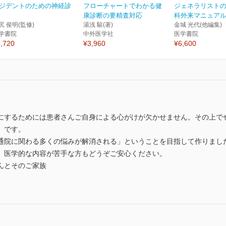
ジデントのための神経診
フローチャートでわかる健
ジェネラリスト
康診断の要精査対応
科外来マニュアル
尻 俊明(監修)
湯浅 駿(著)
金城 光代(他編集)
学書院
中外医学社
医学書院
,720
¥3,960
¥6,600
にするためには患者さんご自身による心がけが欠かせません。その上で
」です。
通院に関わる多くの悩みが解消される」ということを目指して作りまし
、医学的な内容が苦手な方もどうぞご安心ください。
んとそのご家族