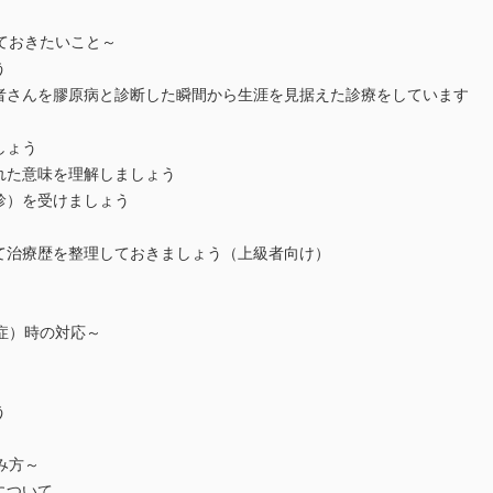
ておきたいこと～
う
者さんを膠原病と診断した瞬間から生涯を見据えた診療をしています
しょう
れた意味を理解しましょう
診）を受けましょう
て治療歴を整理しておきましょう（上級者向け）
症）時の対応～
う
み方～
について