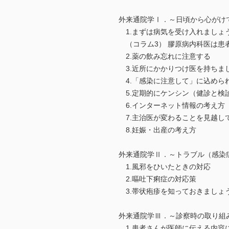
外来通院学Ⅰ．～日頃から心がけ
1.まずは病気を受け入れましょ
（コラム3） 膠原病内科医は患
2.薬の飲み忘れに注意する
3.近所にかかりつけ医を持ちま
4.「感染に注意して」に込めら
5.定期的にケンシン（健診と検
6.インターネット情報の考え方
7.主治医が変わることを見越し
8.妊娠・出産の考え方
外来通院学Ⅱ．～トラブル（感染
1.風邪をひいたときの対応
2.嘔吐下痢症の対応策
3.帯状疱疹を知っておきましょ
外来通院学Ⅲ．～診察時の取り組
1.患者さんが医師に伝える内容