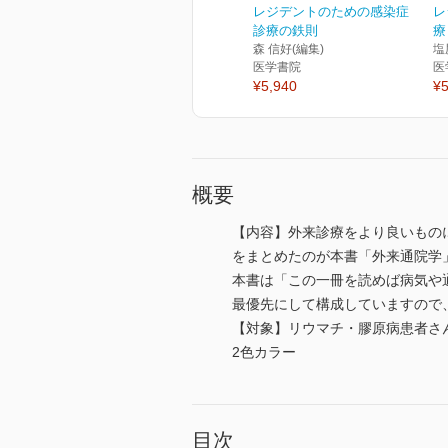
レジデントのための感染症
レ
診療の鉄則
療
森 信好(編集)
塩
医学書院
医
¥5,940
¥5
概要
【内容】外来診療をより良いもの
をまとめたのが本書「外来通院学
本書は「この一冊を読めば病気や
最優先にして構成していますので
【対象】リウマチ・膠原病患者さ
2色カラー
目次