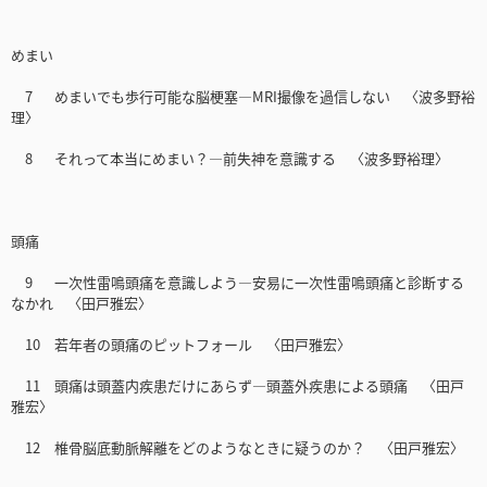
めまい
7 めまいでも歩行可能な脳梗塞―MRI撮像を過信しない 〈波多野裕
理〉
8 それって本当にめまい？―前失神を意識する 〈波多野裕理〉
頭痛
9 一次性雷鳴頭痛を意識しよう―安易に一次性雷鳴頭痛と診断する
なかれ 〈田戸雅宏〉
10 若年者の頭痛のピットフォール 〈田戸雅宏〉
11 頭痛は頭蓋内疾患だけにあらず―頭蓋外疾患による頭痛 〈田戸
雅宏〉
12 椎骨脳底動脈解離をどのようなときに疑うのか？ 〈田戸雅宏〉