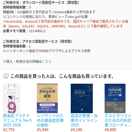
ご利用方法
ダウンロード型配信サービス（買切型）
同時使用端末数
3
対応OS
iOS最新の２世代前まで / Android最新の２世代前まで
※コンテンツの使用にあたり、専用ビューアisho.jpが必要
※Androidは、Android２世代前の端末のうち、国内キャリア経由で販売されている端
末（Xperia、GALAXY、AQUOS、ARROWS、Nexusなど）にて動作確認しています
必要メモリ容量
112 MB以上
ご利用方法
アクセス型配信サービス（買切型）
同時使用端末数
1
※インターネット経由でのWEBブラウザによるアクセス参照
※導入・利用方法の詳細は
こちら
この商品を買った人は、こんな商品も買っています。
感染症プラチナ
レジデントのた
高血圧管理・治
ホスピタリスト
マニュアル Ver.9
めの感染症診療
療ガイドライン
のための内科診
2025-2026
の鉄則
2025
療フローチャ...
¥2,750
¥5,940
¥4,180
¥8,800