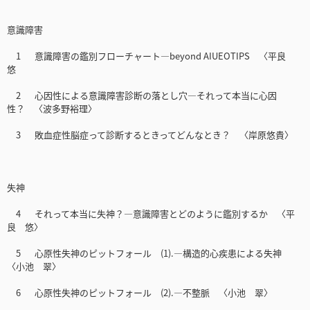
意識障害
1 意識障害の鑑別フローチャート―beyond AIUEOTIPS 〈平良
悠
2 心因性による意識障害診断の落とし穴―それって本当に心因
性？ 〈波多野裕理〉
3 敗血症性脳症って診断するときってどんなとき？ 〈岸原悠貴〉
失神
4 それって本当に失神？―意識障害とどのように鑑別するか 〈平
良 悠〉
5 心原性失神のピットフォール (1).―構造的心疾患による失神
〈小池 翠〉
6 心原性失神のピットフォール (2).―不整脈 〈小池 翠〉