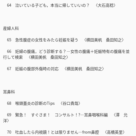
64 泣いている子ども，本当に帰していいの？ 〈大石高稔〉
産婦人科
65 急性腹症の女性をみたら妊娠を疑う 〈横田美帆 桑田知之〉
66 妊婦の腹痛，どう診断する？―女性の腹痛＋妊娠特有の腹痛を並
行して検索 〈横田美帆 桑田知之〉
67 妊娠の腹部外傷時の対応 〈横田美帆 桑田知之〉
耳鼻科
68 喉頭蓋炎の診断のTips 〈谷口貴哉〉
69 緊急！ すぐさま！ コンサルト！?―耳鼻咽喉科編 〈澤 允
洋〉
70 吐血したら内視鏡！とは限りません―from鼻腔 〈高橋英里〉