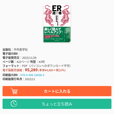
出版社
中外医学社
電子版ISBN
電子版発売日
2023/11/28
ページ数
422ページ
判型
A5判
フォーマット
PDF（パソコンへのダウンロード不可）
¥5,280
電子版販売価格：
(本体¥4,800＋税10％)
印刷版ISBN
978-4-498-16658-5
印刷版発行年月
2023/11
カートに入れる
ちょっと立ち読み