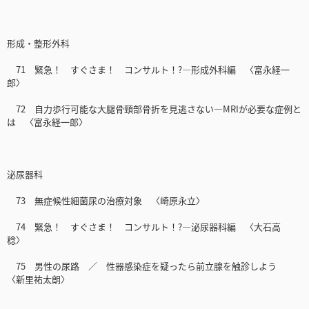
形成・整形外科
71 緊急！ すぐさま！ コンサルト！?―形成外科編 〈富永経一
郎〉
72 自力歩行可能な大腿骨頸部骨折を見逃さない―MRIが必要な症例と
は 〈富永経一郎〉
泌尿器科
73 無症候性細菌尿の治療対象 〈崎原永立〉
74 緊急！ すぐさま！ コンサルト！?―泌尿器科編 〈大石高
稔〉
75 男性の尿路 ／ 性器感染症を疑ったら前立腺を触診しよう
〈新里祐太朗〉