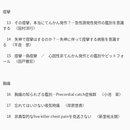
痙攣
13 その痙攣，本当にてんかん発作？―急性誘発性発作の鑑別を意識
する 〈田村洋行〉
14 失神で痙攣はするのか？―失神に伴って痙攣する病態を意識す
る 〈平良 悠〉
15 痙攣―偽痙攣 ／ 心因性非てんかん発作との鑑別やピットフォ
ール 〈田戸雅宏〉
胸痛
16 胸痛の知られざる鑑別―Precordial catch症候群 〈小池 翠〉
17 忘れてはいけない吸気時痛 〈岸原悠貴〉
18 非典型的なfive killer chest painを見逃さない 〈新里祐太朗〉