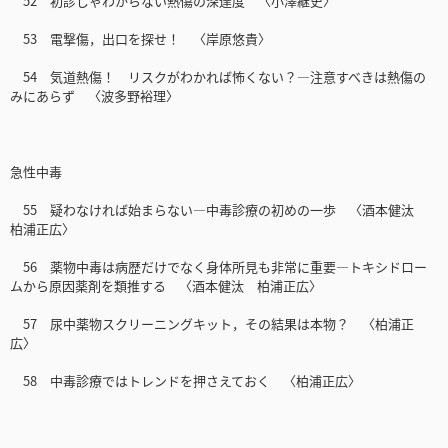
52 初診じゃわからない熱傷の深達度 〈小澤継史〉
53 電撃傷，出口を探せ！ 〈岸原悠貴〉
54 気道熱傷！ リスクがわかれば怖くない？―注意すべきは熱傷の
みにあらず 〈波多野裕理〉
急性中毒
55 疑わなければ始まらない―中毒診療の初めの一歩 〈酒本健汰
柏浦正広〉
56 薬物中毒は病歴だけでなく身体所見も非常に重要―トキシドロー
ムから原因薬剤を類推する 〈酒本健汰 柏浦正広〉
57 尿中薬物スクリーニングキット，その結果は本物？ 〈柏浦正
広〉
58 中毒診療ではトレンドを押さえておく 〈柏浦正広〉