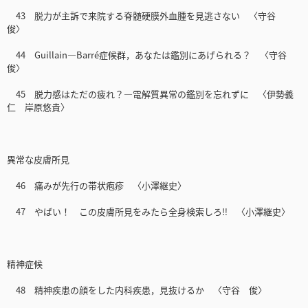
43 脱力が主訴で来院する脊髄硬膜外血腫を見逃さない 〈守谷
俊〉
44 Guillain—Barré症候群，あなたは鑑別にあげられる？ 〈守谷
俊〉
45 脱力感はただの疲れ？―電解質異常の鑑別を忘れずに 〈伊勢義
仁 岸原悠貴〉
異常な皮膚所見
46 痛みが先行の帯状疱疹 〈小澤継史〉
47 やばい！ この皮膚所見をみたら全身検索しろ‼ 〈小澤継史〉
精神症候
48 精神疾患の顔をした内科疾患，見抜けるか 〈守谷 俊〉