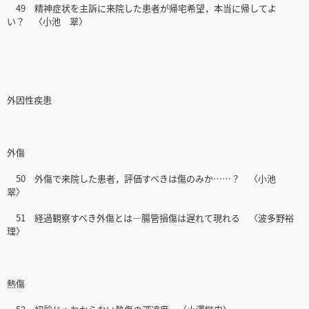
49 精神症状を主訴に来院した患者が帰宅希望，本当に帰してよ
い？ 〈小池 翠〉
外因性疾患
外傷
50 外傷で来院した患者，評価すべきは傷のみか……？ 〈小池
翠〉
51 経過観察すべき外傷とは―腸管損傷は遅れて現れる 〈波多野裕
理〉
熱傷