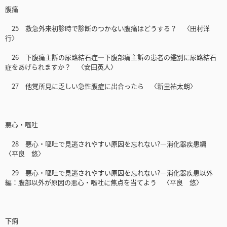
腹痛
25 救急外来初診時で診断のつかない腹痛はどうする？ 〈田村洋
行〉
26 下腹痛主訴の尿路結石症―下腹部痛主訴の患者の鑑別に尿路結石
症をあげられますか？ 〈安田英人〉
27 他覚所見に乏しい急性腹症に出合ったら 〈新里祐太朗〉
悪心・嘔吐
28 悪心・嘔吐で見逃されやすい原因を忘れない?―消化器疾患編
〈平良 悠〉
29 悪心・嘔吐で見逃されやすい原因を忘れない?―消化器疾患以外
編：腹部以外が原因の悪心・嘔吐に焦点を当てよう 〈平良 悠〉
下痢