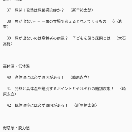
37 尿閉＋発熱は尿路感染症か？ 〈新里祐太朗〉
38 尿が出ない……―尿の立場で考えると見えてくるもの 〈小池
翠〉
39 尿が出ないのは高齢者の病気？―子どもを襲う尿閉とは 〈大石
高稔〉
高体温・低体温
40 高体温には必ず原因がある！ 〈崎原永立〉
41 発熱と高体温を鑑別するポイントとそれぞれの鑑別疾患！ 〈崎
原永立〉
42 低体温症には必ず原因がある！ 〈新里祐太朗〉
倦怠感・脱力感