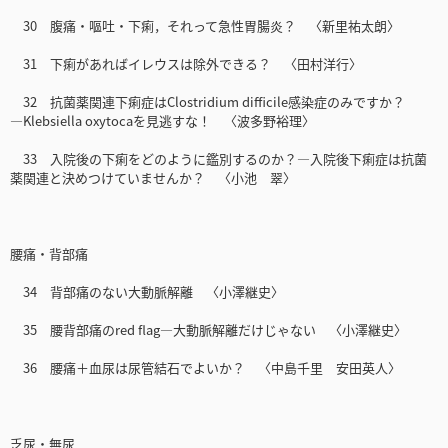
30 腹痛・嘔吐・下痢，それって急性胃腸炎？ 〈新里祐太朗〉
31 下痢があればイレウスは除外できる？ 〈田村洋行〉
32 抗菌薬関連下痢症はClostridium difficile感染症のみですか？
―Klebsiella oxytocaを見逃すな！ 〈波多野裕理〉
33 入院後の下痢をどのように鑑別するのか？―入院後下痢症は抗菌
薬関連と決めつけていませんか？ 〈小池 翠〉
腰痛・背部痛
34 背部痛のない大動脈解離 〈小澤継史〉
35 腰背部痛のred flag―大動脈解離だけじゃない 〈小澤継史〉
36 腰痛＋血尿は尿管結石でよいか？ 〈中島千里 安田英人〉
乏尿・無尿