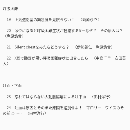
呼吸困難
19 上気道閉塞の緊急度を見誤らない！ 〈崎原永立〉
20 臥位になると呼吸困難症状が軽減する⁉―なぜ？ その原因は？
〈岸原悠貴〉
21 Silent chestをみたらどうする？ 〈伊勢義仁 岸原悠貴〉
22 X線で肺野が黒い呼吸困難症状に出合ったら 〈中島千里 安田英
人〉
吐血・下血
23 忘れてはならない大動脈腸瘻による吐下血 〈田村洋行〉
24 吐血は原因とそのまた原因を鑑別せよ！―マロリー—ワイスのそ
の前は…… 〈田村洋行〉