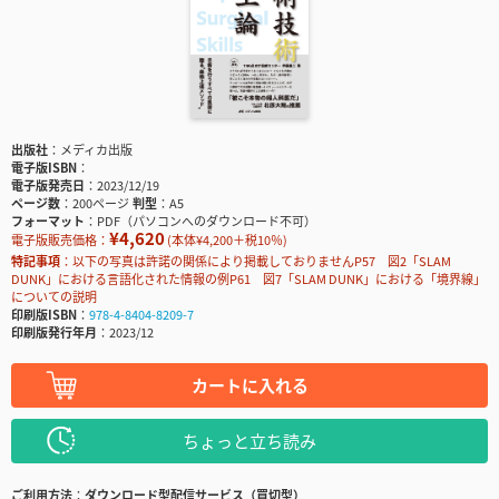
出版社
メディカ出版
電子版ISBN
電子版発売日
2023/12/19
ページ数
200ページ
判型
A5
フォーマット
PDF（パソコンへのダウンロード不可）
¥4,620
電子版販売価格：
(本体¥4,200＋税10％)
特記事項
以下の写真は許諾の関係により掲載しておりませんP57 図2「SLAM
DUNK」における言語化された情報の例P61 図7「SLAM DUNK」における「境界線」
についての説明
印刷版ISBN
978-4-8404-8209-7
印刷版発行年月
2023/12
カートに入れる
ちょっと立ち読み
ご利用方法
ダウンロード型配信サービス（買切型）