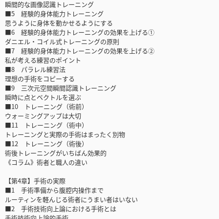
瞬間的な画像認識トレーニング
■5 経験的身体能力トレーニング
思うように身体を動かせるようにする
■6 経験的身体能力トレーニングの効果を上げる①
ダニエル・コイル式トレーニングの原則
■7 経験的身体能力トレーニングの効果を上げる②
私が考える練習のポイント
■8 パラレル練習法
理想の手術をコピーする
■9 三次元空間瞬間認識トレーニング
瞬時に点とベクトルを選ぶ
■10 トレーニング（術前）
ウォーミングアップは大切
■11 トレーニング（術中）
トレーニングと実際の手術はまったく別物
■12 トレーニング（術後）
術後トレーニングがいちばん効果的
《コラム》術者と職人の違い
【第4章】手術の実際
■1 手術準備から腹腔内操作まで
ルーティンを軽んじる術者にうまい者はいない
■2 手術技術向上論における手術とは
手術技術向上論的手術