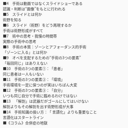
■4 手術は動画ではなくスライドショーである
認識・判断は“画像”をもとに行われる
■5 スライドとは何か
術野を知る
■6 スライド（術野）をどう再現するか
手術は術野形成がすべて
■7 術中の思考・我慢の時間帯
実際の手術中の思考
■8 手術の本質：ゾーンとアフォーダンス的手術
「ゾーンに入る」とは何か
■9 オペを支配するための“手術の3つの要素”
「毎回同じ」はありえない
■10 手術の3つの要素①：「患者」
同じ患者は一人もいない
■11 手術の3つの要素②：「環境」
手術環境を一定に保つのが実はいちばん大変
■12 手術の3つの要素③：「自分」
いつも同じ自分で手術に臨めるわけではない
■13 「解剖」は武器だがゴールにしてはいけない
解剖よりもその解剖を出す術野形成が大事
■14 手術知識の扱い方：「 言語化」よりも重要なこと
言語化はスタートライン
■《コラム》合併症の地獄