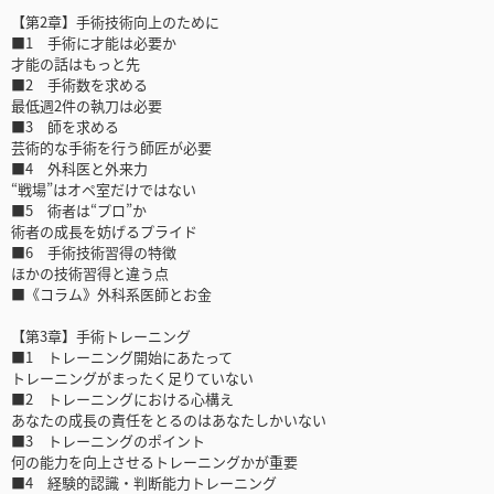
【第2章】手術技術向上のために
■1 手術に才能は必要か
才能の話はもっと先
■2 手術数を求める
最低週2件の執刀は必要
■3 師を求める
芸術的な手術を行う師匠が必要
■4 外科医と外来力
“戦場”はオペ室だけではない
■5 術者は“プロ”か
術者の成長を妨げるプライド
■6 手術技術習得の特徴
ほかの技術習得と違う点
■《コラム》外科系医師とお金
【第3章】手術トレーニング
■1 トレーニング開始にあたって
トレーニングがまったく足りていない
■2 トレーニングにおける心構え
あなたの成長の責任をとるのはあなたしかいない
■3 トレーニングのポイント
何の能力を向上させるトレーニングかが重要
■4 経験的認識・判断能力トレーニング