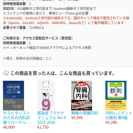
同時使用端末数
3
対応OS
iOS最新の２世代前まで / Android最新の２世代前まで
※コンテンツの使用にあたり、専用ビューアisho.jpが必要
※Androidは、Android２世代前の端末のうち、国内キャリア経由で販売されている端
末（Xperia、GALAXY、AQUOS、ARROWS、Nexusなど）にて動作確認しています
必要メモリ容量
72 MB以上
ご利用方法
アクセス型配信サービス（買切型）
同時使用端末数
1
※インターネット経由でのWEBブラウザによるアクセス参照
※導入・利用方法の詳細は
こちら
この商品を買った人は、こんな商品も買っています。
ホスピタリスト
感染症プラチナ
無敵の腎臓内科
内科レジデント
のための内科診
マニュアル Ver.9
¥5,940
の鉄則 第4版
療フローチャ...
2025-2026
¥5,280
¥8,800
¥2,750