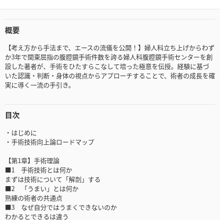
概要
【考え方から手法まで、エースの流儀を公開！】婦人科立ち上げからわず
か3年で関東屈指の腹腔鏡手術件数を誇る婦人科腹腔鏡手術センターを創
設した著者が、手術をひたすらこなして培った極意を伝授。経験に基づ
いた認識・判断・身体の視点からアプローチすることで、術者の成長を確
実に導く一流の手引き。
目次
・はじめに
・手術技術向上論ロードマップ
【第1章】手術理論
■1 手術技術とは何か
まずは技術について「解剖」する
■2 「うまい」とは何か
熟練の術者の共通点
■3 なぜ自分ではうまくできないのか
わかるとできるは違う