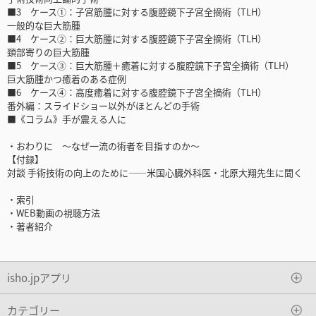
■3 ケース①：子宮筋腫に対する腹腔鏡下子宮全摘術（TLH）
一般的な巨大筋腫
■4 ケース②：巨大筋腫に対する腹腔鏡下子宮全摘術（TLH）
頚部寄りの巨大筋腫
■5 ケース③：巨大筋腫＋癒着に対する腹腔鏡下子宮全摘術（TLH）
巨大筋腫かつ癒着のある症例
■6 ケース④：高度癒着に対する腹腔鏡下子宮全摘術（TLH）
番外編：スライドショー以外がほとんどの手術
■《コラム》手が震える人に
・おわりに ～なぜ一流の術者を目指すのか～
【付録】
対談 手術技術の向上のために――米国心臓外科医・北原大翔先生に聞く
・索引
・WEB動画の視聴方法
・著者紹介
isho.jpアプリ
カテゴリー