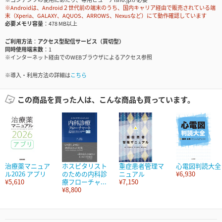
※Androidは、Android２世代前の端末のうち、国内キャリア経由で販売されている端
末（Xperia、GALAXY、AQUOS、ARROWS、Nexusなど）にて動作確認しています
必要メモリ容量
478 MB以上
ご利用方法
アクセス型配信サービス（買切型）
同時使用端末数
1
※インターネット経由でのWEBブラウザによるアクセス参照
※導入・利用方法の詳細は
こちら
この商品を買った人は、こんな商品も買っています。
治療薬マニュア
ホスピタリスト
重症患者管理マ
心電図判読大全
ル2026 アプリ
のための内科診
ニュアル
¥6,930
¥5,610
療フローチャ...
¥7,150
¥8,800