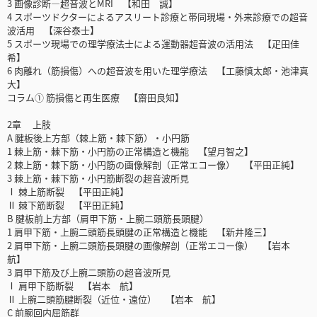
3 画像診断―超音波とMRI 【和田 誠】
4 スポーツドクターによるアスリート診療と帯同現場・外来診療での超音
波活用 【深谷泰士】
5 スポーツ現場での理学療法士による運動器超音波の活用法 【疋田佳
希】
6 肉離れ（筋損傷）への超音波を用いた理学療法 【工藤慎太郎・池津真
大】
コラム① 筋損傷と再生医療 【齋田良知】
2章 上肢
A 腱板後上方部（棘上筋・棘下筋）・小円筋
1 棘上筋・棘下筋・小円筋の正常構造と機能 【望月智之】
2 棘上筋・棘下筋・小円筋の画像解剖（正常エコー像） 【平田正純】
3 棘上筋・棘下筋・小円筋断裂の超音波所見
Ⅰ 棘上筋断裂 【平田正純】
Ⅱ 棘下筋断裂 【平田正純】
B 腱板前上方部（肩甲下筋・上腕二頭筋長頭腱）
1 肩甲下筋・上腕二頭筋長頭腱の正常構造と機能 【新井隆三】
2 肩甲下筋・上腕二頭筋長頭腱の画像解剖（正常エコー像） 【岩本
航】
3 肩甲下筋及び上腕二頭筋の超音波所見
Ⅰ 肩甲下筋断裂 【岩本 航】
Ⅱ 上腕二頭筋腱断裂（近位・遠位） 【岩本 航】
C 前腕回内屈筋群