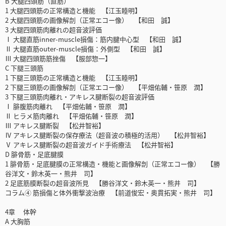
B 大腿四頭筋（直筋）
1 大腿四頭筋の正常構造と機能 【江玉睦明】
2 大腿四頭筋の画像解剖（正常エコー像） 【和田 誠】
3 大腿四頭筋肉離れの超音波評価
Ⅰ 大腿直筋inner-muscle損傷：筋内腱中心型 【和田 誠】
Ⅱ 大腿直筋outer-muscle損傷：外側型 【和田 誠】
Ⅲ 大腿四頭筋筋挫傷 【服部惣一】
C 下腿三頭筋
1 下腿三頭筋の正常構造と機能 【江玉睦明】
2 下腿三頭筋の画像解剖（正常エコー像） 【平畑佑輔・笹原 潤】
3 下腿三頭筋肉離れ・アキレス腱断裂の超音波評価
Ⅰ 腓腹筋肉離れ 【平畑佑輔・笹原 潤】
Ⅱ ヒラメ筋肉離れ 【平畑佑輔・笹原 潤】
Ⅲ アキレス腱断裂 【松井智裕】
Ⅳ アキレス腱断裂の保存療法（超音波の積極的活用） 【松井智裕】
Ⅴ アキレス腱断裂の超音波ガイド手術療法 【松井智裕】
D 腓骨筋・足底腱膜
1 腓骨筋・足底腱膜の正常構造・機能と画像解剖（正常エコー像） 【勝
谷洋文・鈴木英一・熊井 司】
2 足底筋膜断裂の超音波所見 【勝谷洋文・鈴木英一・熊井 司】
コラム④ 筋損傷と体外衝撃波治療 【前道俊宏・奥貫拓実・熊井 司】
4章 体幹
A 大胸筋