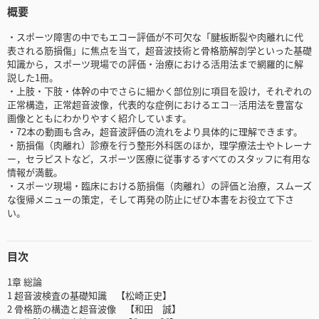
概要
・スポーツ障害の中でもエコー評価が不可欠な「腱板断裂や肉離れに代
表される筋損傷」に焦点を当て，超音波技術と骨格筋解剖学といった基礎
知識から，スポーツ現場での評価・治療における活用法まで網羅的に解
説した1冊。
・上肢・下肢・体幹の中でさらに細かく部位別に項目を設け，それぞれの
正常構造，正常超音波像，代表的な症例におけるエコ―活用法を豊富な
画像とともにわかりやすく紹介しています。
・72本の動画も含み，超音波評価の流れをより具体的に理解できます。
・筋損傷（肉離れ）診療を行う整形外科医のほか，理学療法士やトレーナ
ー，セラピストなど，スポーツ医療に従事するすべてのスタッフに有用な
情報が満載。
・スポーツ現場・臨床における筋損傷（肉離れ）の評価と治療，スムーズ
な復帰メニューの策定，そして再発の防止にぜひ本書をお役立て下さ
い。
目次
1章 総論
1 超音波検査の基礎知識 【松崎正史】
2 骨格筋の構造と超音波像 【和田 誠】