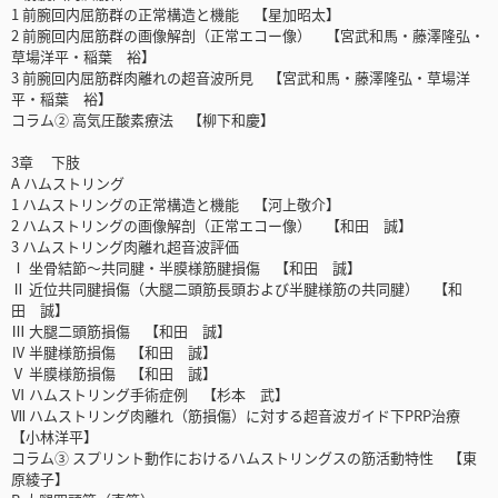
1 前腕回内屈筋群の正常構造と機能 【星加昭太】
2 前腕回内屈筋群の画像解剖（正常エコー像） 【宮武和馬・藤澤隆弘・
草場洋平・稲葉 裕】
3 前腕回内屈筋群肉離れの超音波所見 【宮武和馬・藤澤隆弘・草場洋
平・稲葉 裕】
コラム② 高気圧酸素療法 【柳下和慶】
3章 下肢
A ハムストリング
1 ハムストリングの正常構造と機能 【河上敬介】
2 ハムストリングの画像解剖（正常エコー像） 【和田 誠】
3 ハムストリング肉離れ超音波評価
Ⅰ 坐骨結節～共同腱・半膜様筋腱損傷 【和田 誠】
Ⅱ 近位共同腱損傷（大腿二頭筋長頭および半腱様筋の共同腱） 【和
田 誠】
Ⅲ 大腿二頭筋損傷 【和田 誠】
Ⅳ 半腱様筋損傷 【和田 誠】
Ⅴ 半膜様筋損傷 【和田 誠】
Ⅵ ハムストリング手術症例 【杉本 武】
Ⅶ ハムストリング肉離れ（筋損傷）に対する超音波ガイド下PRP治療
【小林洋平】
コラム③ スプリント動作におけるハムストリングスの筋活動特性 【東
原綾子】