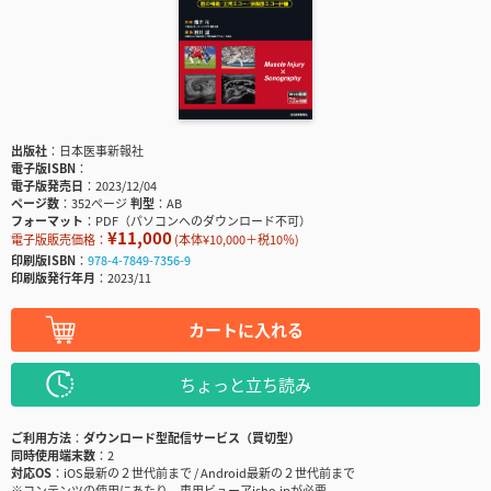
出版社
日本医事新報社
電子版ISBN
電子版発売日
2023/12/04
ページ数
352ページ
判型
AB
フォーマット
PDF（パソコンへのダウンロード不可）
¥11,000
電子版販売価格：
(本体¥10,000＋税10％)
印刷版ISBN
978-4-7849-7356-9
印刷版発行年月
2023/11
カートに入れる
ちょっと立ち読み
ご利用方法
ダウンロード型配信サービス（買切型）
同時使用端末数
2
対応OS
iOS最新の２世代前まで / Android最新の２世代前まで
※コンテンツの使用にあたり、専用ビューアisho.jpが必要