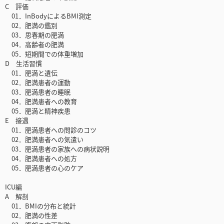
C 評価
01．InBodyによるBMI測定
02．肥満の鑑別
03．思春期の肥満
04．高齢者の肥満
05．短期間での体重増加
D 生活習慣
01．肥満と遺伝
02．肥満患者の運動
03．肥満患者の睡眠
04．肥満患者への教育
05．肥満と精神疾患
E 接遇
01．肥満患者への問診のコツ
02．肥満患者への気遣い
03．肥満患者の家族への病状説明
04．肥満患者への処方
05．肥満患者の心のケア
ICU編
A 解剖
01．BMIの分布と統計
02．肥満の性差