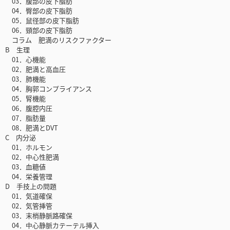
03．腹部の皮下脂肪
04．臀部の皮下脂肪
05．鼠径部の皮下脂肪
06．頸部の皮下脂肪
コラム 肥満のリスクファクター
B 生理
01．心機能
02．肥満と高血圧
03．肺機能
04．胸郭コンプライアンス
05．腎機能
06．腹腔内圧
07．脂肪量
08．肥満とDVT
C 内分泌
01．ホルモン
02．中心性肥満
03．血糖値
04．栄養管理
D 手技上の問題
01．気道確保
02．気管挿管
03．末梢静脈路確保
04．中心静脈カテーテル挿入