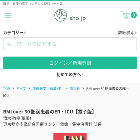
医学・医療の電子コンテンツ配信サービス
0
カテゴリー
詳細検索
ログイン／新規登録
初めての方へ
TOP
すべて
臨床医学（領域別）
救急科
BMI over 30 肥満患者のER・
ICU
BMI over 30 肥満患者のER・ICU【電子版】
清水 敬樹(編著)
東京都立多摩総合医療センター救命・集中治療科 部長