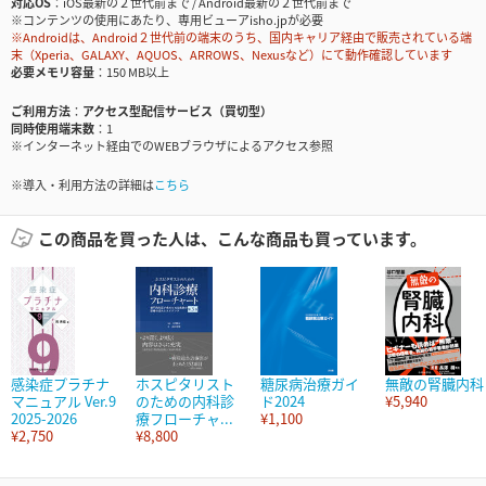
対応OS
iOS最新の２世代前まで / Android最新の２世代前まで
※コンテンツの使用にあたり、専用ビューアisho.jpが必要
※Androidは、Android２世代前の端末のうち、国内キャリア経由で販売されている端
末（Xperia、GALAXY、AQUOS、ARROWS、Nexusなど）にて動作確認しています
必要メモリ容量
150 MB以上
ご利用方法
アクセス型配信サービス（買切型）
同時使用端末数
1
※インターネット経由でのWEBブラウザによるアクセス参照
※導入・利用方法の詳細は
こちら
この商品を買った人は、こんな商品も買っています。
感染症プラチナ
ホスピタリスト
糖尿病治療ガイ
無敵の腎臓内科
マニュアル Ver.9
のための内科診
ド2024
¥5,940
2025-2026
療フローチャ...
¥1,100
¥2,750
¥8,800