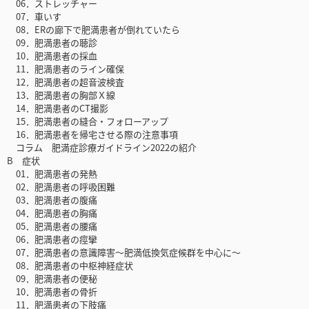
06．ストレッチャー
07．車いす
08．ERの廊下で肥満患者が倒れていたら
09．肥満患者の聴診
10．肥満患者の採血
11．肥満患者のライン確保
12．肥満患者の超音波検査
13．肥満患者の胸部Ｘ線
14．肥満患者のCT撮影
15．肥満患者の縫合・フォローアップ
16．肥満患者を帰宅させる際の注意事項
コラム 肥満症診療ガイドライン2022の紹介
B 症状
01．肥満患者の発熱
02．肥満患者の呼吸困難
03．肥満患者の腹痛
04．肥満患者の胸痛
05．肥満患者の腰痛
06．肥満患者の痙攣
07．肥満患者の意識障害～肥満低換気症候群を中心に～
08．肥満患者の中枢神経症状
09．肥満患者の便秘
10．肥満患者の骨折
11．肥満患者の下肢痛