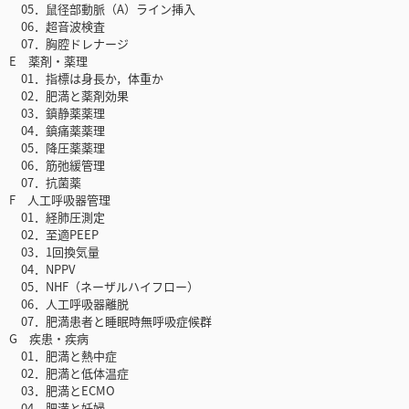
05．鼠径部動脈（A）ライン挿入
06．超音波検査
07．胸腔ドレナージ
E 薬剤・薬理
01．指標は身長か，体重か
02．肥満と薬剤効果
03．鎮静薬薬理
04．鎮痛薬薬理
05．降圧薬薬理
06．筋弛緩管理
07．抗菌薬
F 人工呼吸器管理
01．経肺圧測定
02．至適PEEP
03．1回換気量
04．NPPV
05．NHF（ネーザルハイフロー）
06．人工呼吸器離脱
07．肥満患者と睡眠時無呼吸症候群
G 疾患・疾病
01．肥満と熱中症
02．肥満と低体温症
03．肥満とECMO
04．肥満と妊婦