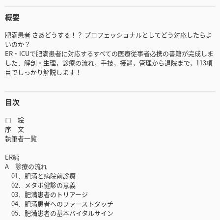
概要
肥満患者 さあどうする！？ プロフェッショナルとしてどう対応したらよ
いのか？
ER・ICUで肥満患者に対応するすべての医療従事者必携の書籍が完成しま
した．解剖・生理，診療の流れ，手技，接遇，管理から退院まで，113項
目でしっかり解説します！
目次
口 絵
序 文
執筆者一覧
ER編
A 診療の流れ
01．肥満と病院前診療
02．メタボ健診の意義
03．肥満患者のトリアージ
04．肥満患者へのファーストタッチ
05．肥満患者の基本バイタルサイン