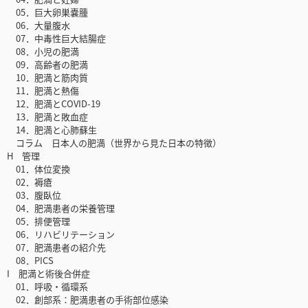
05．巨大卵巣嚢腫
06．大量腹水
07．中毒性巨大結腸症
08．小児の肥満
09．高齢者の肥満
10．肥満と筋肉質
11．肥満と熱傷
12．肥満とCOVID-19
13．肥満と敗血症
14．肥満と心肺蘇生
コラム 日本人の肥満（世界から見た日本の特徴）
H 管理
01．体位変換
02．褥瘡
03．腹臥位
04．肥満患者の栄養管理
05．排便管理
06．リハビリテーション
07．肥満患者の紹介先
08．PICS
I 肥満と術後合併症
01．呼吸・循環系
02．創部系：肥満患者の手術部位感染