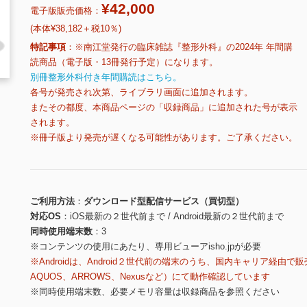
¥42,000
電子版販売価格：
(本体¥38,182＋税10％)
特記事項
※南江堂発行の臨床雑誌『整形外科』の2024年 年間購
読商品（電子版・13冊発行予定）になります。
別冊整形外科付き年間購読はこちら。
各号が発売され次第、ライブラリ画面に追加されます。
またその都度、本商品ページの「収録商品」に追加された号が表示
されます。
※冊子版より発売が遅くなる可能性があります。ご了承ください。
ご利用方法
ダウンロード型配信サービス（買切型）
対応OS
iOS最新の２世代前まで / Android最新の２世代前まで
同時使用端末数
3
※コンテンツの使用にあたり、専用ビューアisho.jpが必要
※Androidは、Android２世代前の端末のうち、国内キャリア経由で販
AQUOS、ARROWS、Nexusなど）にて動作確認しています
※同時使用端末数、必要メモリ容量は収録商品を参照ください