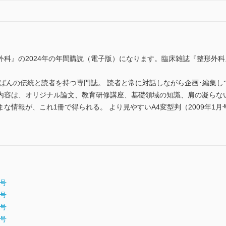
外科』の2024年の年間購読（電子版）になります。臨床雑誌『整形外
ちばんの伝統と読者を持つ専門誌。 読者と常に対話しながら企画･編集
その内容は、オリジナル論文、教育研修講座、基礎領域の知識、肩の凝ら
な情報が、これ1冊で得られる。 より見やすいA4変型判（2009年1月
月号
月号
月号
月号