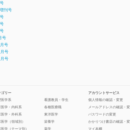
月号
5月増刊号
月号
月号
月号
9月号
10月号
11月号
12月号
テゴリー
アカウントサービス
礎医学系
看護教員・学生
個人情報の確認・変更
床医学・内科系
各種医療職
メールアドレスの確認・変
床医学・外科系
東洋医学
パスワードの変更
床医学（領域別）
栄養学
かかりつけ書店の確認・変
床医学（テーマ別）
薬学
マイ本棚