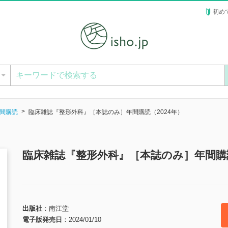
初め
ー
間購読
臨床雑誌『整形外科』［本誌のみ］年間購読（2024年）
臨床雑誌『整形外科』［本誌のみ］年間購読
出版社
南江堂
電子版発売日
2024/01/10