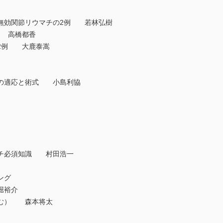
無効関節リウマチの2例 若林弘樹
 高橋都香
2例 大鹿泰嵩
の適応と術式 小島利協
チ必須知識 村田浩一
ング
堀裕介
む） 森本将太