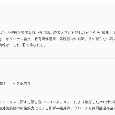
ちばんの伝統と読者を持つ専門誌。読者と常に対話しながら企画･編集し
は、オリジナル論文、教育研修講座、基礎領域の知識、肩の凝らない読
情報が、これ1冊で得られる。
成績 小久保吉恭
テータスに関する話し合い—コマネジメントにより治療した256例
短外旋筋群の術後筋力に与える影響—後外側アプローチと共同腱温存