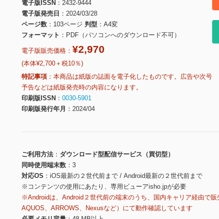
電子版ISSN
2432-9444
電子版発売日
2024/03/28
ページ数
103ページ
判型
A4変
フォーマット
PDF（パソコンへのダウンロード不可）
¥2,970
電子版販売価格：
(本体¥2,700＋税10％)
特記事項
本商品は紙版の誌面を電子化したものです。広告や次号
予告などは紙版発売時の内容になります。
印刷版ISSN
0030-5901
印刷版発行年月
2024/04
ご利用方法
ダウンロード型配信サービス（買切型）
同時使用端末数
3
対応OS
iOS最新の２世代前まで / Android最新の２世代前まで
※コンテンツの使用にあたり、専用ビューアisho.jpが必要
※Androidは、Android２世代前の端末のうち、国内キャリア経由で販
AQUOS、ARROWS、Nexusなど）にて動作確認しています
必要メモリ容量
48 MB以上