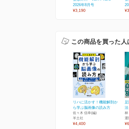
2026年8月号
2
¥3,190
¥3
この商品を買った人
リハに活かす！機能解剖か
足
ら学ぶ脳画像の読み方
法
佐々木 信幸(編)
林
羊土社
運
¥4,400
¥6