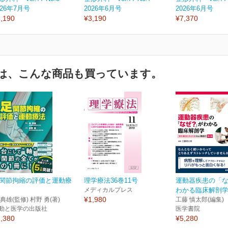
026年7月号
2026年6月号
2026年6月号
,190
¥3,190
¥7,370
は、こんな商品も買っています。
関節拘縮の評価と運動療
理学療法36巻11号
運動器疾患の「
メディカルプレス
わかる臨床解剖学
¥1,980
 典雄(監修) 村野 勇(著)
工藤 慎太郎(編集)
動と医学の出版社
医学書院
,380
¥5,280