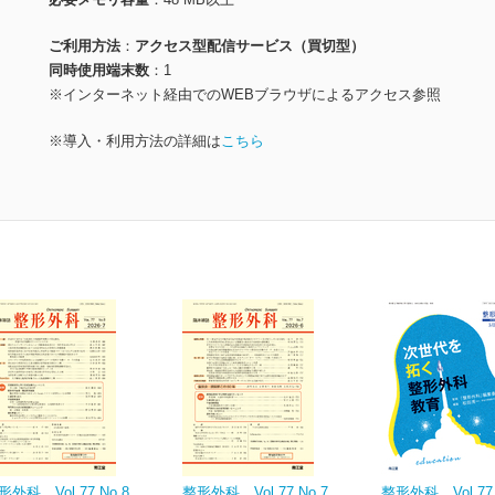
ご利用方法
アクセス型配信サービス（買切型）
同時使用端末数
1
※インターネット経由でのWEBブラウザによるアクセス参照
※導入・利用方法の詳細は
こちら
形外科 Vol.77 No.8
整形外科 Vol.77 No.7
整形外科 Vol.77 