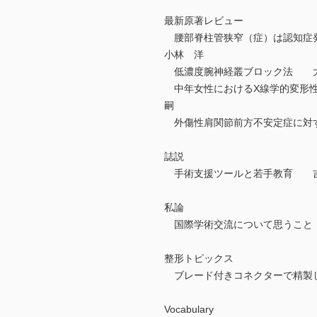
最新原著レビュー
腰部脊柱管狭窄（症）は認知症発症の危険因子で
小林 洋
低濃度腕神経叢ブロック法 
中年女性におけるX線学的変形性
嗣
外傷性肩関節前方不安定症に対するopen
誌説
手術支援ツールと若手教育 
私論
国際学術交流について思うこ
整形トピックス
ブレード付きコネクターで精製
Vocabulary