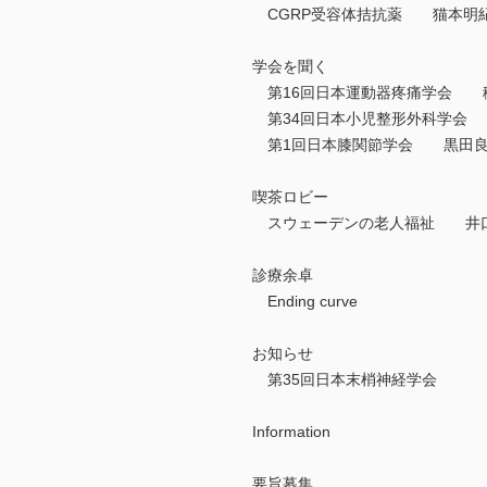
CGRP受容体拮抗薬 猫本明
学会を聞く
第16回日本運動器疼痛学会 
第34回日本小児整形外科学会
第1回日本膝関節学会 黒田
喫茶ロビー
スウェーデンの老人福祉 井
診療余卓
Ending curve
お知らせ
第35回日本末梢神経学会
Information
要旨募集