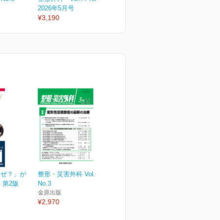
2026年5月号
2026年4月号
2
¥3,190
¥3,190
¥
なぜ？」が
整形・災害外科 Vol.67
 第2版
No.3
金原出版
¥2,970