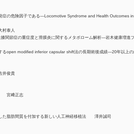
ある—Locomotive Syndrome and Health Outcomes in th
大村泰人
膝関節症の重症度と滑膜炎に関するメタボローム解析—岩木健康増進
 modified inferior capsular shift法の長期術後成績—2
吉井俊貴
と 宮﨑正志
した脂肪間質を付加する新しい人工神経移植法 澤井誠司