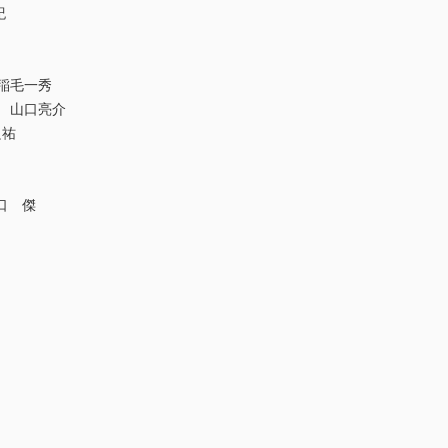
紀
稲毛一秀
 山口亮介
良祐
口 傑