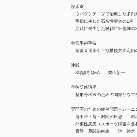
臨床室
ウパダシチニブで治療した多剤
手指に生じた石灰性腱炎の1例
足趾に発生した腱鞘巨細胞腫の
整形手術手技
頭蓋直達牽引下頚椎後方固定術
連載
X線診断Q&A 栗山新一
卒後研修講座
整形外科医のための関節リウマ
専門医のための症例問題トレーニ
肩甲帯・肩・肘関節疾患 岩
外傷性疾患（スポーツ障害を含
骨盤・股関節疾患 池 裕之