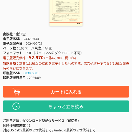
出版社
南江堂
電子版ISSN
2432-9444
電子版発売日
2024/09/02
ページ数
103ページ
判型
A4変
フォーマット
PDF（パソコンへのダウンロード不可）
¥2,970
電子版販売価格：
(本体¥2,700＋税10％)
特記事項
本商品は紙版の誌面を電子化したものです。広告や次号予告などは紙版発売
時の内容になります。
印刷版ISSN
0030-5901
印刷版発行年月
2024/09
カートに入れる
ちょっと立ち読み
ご利用方法
ダウンロード型配信サービス（買切型）
同時使用端末数
3
対応OS
iOS最新の２世代前まで / Android最新の２世代前まで