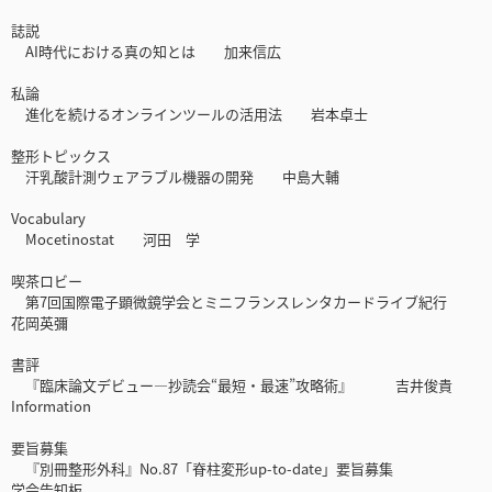
誌説
AI時代における真の知とは 加来信広
私論
進化を続けるオンラインツールの活用法 岩本卓士
整形トピックス
汗乳酸計測ウェアラブル機器の開発 中島大輔
Vocabulary
Mocetinostat 河田 学
喫茶ロビー
第7回国際電子顕微鏡学会とミニフランスレンタカードライブ紀行
花岡英彌
書評
『臨床論文デビュー—抄読会“最短・最速”攻略術』 吉井俊貴
Information
要旨募集
『別冊整形外科』No.87「脊柱変形up-to-date」要旨募集
学会告知板