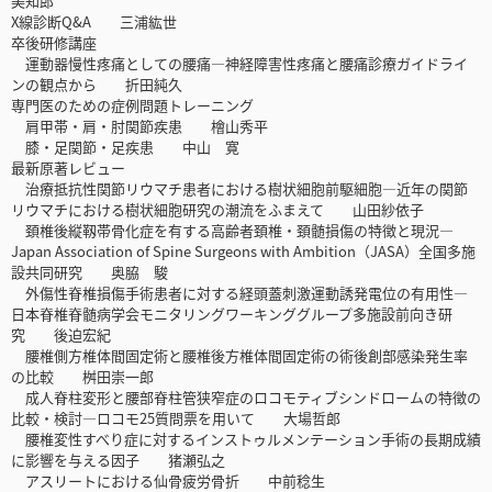
美知郎
X線診断Q&A 三浦紘世
卒後研修講座
運動器慢性疼痛としての腰痛—神経障害性疼痛と腰痛診療ガイドライ
ンの観点から 折田純久
専門医のための症例問題トレーニング
肩甲帯・肩・肘関節疾患 檜山秀平
膝・足関節・足疾患 中山 寛
最新原著レビュー
治療抵抗性関節リウマチ患者における樹状細胞前駆細胞—近年の関節
リウマチにおける樹状細胞研究の潮流をふまえて 山田紗依子
頚椎後縦靱帯骨化症を有する高齢者頚椎・頚髄損傷の特徴と現況—
Japan Association of Spine Surgeons with Ambition（JASA）全国多施
設共同研究 奥脇 駿
外傷性脊椎損傷手術患者に対する経頭蓋刺激運動誘発電位の有用性—
日本脊椎脊髄病学会モニタリングワーキンググループ多施設前向き研
究 後迫宏紀
腰椎側方椎体間固定術と腰椎後方椎体間固定術の術後創部感染発生率
の比較 桝田崇一郎
成人脊柱変形と腰部脊柱管狭窄症のロコモティブシンドロームの特徴の
比較・検討—ロコモ25質問票を用いて 大場哲郎
腰椎変性すべり症に対するインストゥルメンテーション手術の長期成績
に影響を与える因子 猪瀬弘之
アスリートにおける仙骨疲労骨折 中前稔生