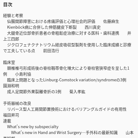
目次
経験と考察
仙腸関節障害における疼痛評価と心理社会的評価 佐藤麻生
Kienböck病に合併した伸筋腱皮下断裂 西川真史
大腿骨近位部骨折患者の骨粗鬆症治療に対する医科・歯科連携 井
上三四郎
ジクロフェナクナトリウム経皮吸収型製剤を使用した臨床成績と診療
で工夫している点 前田浩行
臨床室
頚椎椎弓形成術後の脊柱靱帯骨化増大により脊柱管狭窄症を呈した1
例 小島利協
臨床上問題となったLinburg-Comstock variation/syndromeの3例
園淵和明
成人足関節外果裂離骨折の1例 菊入孝紘
手術器械の改良
リバース型人工肩関節置換術におけるバリアングルガイドの有用性
福田昇司
連載
What's new by subspecialty
What's new in Hand and Wrist Surgery—手外科の最新知識 山本