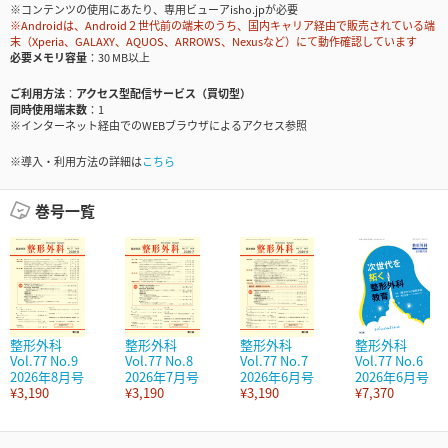
※コンテンツの使用にあたり、専用ビューアisho.jpが必要
※Androidは、Android２世代前の端末のうち、国内キャリア経由で販売されている端
末（Xperia、GALAXY、AQUOS、ARROWS、Nexusなど）にて動作確認しています
必要メモリ容量
30 MB以上
ご利用方法
アクセス型配信サービス（買切型）
同時使用端末数
1
※インターネット経由でのWEBブラウザによるアクセス参照
※導入・利用方法の詳細は
こちら
巻号一覧
整形外科
整形外科
整形外科
整形外科
Vol.77 No.9
Vol.77 No.8
Vol.77 No.7
Vol.77 No.6
2026年8月号
2026年7月号
2026年6月号
2026年6月号
¥3,190
¥3,190
¥3,190
¥7,370