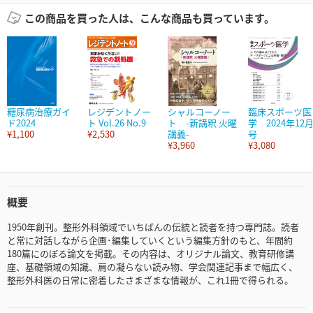
この商品を買った人は、こんな商品も買っています。
糖尿病治療ガイ
レジデントノー
シャルコーノー
臨床スポーツ医
ド2024
ト Vol.26 No.9
ト -新講釈 火曜
学 2024年12
¥1,100
¥2,530
講義-
号
¥3,960
¥3,080
概要
1950年創刊。整形外科領域でいちばんの伝統と読者を持つ専門誌。読者
と常に対話しながら企画･編集していくという編集方針のもと、年間約
180篇にのぼる論文を掲載。その内容は、オリジナル論文、教育研修講
座、基礎領域の知識、肩の凝らない読み物、学会関連記事まで幅広く、
整形外科医の日常に密着したさまざまな情報が、これ1冊で得られる。