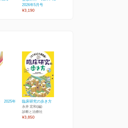
2026年5月号
2026年4月号
2
¥3,190
¥3,190
¥
2025年
臨床研究の歩き方
永井 宏和(編)
診断と治療社
¥3,850