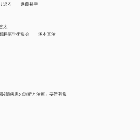
振り返る 進藤裕幸
悠太
軟部腫瘍学術集会 塚本真治
股関節疾患の診断と治療」要旨募集