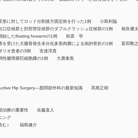
変形に対してロッド分割後方固定術を行った1例 小島利協
出口症候群と肘部管症候群のダブルクラッシュ症候群の1例 相良優
floating forearmの1例 前原 学
療を受けた大腿骨発生未分化多形肉腫による病的骨折の1例 富田剛
ポリオ患者の3例 安達淳貴
局性腱滑膜巨細胞腫の1例 大鹿泰嵩
onstructive Hip Surgery—股関節外科の最新知識 髙尾正樹
期治療の重要性 佐藤直人
ニング
含む） 福島健介