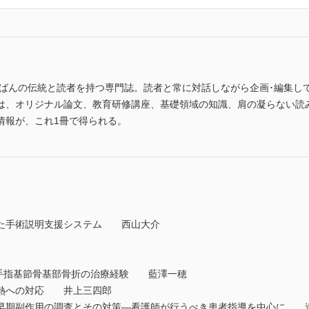
ちばんの伝統と読者を持つ専門誌。読者と常に対話しながら企画･編集し
は、オリジナル論文、教育研修講座、基礎領域の知識、肩の凝らない読
情報が、これ1冊で得られる。
た手術説明支援システム 西山大介
った手指基節骨基部骨折の治療経験 藍澤一穂
熱への対応 井上三四郎
早期副作用の調査とその対策—看護師が行うべき患者指導を中心に 