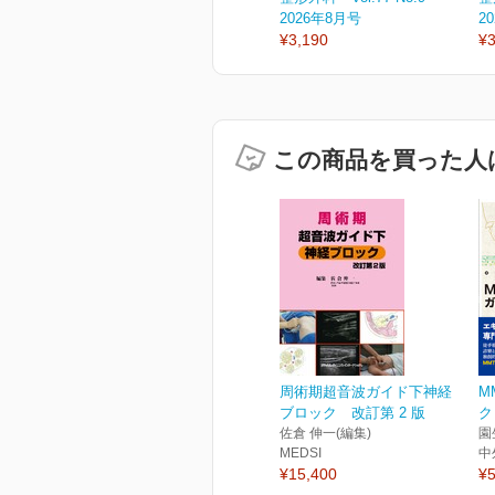
2026年8月号
2
¥3,190
¥3
この商品を買った人
周術期超音波ガイド下神経
M
ブロック 改訂第 2 版
ク
佐倉 伸一(編集)
園
MEDSI
中
¥15,400
¥5