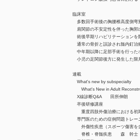
臨床室
多数回手術後の胸腰椎高度側弯
肩関節の不安定性を伴った胸郭
術後早期リハビリテーションを開始した
通常の骨折と誤診され髄内釘治
中年期以降に足部手術を行った
小児の足関節後方に発生した限
連載
What's new by subspecialty
What's New in Adult Rec
X線診断Q&A 田所伸朗
卒後研修講座
重度四肢外傷治療における初
専門医のための症例問題トレー
外傷性疾患（スポーツ傷害を
脊椎・脊髄疾患 森 幹士