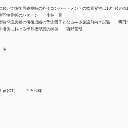
おいて術後再鏡視時の外側コンパートメントの軟骨変性は10年後の
脆弱性骨折のパターン 小林 寛
狭窄症患者の術後成績の予測因子となる—多施設前向き試験 明田
術例における半月板形態的特徴 西野壱哉
 茂
-pQCT） 白石和輝