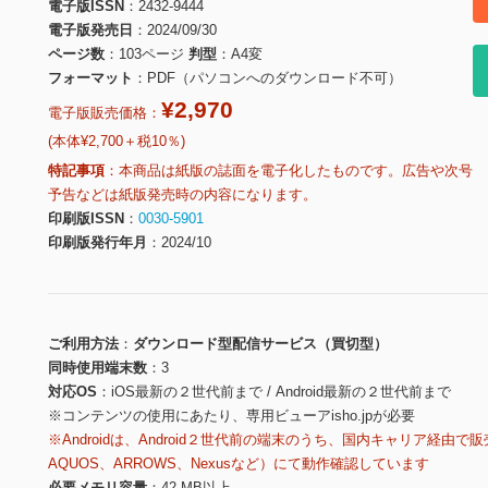
電子版ISSN
2432-9444
電子版発売日
2024/09/30
ページ数
103ページ
判型
A4変
フォーマット
PDF（パソコンへのダウンロード不可）
¥2,970
電子版販売価格：
(本体¥2,700＋税10％)
特記事項
本商品は紙版の誌面を電子化したものです。広告や次号
予告などは紙版発売時の内容になります。
印刷版ISSN
0030-5901
印刷版発行年月
2024/10
ご利用方法
ダウンロード型配信サービス（買切型）
同時使用端末数
3
対応OS
iOS最新の２世代前まで / Android最新の２世代前まで
※コンテンツの使用にあたり、専用ビューアisho.jpが必要
※Androidは、Android２世代前の端末のうち、国内キャリア経由で販
AQUOS、ARROWS、Nexusなど）にて動作確認しています
必要メモリ容量
42 MB以上