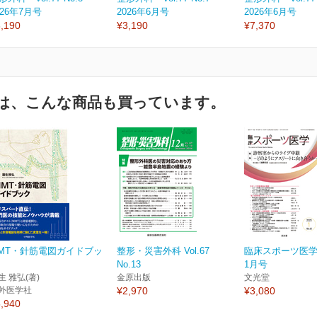
026年7月号
2026年6月号
2026年6月号
,190
¥3,190
¥7,370
は、こんな商品も買っています。
MT・針筋電図ガイドブッ
整形・災害外科 Vol.67
臨床スポーツ医学 
No.13
1月号
生 雅弘(著)
金原出版
文光堂
外医学社
¥2,970
¥3,080
,940