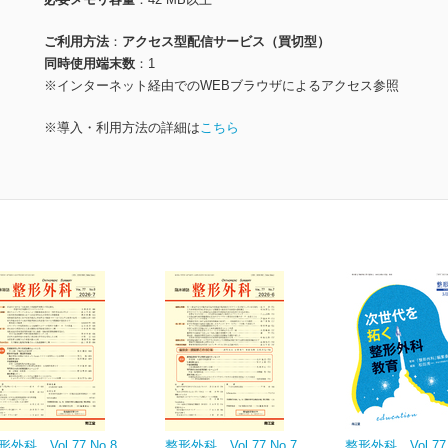
ご利用方法
アクセス型配信サービス（買切型）
同時使用端末数
1
※インターネット経由でのWEBブラウザによるアクセス参照
※導入・利用方法の詳細は
こちら
形外科 Vol.77 No.8
整形外科 Vol.77 No.7
整形外科 Vol.77 