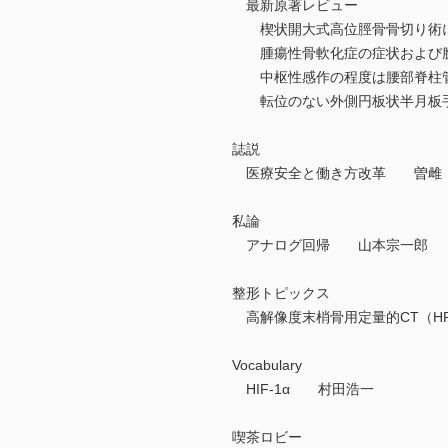
最新原著レビュー
楔状開大式高位脛骨骨切り術に
腫瘍性骨軟化症の症状および
中枢性感作の程度は腰部脊柱管
転位のない外側円板状半月板手
誌説
医療安全と働き方改革 曽雌
私論
アナログ回帰 山本宗一郎
整形トピックス
高解像度末梢骨用定量的CT（HR
Vocabulary
HIF-1α 村田浩一
喫茶ロビー