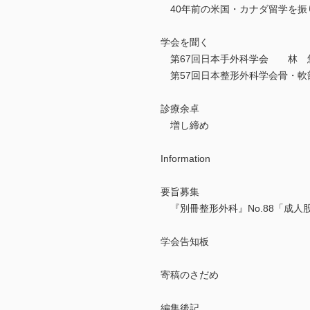
40年前の米国・カナダ留学を
学会を聞く
第67回日本手外科学会 林 
第57回日本整形外科学会骨・
診療余卓
増し締め
Information
要旨募集
『別冊整形外科』No.88「成人
学会告知板
寄稿のさだめ
編集後記