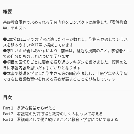
概要
基礎教育課程で求められる学習内容をコンパクトに編集した「看護教育
学」テキスト
●1章分は1コマでの学習に適したページ数とし，学期を見通してシラバ
スを組みやすい全12章で構成しています
●学生さんが親しみやすいよう，前半は，身近な授業のこと，学習者とし
ての自分たちのことについて学びます
●項目の区切りごとに要点を振り返るフキダシを設けました．復習のと
きに学習内容を思いだす手がかりとなります
●本書で基礎を学習した学生さん方の関心を喚起し，上級学年や大学院
でさらに看護教育学を修める意欲が高まることを期待しています
目次
Part 1 身近な授業から考える
Part 2 看護職の免許取得と教育のしくみについて考える
Part 3 看護職として働き続けることと教育・学習について考える