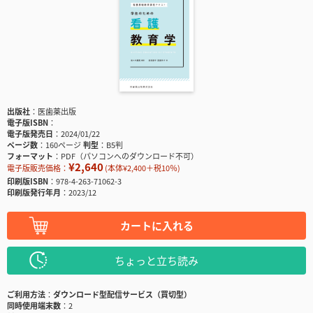
出版社
医歯薬出版
電子版ISBN
電子版発売日
2024/01/22
ページ数
160ページ
判型
B5判
フォーマット
PDF（パソコンへのダウンロード不可）
¥2,640
電子版販売価格：
(本体¥2,400＋税10％)
印刷版ISBN
978-4-263-71062-3
印刷版発行年月
2023/12
カートに入れる
ちょっと立ち読み
ご利用方法
ダウンロード型配信サービス（買切型）
同時使用端末数
2