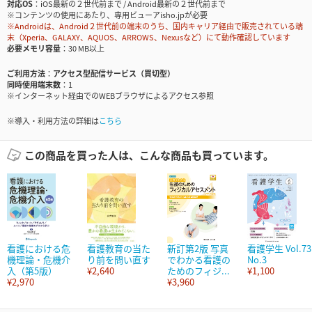
対応OS
iOS最新の２世代前まで / Android最新の２世代前まで
※コンテンツの使用にあたり、専用ビューアisho.jpが必要
※Androidは、Android２世代前の端末のうち、国内キャリア経由で販売されている端
末（Xperia、GALAXY、AQUOS、ARROWS、Nexusなど）にて動作確認しています
必要メモリ容量
30 MB以上
ご利用方法
アクセス型配信サービス（買切型）
同時使用端末数
1
※インターネット経由でのWEBブラウザによるアクセス参照
※導入・利用方法の詳細は
こちら
この商品を買った人は、こんな商品も買っています。
看護における危
看護教育の当た
新訂第2版 写真
看護学生 Vol.73
機理論・危機介
り前を問い直す
でわかる看護の
No.3
入（第5版）
¥2,640
ためのフィジ...
¥1,100
¥2,970
¥3,960