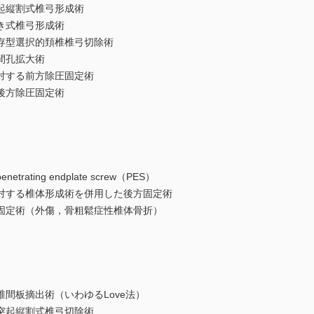
起縦割式椎弓形成術
き式椎弓形成術
存型選択的頚椎椎弓切除術
間孔拡大術
対する前方除圧固定術
後方除圧固定術
ting endplate screw（PES）
対する椎体形成術を併用した後方固定術
固定術（外傷，骨粗鬆症性椎体骨折）
間板摘出術（いわゆるLove法）
突起縦割式椎弓切除術