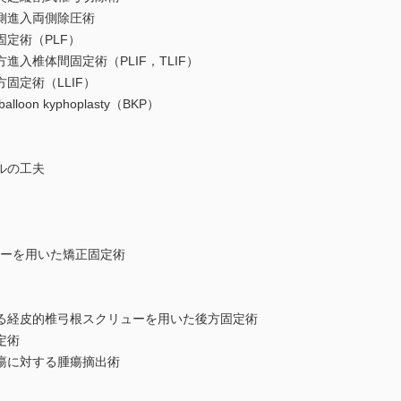
側進入両側除圧術
定術（PLF）
入椎体間固定術（PLIF，TLIF）
固定術（LLIF）
on kyphoplasty（BKP）
ルの工夫
スクリューを用いた矯正固定術
る経皮的椎弓根スクリューを用いた後方固定術
定術
瘍に対する腫瘍摘出術