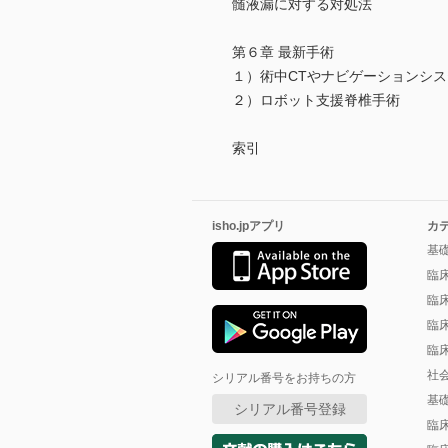
髄液漏に対する対処法
第６章 最新手術
１）術中CTやナビゲーションシ
２）ロボット支援脊椎手術
索引
isho.jpアプリ
カ
基
臨
臨
臨
臨
社
シリアル番号をお持ちの方
基
シリアル番号登録
臨