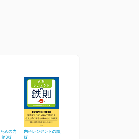
のための内
内科レジデントの鉄則 第4
 第3版
版