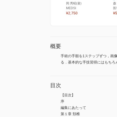
岡 秀昭(著)
森
MEDSI
医
¥2,750
¥5
概要
手術の手順を1ステップずつ，画
る．基本的な手技習得にはもちろ
目次
【目次】
序
編集にあたって
第１章 頚椎