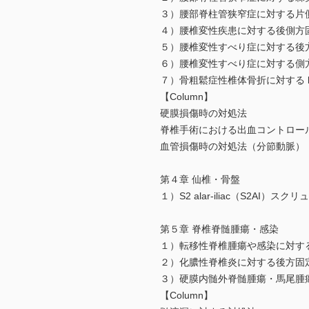
３）腰部脊柱管狭窄症に対する片
４）腰椎変性疾患に対する後側方固
５）腰椎変性すべり症に対する後方進
６）腰椎変性すべり症に対する側方
７）骨粗鬆症性椎体骨折に対する ballo
【Column】
硬膜損傷時の対処法
脊椎手術における出血コントロー
血管損傷時の対処法（分節動脈）
第４章 仙椎・骨盤
１）S2 alar-iliac（S2AI）
第５章 脊椎脊髄腫瘍・感染
１）転移性脊椎腫瘍や感染に対す
２）化膿性脊椎炎に対する後方固
３）硬膜内髄外脊髄腫瘍・馬尾腫
【Column】