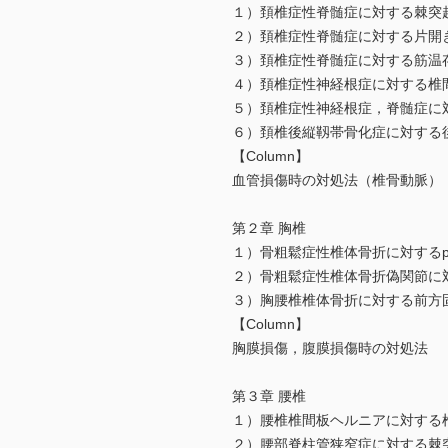
１）頚椎症性脊髄症に対する棘突
２）頚椎症性脊髄症に対する片開
３）頚椎症性脊髄症に対する筋温
４）頚椎症性神経根症に対する椎
５）頚椎症性神経根症，脊髄症に
６）頚椎後縦靱帯骨化症に対する
【Column】
血管損傷時の対処法（椎骨動脈）
第２章 胸椎
１）骨粗鬆症性椎体骨折に対するpenetra
２）骨粗鬆症性椎体骨折偽関節に
３）胸腰椎椎体骨折に対する前方
【Column】
胸膜損傷，腹膜損傷時の対処法
第３章 腰椎
１）腰椎椎間板ヘルニアに対する椎
２）腰部脊柱管狭窄症に対する棘