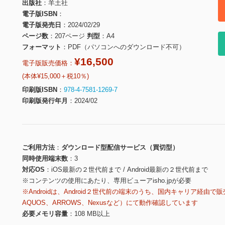
出版社
羊土社
電子版ISBN
電子版発売日
2024/02/29
ページ数
207ページ
判型
A4
フォーマット
PDF（パソコンへのダウンロード不可）
¥16,500
電子版販売価格：
(本体¥15,000＋税10％)
印刷版ISBN
978-4-7581-1269-7
印刷版発行年月
2024/02
ご利用方法
ダウンロード型配信サービス（買切型）
同時使用端末数
3
対応OS
iOS最新の２世代前まで / Android最新の２世代前まで
※コンテンツの使用にあたり、専用ビューアisho.jpが必要
※Androidは、Android２世代前の端末のうち、国内キャリア経由で販
AQUOS、ARROWS、Nexusなど）にて動作確認しています
必要メモリ容量
108 MB以上