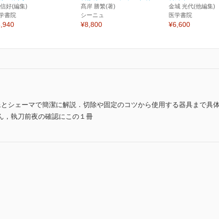
 信好(編集)
髙岸 勝繁(著)
金城 光代(他編集)
学書院
シーニュ
医学書院
,940
¥8,800
¥6,600
像とシェーマで簡潔に解説．切除や固定のコツから使用する器具まで具
ん，執刀前夜の確認にこの１冊