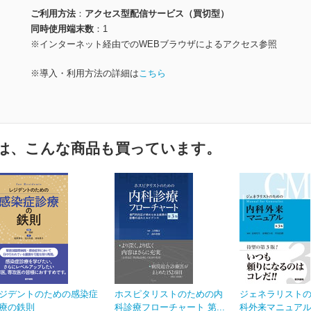
ご利用方法
アクセス型配信サービス（買切型）
同時使用端末数
1
※インターネット経由でのWEBブラウザによるアクセス参照
※導入・利用方法の詳細は
こちら
は、こんな商品も買っています。
ジデントのための感染症
ホスピタリストのための内
ジェネラリスト
療の鉄則
科診療フローチャート 第...
科外来マニュアル