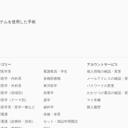
ステムを使用した手術
テゴリー
アカウントサービス
礎医学系
看護教員・学生
個人情報の確認・変更
床医学・内科系
各種医療職
メールアドレスの確認・変
床医学・外科系
東洋医学
パスワードの変更
床医学（領域別）
栄養学
かかりつけ書店の確認・変
床医学（テーマ別）
薬学
マイ本棚
会医学系・医学一般など
歯科学
購入履歴
礎看護
保健・体育
床看護（診療科・技術）
セット・雑誌年間購読