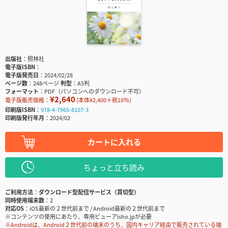
出版社
照林社
電子版ISBN
電子版発売日
2024/02/28
ページ数
248ページ
判型
A5判
フォーマット
PDF（パソコンへのダウンロード不可）
¥2,640
電子版販売価格：
(本体¥2,400＋税10％)
印刷版ISBN
978-4-7965-8107-3
印刷版発行年月
2024/02
カートに入れる
ちょっと立ち読み
ご利用方法
ダウンロード型配信サービス（買切型）
同時使用端末数
2
対応OS
iOS最新の２世代前まで / Android最新の２世代前まで
※コンテンツの使用にあたり、専用ビューアisho.jpが必要
※Androidは、Android２世代前の端末のうち、国内キャリア経由で販売されている端