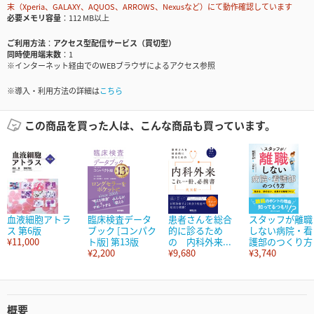
末（Xperia、GALAXY、AQUOS、ARROWS、Nexusなど）にて動作確認しています
必要メモリ容量
112 MB以上
ご利用方法
アクセス型配信サービス（買切型）
同時使用端末数
1
※インターネット経由でのWEBブラウザによるアクセス参照
※導入・利用方法の詳細は
こちら
この商品を買った人は、こんな商品も買っています。
血液細胞アトラ
臨床検査データ
患者さんを総合
スタッフが離職
ス 第6版
ブック [コンパク
的に診るため
しない病院・看
¥11,000
ト版] 第13版
の 内科外来...
護部のつくり方
¥2,200
¥9,680
¥3,740
概要