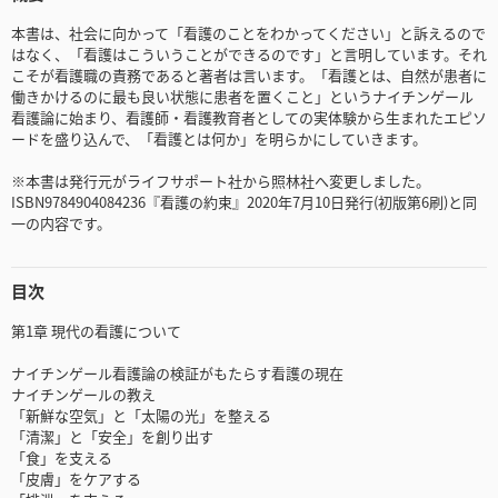
本書は、社会に向かって「看護のことをわかってください」と訴えるので
はなく、「看護はこういうことができるのです」と言明しています。それ
こそが看護職の責務であると著者は言います。「看護とは、自然が患者に
働きかけるのに最も良い状態に患者を置くこと」というナイチンゲール
看護論に始まり、看護師・看護教育者としての実体験から生まれたエピソ
ードを盛り込んで、「看護とは何か」を明らかにしていきます。
※本書は発行元がライフサポート社から照林社へ変更しました。
ISBN9784904084236『看護の約束』2020年7月10日発行(初版第6刷)と同
一の内容です。
目次
第1章 現代の看護について
ナイチンゲール看護論の検証がもたらす看護の現在
ナイチンゲールの教え
「新鮮な空気」と「太陽の光」を整える
「清潔」と「安全」を創り出す
「食」を支える
「皮膚」をケアする