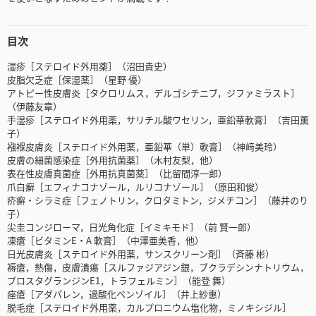
目次
湿疹［ステロイド外用薬］（沼田貴史）
皮脂欠乏症［保湿薬］（星野 優）
アトピー性皮膚炎［タクロリムス，デルゴシチニブ，ジファミラスト］
（伊藤友章）
手湿疹［ステロイド外用薬，サリチル酸ワセリン，亜鉛華軟膏］（吉田薫
子）
襁褓皮膚炎［ステロイド外用薬，亜鉛華（単）軟膏］（神﨑美玲）
皮膚の細菌感染症［外用抗菌薬］（木村友梨，他）
表在性皮膚真菌症［外用抗真菌薬］（比留間淳一郎）
爪白癬［エフィナコナゾール，ルリコナゾール］（原田和俊）
疥癬・シラミ症［フェノトリン，クロタミトン，ジメチコン］（藤井のり
子）
尖圭コンジローマ，日光角化症［イミキモド］（前 賢一郎）
凍瘡［ビタミンE・A 軟膏］（中澤亜美香，他）
日光皮膚炎［ステロイド外用薬，サンスクリーン剤］（斉藤 彬）
褥瘡，熱傷，皮膚潰瘍［スルファジアジン銀，ブクラデシンナトリウム，
プロスタグランジンE1，トラフェルミン］（能登 舞）
痤瘡［アダパレン，過酸化ベンゾイル］（井上紗惠）
脱毛症［ステロイド外用薬，カルプロニウム塩化物，ミノキシジル］