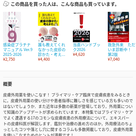
この商品を買った人は、こんな商品も買っています。
感染症プラチナ
誰も教えてくれ
当直ハンドブッ
救急外来 ただ
マニュアル Ver.9
なかった皮疹の
ク2026
いま診断中！
2025-2026
診かた・考え...
¥4,620
第2版
¥2,750
¥4,400
¥7,040
概要
皮膚外用薬を使いこなす！ プライマリ・ケア臨床で皮膚疾患をみるとき
に，皮膚外用薬の使い分けや患者指導に難しさを感じている方も多いので
はないでしょうか．また近年は多数の新薬が登場しており，外用薬につい
て知識のアップデートが求められています．本特集ではプライマリ・ケア
でよく遭遇する17のコモンな皮膚疾患の外用療法について，エキスパー
トの皮膚科医が解説します．鑑別や治療の進め方のほか，外用療法のちょ
っとしたコツや落とし穴に関するコラムも多数掲載しており，皮膚外用薬
を使いこなすためのヒントが満載です！