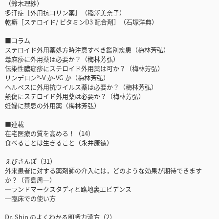
（鈴木理紗）
多汗症［外用抗コリン薬］（稲澤美奈子）
乾癬［ステロイド/ ビタミンD3 配合剤］（石塚洋典）
■コラム
ステロイド外用薬処方時注意すべき鑑別疾患（梅林芳弘）
蕁麻疹に外用薬は必要か？（梅林芳弘）
伝染性膿痂疹にステロイド外用薬は可か？（梅林芳弘）
リンデロン®-V か-VG か（梅林芳弘）
ヘルペスに外用抗ウイルス薬は必要か？（梅林芳弘）
熱傷にステロイド外用薬は必要か？（梅林芳弘）
妊婦に禁忌の外用薬（梅林芳弘）
■連載
在宅医療の質を高める！（14）
食べることは生きること（永井康徳）
えびさんぽ（31）
外来患者に対する薬剤師の介入には，どのような効果が期待できます
か？（青島周一）
─ランドマークスタディと路地裏エビデンス
─臨床での使い方
Dr. Shin のよくわかる即戦力漢方（2）