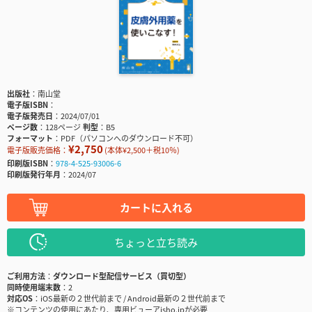
出版社
南山堂
電子版ISBN
電子版発売日
2024/07/01
ページ数
128ページ
判型
B5
フォーマット
PDF（パソコンへのダウンロード不可）
¥2,750
電子版販売価格：
(本体¥2,500＋税10％)
印刷版ISBN
978-4-525-93006-6
印刷版発行年月
2024/07
カートに入れる
ちょっと立ち読み
ご利用方法
ダウンロード型配信サービス（買切型）
同時使用端末数
2
対応OS
iOS最新の２世代前まで / Android最新の２世代前まで
※コンテンツの使用にあたり、専用ビューアisho.jpが必要