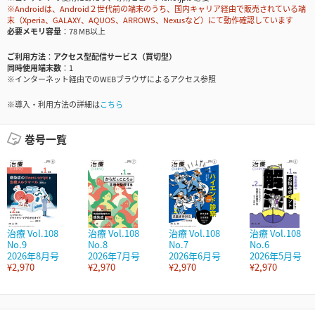
※Androidは、Android２世代前の端末のうち、国内キャリア経由で販売されている端
末（Xperia、GALAXY、AQUOS、ARROWS、Nexusなど）にて動作確認しています
必要メモリ容量
78 MB以上
ご利用方法
アクセス型配信サービス（買切型）
同時使用端末数
1
※インターネット経由でのWEBブラウザによるアクセス参照
※導入・利用方法の詳細は
こちら
巻号一覧
治療 Vol.108
治療 Vol.108
治療 Vol.108
治療 Vol.108
No.9
No.8
No.7
No.6
2026年8月号
2026年7月号
2026年6月号
2026年5月号
¥2,970
¥2,970
¥2,970
¥2,970