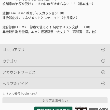
咳喘息の治療を受けているのに咳が止まらない！！（橋本進一）
緩和Case Based 教育ディスカッション（8）
呼吸器症状のマネジメントとステロイド（宇井睦人）
総合診療POEMs ─診療で使える！ 旬なオススメ文献─ （18）
非機能性副腎腫瘍，本当に経過観察で大丈夫？（清和寛二郎，他）
isho.jpアプリ
カテゴリー
アカウントサービス
ヘルプ＆ガイド
シリアル番号をお持ちの方
シリアル番号入力