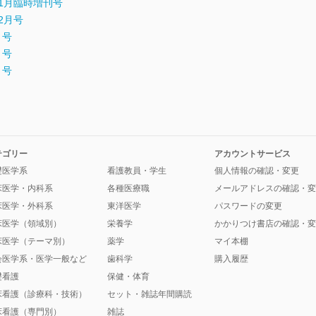
4年11月臨時増刊号
12月号
月号
月号
月号
テゴリー
アカウントサービス
礎医学系
看護教員・学生
個人情報の確認・変更
床医学・内科系
各種医療職
メールアドレスの確認・変
床医学・外科系
東洋医学
パスワードの変更
床医学（領域別）
栄養学
かかりつけ書店の確認・変
床医学（テーマ別）
薬学
マイ本棚
会医学系・医学一般など
歯科学
購入履歴
礎看護
保健・体育
床看護（診療科・技術）
セット・雑誌年間購読
床看護（専門別）
雑誌