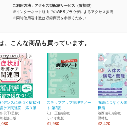
ご利用方法
アクセス型配信サービス（買切型）
※インターネット経由でのWEBブラウザによるアクセス参照
※同時使用端末数は収録商品を参照ください
は、こんな商品も買っています。
ビデンスに基づく症状別
ステップアップ病理学ノー
看護につなぐ人
護ケア関連図 第３版
ト 第2版
機能
部 俊子(監修)
江口 正信(編著)
池西 靜江(編著)
央法規出版
サイオ出版
照林社
,080
¥1,980
¥2,420