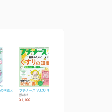
体の構造と
プチナース Vol.33 No.3
照林社
¥1,100