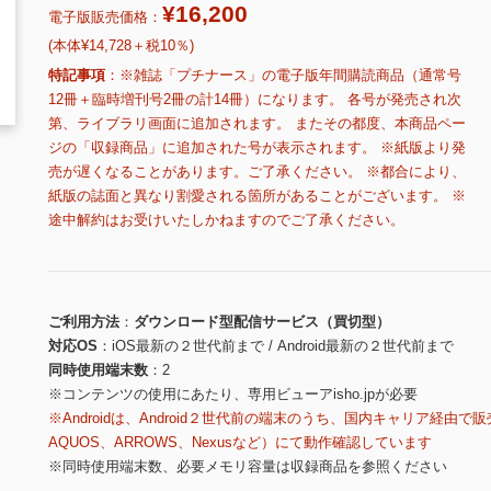
¥16,200
電子版販売価格：
(本体¥14,728＋税10％)
特記事項
※雑誌「プチナース」の電子版年間購読商品（通常号
12冊＋臨時増刊号2冊の計14冊）になります。 各号が発売され次
第、ライブラリ画面に追加されます。 またその都度、本商品ペー
ジの「収録商品」に追加された号が表示されます。 ※紙版より発
売が遅くなることがあります。ご了承ください。 ※都合により、
紙版の誌面と異なり割愛される箇所があることがございます。 ※
途中解約はお受けいたしかねますのでご了承ください。
ご利用方法
ダウンロード型配信サービス（買切型）
対応OS
iOS最新の２世代前まで / Android最新の２世代前まで
同時使用端末数
2
※コンテンツの使用にあたり、専用ビューアisho.jpが必要
※Androidは、Android２世代前の端末のうち、国内キャリア経由で販
AQUOS、ARROWS、Nexusなど）にて動作確認しています
※同時使用端末数、必要メモリ容量は収録商品を参照ください