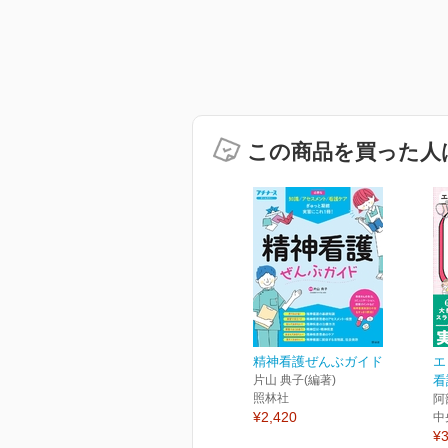
この商品を買った人
精神看護ぜんぶガイド
エ
片山 典子(編著)
看
照林社
阿
¥2,420
中
¥3