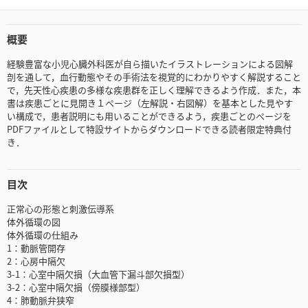
概要
経験豊富な小児心臓外科医が自ら描いたイラストレーションによる図解
剖を通して，血行動態やその手術法を視覚的にわかりやすく解説すること
で，先天性心疾患の多様な疾患群を正しく理解できるよう作成．また，本
書は疾患ごとに見開き１ページ（左解説・右図解）を基本とした見やす
い構成で，患者説明にも用いることができるよう，疾患ごとのページを
PDFファイルとして特設サイトからダウンロードできる読者限定特典付
き．
目次
正常心の形態と刺激伝導系
体外循環の図
体外循環の仕組み
1：動脈管開存
2：心房中隔欠
3-1：心室中隔欠損（大血管下漏斗部欠損型）
3-2：心室中隔欠損（傍膜様部型）
4：肺動脈弁狭窄