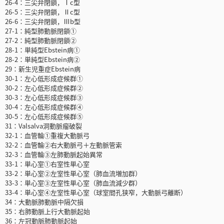
26-4：三尖弁閉鎖，Ⅰc型
26-5：三尖弁閉鎖，Ⅱc型
26-6：三尖弁閉鎖，Ⅲb型
27-1：純型肺動脈閉鎖①
27-2：純型肺動脈閉鎖②
28-1：単純型Ebstein病①
28-2：単純型Ebstein病②
29：新生児重症Ebstein病
30-1：左心低形成症候群①
30-2：左心低形成症候群②
30-3：左心低形成症候群③
30-4：左心低形成症候群④
30-5：左心低形成症候群⑤
31：Valsalva洞動脈瘤破裂
32-1：血管輪①重複大動脈弓
32-2：血管輪②右大動脈弓＋左動脈管索
32-3：血管輪③左肺動脈起始異常
33-1：単心室①右室性単心室
33-2：単心室②左室性単心室（肺血流増加群）
33-3：単心室③左室性単心室（肺血流減少群）
33-4：単心室④左室性単心室（球室間孔狭窄，大動脈弓離断）
34：大動脈肺動脈中隔欠損
35：右肺動脈上行大動脈起始
36：左冠動脈肺動脈起始