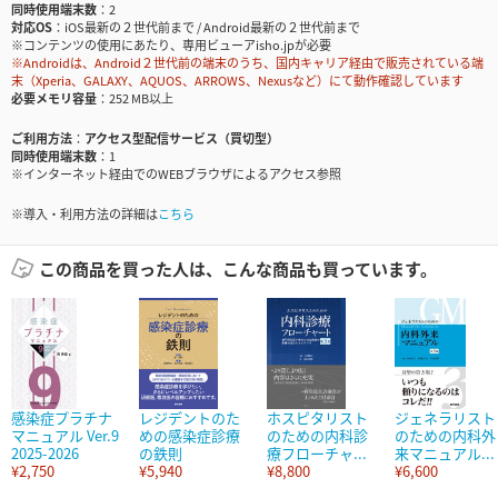
同時使用端末数
2
対応OS
iOS最新の２世代前まで / Android最新の２世代前まで
※コンテンツの使用にあたり、専用ビューアisho.jpが必要
※Androidは、Android２世代前の端末のうち、国内キャリア経由で販売されている端
末（Xperia、GALAXY、AQUOS、ARROWS、Nexusなど）にて動作確認しています
必要メモリ容量
252 MB以上
ご利用方法
アクセス型配信サービス（買切型）
同時使用端末数
1
※インターネット経由でのWEBブラウザによるアクセス参照
※導入・利用方法の詳細は
こちら
この商品を買った人は、こんな商品も買っています。
感染症プラチナ
レジデントのた
ホスピタリスト
ジェネラリスト
マニュアル Ver.9
めの感染症診療
のための内科診
のための内科外
2025-2026
の鉄則
療フローチャ...
来マニュアル...
¥2,750
¥5,940
¥8,800
¥6,600