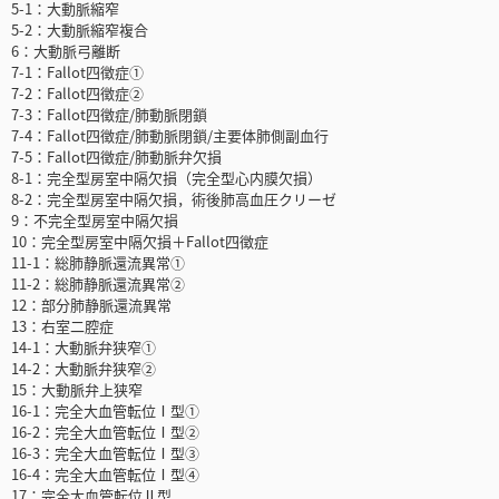
5-1：大動脈縮窄
5-2：大動脈縮窄複合
6：大動脈弓離断
7-1：Fallot四徴症①
7-2：Fallot四徴症②
7-3：Fallot四徴症/肺動脈閉鎖
7-4：Fallot四徴症/肺動脈閉鎖/主要体肺側副血行
7-5：Fallot四徴症/肺動脈弁欠損
8-1：完全型房室中隔欠損（完全型心内膜欠損）
8-2：完全型房室中隔欠損，術後肺高血圧クリーゼ
9：不完全型房室中隔欠損
10：完全型房室中隔欠損＋Fallot四徴症
11-1：総肺静脈還流異常①
11-2：総肺静脈還流異常②
12：部分肺静脈還流異常
13：右室二腔症
14-1：大動脈弁狭窄①
14-2：大動脈弁狭窄②
15：大動脈弁上狭窄
16-1：完全大血管転位Ⅰ型①
16-2：完全大血管転位Ⅰ型②
16-3：完全大血管転位Ⅰ型③
16-4：完全大血管転位Ⅰ型④
17：完全大血管転位Ⅱ型