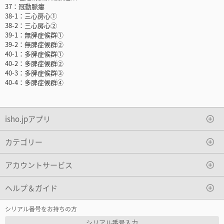
37：冠動脈瘻
38-1：三心房心①
38-2：三心房心②
39-1：無脾症候群①
39-2：無脾症候群②
40-1：多脾症候群①
40-2：多脾症候群②
40-3：多脾症候群③
40-4：多脾症候群④
isho.jpアプリ
カテゴリー
アカウントサービス
ヘルプ＆ガイド
シリアル番号をお持ちの方
シリアル番号入力