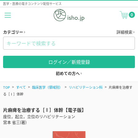
医学・医療の電子コンテンツ配信サービス
0
カテゴリー
詳細検索
ログイン／新規登録
初めての方へ
TOP
すべて
臨床医学（領域別）
リハビリテーション科
片麻痺を治療す
る［Ⅰ］体幹
片麻痺を治療する［Ⅰ］体幹【電子版】
座位，起立，立位のリハビリテーション
宮本 省三(著)