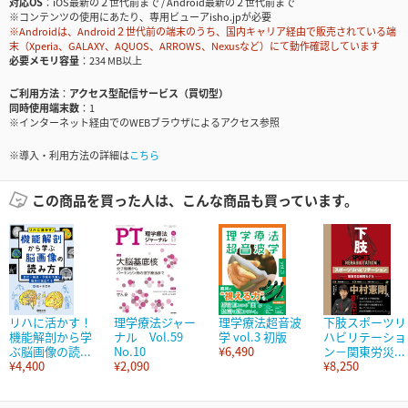
対応OS
iOS最新の２世代前まで / Android最新の２世代前まで
※コンテンツの使用にあたり、専用ビューアisho.jpが必要
※Androidは、Android２世代前の端末のうち、国内キャリア経由で販売されている端
末（Xperia、GALAXY、AQUOS、ARROWS、Nexusなど）にて動作確認しています
必要メモリ容量
234 MB以上
ご利用方法
アクセス型配信サービス（買切型）
同時使用端末数
1
※インターネット経由でのWEBブラウザによるアクセス参照
※導入・利用方法の詳細は
こちら
この商品を買った人は、こんな商品も買っています。
リハに活かす！
理学療法ジャー
理学療法超音波
下肢スポーツリ
機能解剖から学
ナル Vol.59
学 vol.3 初版
ハビリテーショ
ぶ脳画像の読...
No.10
¥6,490
ン－関東労災...
¥4,400
¥2,090
¥8,250