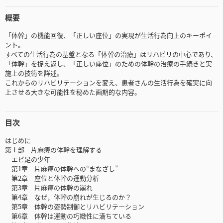
概要
「体幹」の機能回復、「正しい座位」の実現が生活行為向上のキーポイ
ント。
すべての生活行為の基盤となる「体幹の治療」はリハビリの中心であり、
「体幹」を捉え返し、「正しい座位」のための体幹の治療の手続きと実
施上の技術を詳述。
これからのリハビリテーションを変え、患者さんの生活行為を確実に向
上させる大きな可能性を秘めた画期的な内容。
目次
はじめに
第Ⅰ部 片麻痺の体幹を理解する
エビ足の少年
第1章 片麻痺の体幹への“まなざし”
第2章 座位と体幹の運動分析
第3章 片麻痺の体幹の崩れ
第4章 なぜ，体幹の崩れが生じるのか？
第5章 体幹の姿勢制御とリハビリテーション
第6章 体幹は運動の巧緻性に満ちている