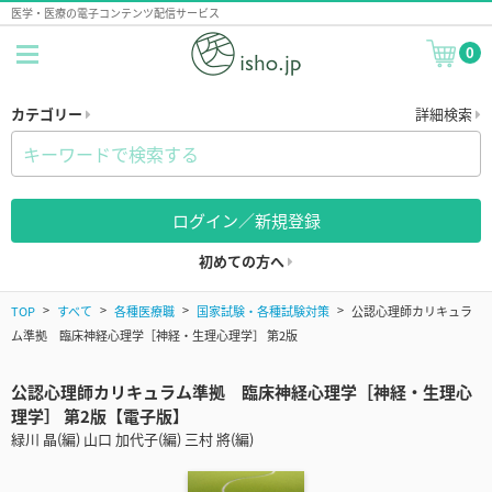
医学・医療の電子コンテンツ配信サービス
0
カテゴリー
詳細検索
ログイン／新規登録
初めての方へ
TOP
すべて
各種医療職
国家試験・各種試験対策
公認心理師カリキュラ
ム準拠 臨床神経心理学［神経・生理心理学］ 第2版
公認心理師カリキュラム準拠 臨床神経心理学［神経・生理心
理学］ 第2版【電子版】
緑川 晶(編) 山口 加代子(編) 三村 將(編)