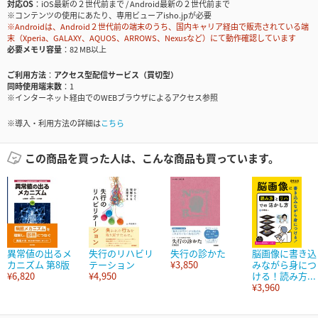
対応OS
iOS最新の２世代前まで / Android最新の２世代前まで
※コンテンツの使用にあたり、専用ビューアisho.jpが必要
※Androidは、Android２世代前の端末のうち、国内キャリア経由で販売されている端
末（Xperia、GALAXY、AQUOS、ARROWS、Nexusなど）にて動作確認しています
必要メモリ容量
82 MB以上
ご利用方法
アクセス型配信サービス（買切型）
同時使用端末数
1
※インターネット経由でのWEBブラウザによるアクセス参照
※導入・利用方法の詳細は
こちら
この商品を買った人は、こんな商品も買っています。
異常値の出るメ
失行のリハビリ
失行の診かた
脳画像に書き込
カニズム 第8版
テーション
¥3,850
みながら身につ
¥6,820
¥4,950
ける！読み方...
¥3,960