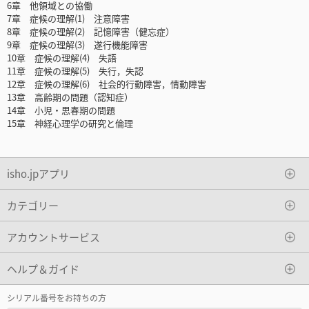
6章 他領域との協働
7章 症候の理解(1) 注意障害
8章 症候の理解(2) 記憶障害（健忘症）
9章 症候の理解(3) 遂行機能障害
10章 症候の理解(4) 失語
11章 症候の理解(5) 失行，失認
12章 症候の理解(6) 社会的行動障害，情動障害
13章 高齢期の問題（認知症）
14章 小児・思春期の問題
15章 神経心理学の研究と倫理
isho.jpアプリ
カテゴリー
アカウントサービス
ヘルプ＆ガイド
シリアル番号をお持ちの方