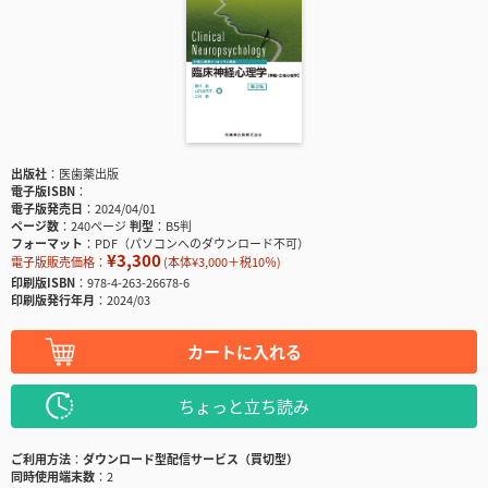
出版社
医歯薬出版
電子版ISBN
電子版発売日
2024/04/01
ページ数
240ページ
判型
B5判
フォーマット
PDF（パソコンへのダウンロード不可）
¥3,300
電子版販売価格：
(本体¥3,000＋税10％)
印刷版ISBN
978-4-263-26678-6
印刷版発行年月
2024/03
カートに入れる
ちょっと立ち読み
ご利用方法
ダウンロード型配信サービス（買切型）
同時使用端末数
2