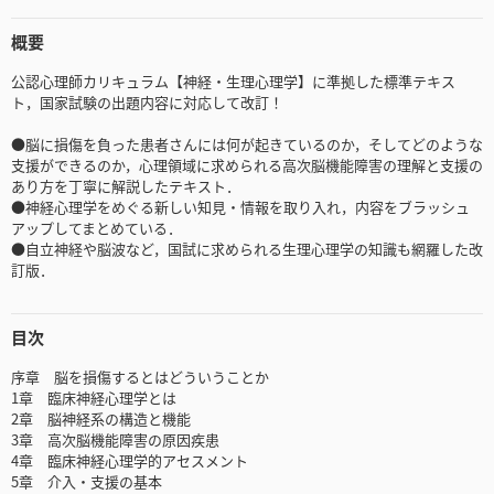
概要
公認心理師カリキュラム【神経・生理心理学】に準拠した標準テキス
ト，国家試験の出題内容に対応して改訂！
●脳に損傷を負った患者さんには何が起きているのか，そしてどのような
支援ができるのか，心理領域に求められる高次脳機能障害の理解と支援の
あり方を丁寧に解説したテキスト．
●神経心理学をめぐる新しい知見・情報を取り入れ，内容をブラッシュ
アップしてまとめている．
●自立神経や脳波など，国試に求められる生理心理学の知識も網羅した改
訂版．
目次
序章 脳を損傷するとはどういうことか
1章 臨床神経心理学とは
2章 脳神経系の構造と機能
3章 高次脳機能障害の原因疾患
4章 臨床神経心理学的アセスメント
5章 介入・支援の基本