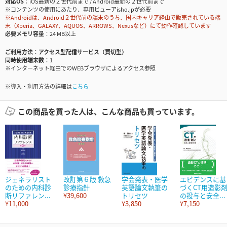
対応OS
iOS最新の２世代前まで / Android最新の２世代前まで
※コンテンツの使用にあたり、専用ビューアisho.jpが必要
※Androidは、Android２世代前の端末のうち、国内キャリア経由で販売されている端
末（Xperia、GALAXY、AQUOS、ARROWS、Nexusなど）にて動作確認しています
必要メモリ容量
24 MB以上
ご利用方法
アクセス型配信サービス（買切型）
同時使用端末数
1
※インターネット経由でのWEBブラウザによるアクセス参照
※導入・利用方法の詳細は
こちら
この商品を買った人は、こんな商品も買っています。
ジェネラリスト
改訂第６版 救急
学会発表・医学
エビデンスに基
のための内科診
診療指針
英語論文執筆の
づくCT用造影
断リファレン...
¥39,600
トリセツ
の投与と安全...
¥11,000
¥3,850
¥7,150