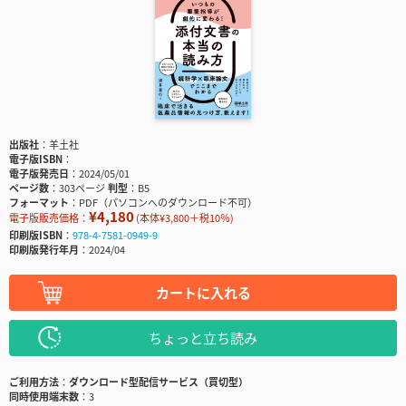
出版社
羊土社
電子版ISBN
電子版発売日
2024/05/01
ページ数
303ページ
判型
B5
フォーマット
PDF（パソコンへのダウンロード不可）
¥4,180
電子版販売価格：
(本体¥3,800＋税10％)
印刷版ISBN
978-4-7581-0949-9
印刷版発行年月
2024/04
カートに入れる
ちょっと立ち読み
ご利用方法
ダウンロード型配信サービス（買切型）
同時使用端末数
3