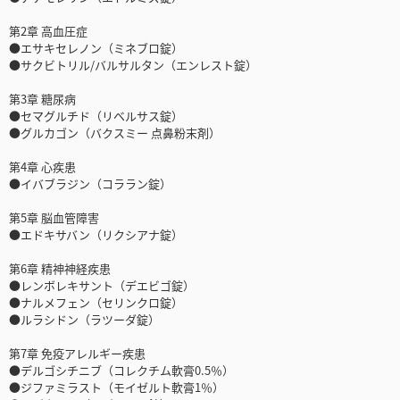
第2章 高血圧症
●エサキセレノン（ミネブロ錠）
●サクビトリル/バルサルタン（エンレスト錠）
第3章 糖尿病
●セマグルチド（リベルサス錠）
●グルカゴン（バクスミー 点鼻粉末剤）
第4章 心疾患
●イバブラジン（コララン錠）
第5章 脳血管障害
●エドキサバン（リクシアナ錠）
第6章 精神神経疾患
●レンボレキサント（デエビゴ錠）
●ナルメフェン（セリンクロ錠）
●ルラシドン（ラツーダ錠）
第7章 免疫アレルギー疾患
●デルゴシチニブ（コレクチム軟膏0.5％）
●ジファミラスト（モイゼルト軟膏1％）