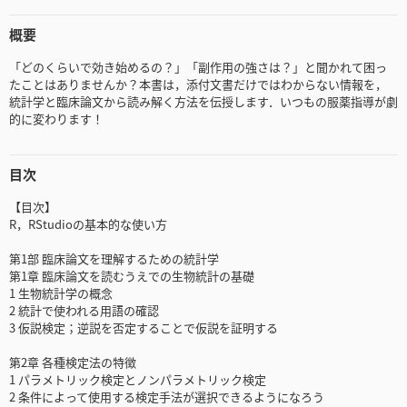
概要
「どのくらいで効き始めるの？」「副作用の強さは？」と聞かれて困っ
たことはありませんか？本書は，添付文書だけではわからない情報を，
統計学と臨床論文から読み解く方法を伝授します．いつもの服薬指導が劇
的に変わります！
目次
【目次】
R，RStudioの基本的な使い方
第1部 臨床論文を理解するための統計学
第1章 臨床論文を読むうえでの生物統計の基礎
1 生物統計学の概念
2 統計で使われる用語の確認
3 仮説検定；逆説を否定することで仮説を証明する
第2章 各種検定法の特徴
1 パラメトリック検定とノンパラメトリック検定
2 条件によって使用する検定手法が選択できるようになろう