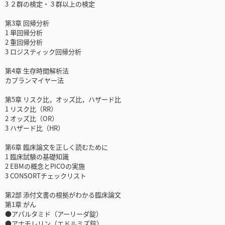
3 ２群の検定・３群以上の検定
第3章 回帰分析
1 単回帰分析
2 重回帰分析
3 ロジスティック回帰分析
第4章 生存時間解析法
カプランマイヤー法
第5章 リスク比，オッズ比，ハザード比
1 リスク比（RR）
2 オッズ比（OR）
3 ハザード比（HR）
第6章 臨床論文を正しく読むために
1 臨床試験の基礎知識
2 EBMの概念とPICOの実施
3 CONSORTチェックリスト
第2部 添付文書の根拠がわかる臨床論文
第1章 がん
●アパルタミド（アーリーダ錠）
●アナモレリン（エドルミズ錠）