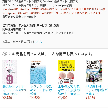
対応OS
iOS最新の２世代前まで / Android最新の２世代前まで
※コンテンツの使用にあたり、専用ビューアisho.jpが必要
※Androidは、Android２世代前の端末のうち、国内キャリア経由で販売されている端
末（Xperia、GALAXY、AQUOS、ARROWS、Nexusなど）にて動作確認しています
必要メモリ容量
34 MB以上
ご利用方法
アクセス型配信サービス（買切型）
同時使用端末数
1
※インターネット経由でのWEBブラウザによるアクセス参照
※導入・利用方法の詳細は
こちら
この商品を買った人は、こんな商品も買っています。
感染症プラチナ
レジデントのた
誰も教えてくれ
CT読影レポー
マニュアル Ver.9
めの これだけ
なかった皮疹の
ト、この画像ど
2025-2026
輸液
診かた・考え...
う書く？
¥2,750
¥4,620
¥4,400
¥4,180