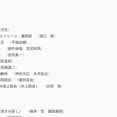
川洋至〉
イドロリリース・膝関節 〈洞口 敬〉
足 〈平畑佑輔〉
 〈都竹伸哉 宮武和馬〉
 〈吉田眞一〉
杉田直樹〉
高橋謙二〉
解術 〈神谷光広 永井聡太〉
関節症 〈齋田良知〉
外側上顆炎（外上顆炎） 〈吉田 衛〉
漢方を除く） 〈橋本 哲 園畑素樹〉