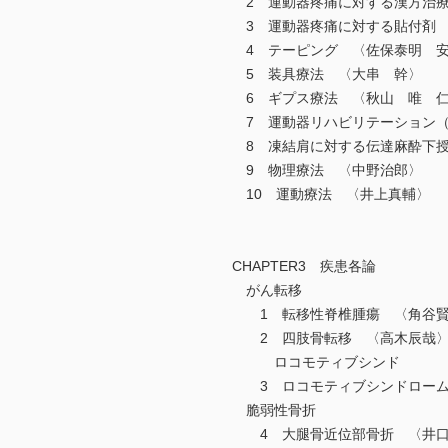
2 運動器疼痛に対する漢方治療
3 運動器疼痛に対する貼付剤 
4 テーピング 〈佐保泰明 安
5 装具療法 〈大串 幹〉
6 ギプス療法 〈秋山 唯 
7 運動器リハビリテーション（
8 凍結肩に対する伝達麻酔下授
9 物理療法 〈中野治郎〉
10 運動療法 〈井上真輔〉
CHAPTER3 疾患各論
がん転移
1 転移性脊椎腫瘍 〈角谷賢
2 四肢骨転移 〈高木辰哉
ロコモティブシンド
3 ロコモティブシンドローム
脆弱性骨折
4 大腿骨近位部骨折 〈井口