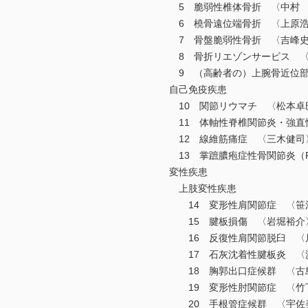
5 脆弱性椎体骨折 〈中村 
6 橈骨遠位端骨折 〈上原浩
7 骨盤脆弱性骨折 〈吉峰史
8 骨折リエゾンサービス 〈
9 （高齢者の）上腕骨近位部
自己免疫疾患
10 関節リウマチ 〈松本卓
11 体軸性脊椎関節炎・強直
12 線維筋痛症 〈三木健司
13 掌蹠膿疱症性骨関節炎（P
変性疾患
上肢変性疾患
14 変形性肩関節症 〈笹
15 腱板損傷 〈岩堀裕介
16 反復性肩関節脱臼 〈
17 石灰沈着性腱板炎 〈
18 胸郭出口症候群 〈古島
19 変形性肘関節症 〈竹
20 手根管症候群 〈宇佐