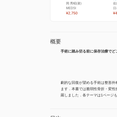
岡 秀昭(著)
佐
MEDSI
日
¥2,750
¥4
概要
手術に踏み切る前に保存治療でど
劇的な回復が望める手術は整形外
ます．本書では脆弱性骨折・変性
羅しました．各テーマは1ページ