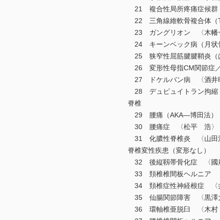
21 複合性局所疼痛症候群（
22 三角線維軟骨複合体（T
23 ガングリオン 〈木幡
24 キーンベック病（月状骨
25 狭窄性屈筋腱腱鞘炎（ば
26 変形性母指CM関節症／
27 ドケルバン病 〈酒井
28 デュピュイトラン拘縮
脊椎
29 腰痛（AKA—博田法）
30 腰痛症 〈松平 浩〉
31 化膿性脊椎炎 〈山田
脊椎変性疾患（変形なし）
32 後縦靱帯骨化症 〈國
33 頚椎椎間板ヘルニア 
34 頚椎症性神経根症 〈
35 仙腸関節障害 〈黒澤
36 環軸椎亜脱臼 〈木村