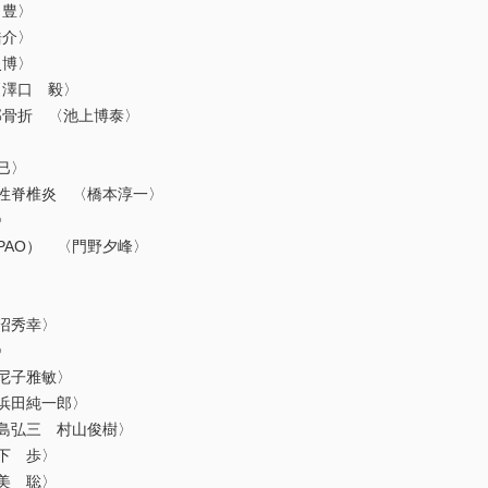
豊〉
介〉
博〉
澤口 毅〉
骨折 〈池上博泰〉
巳〉
性脊椎炎 〈橋本淳一〉
〉
AO） 〈門野夕峰〉
沼秀幸〉
〉
尼子雅敏〉
浜田純一郎〉
弘三 村山俊樹〉
下 歩〉
美 聡〉