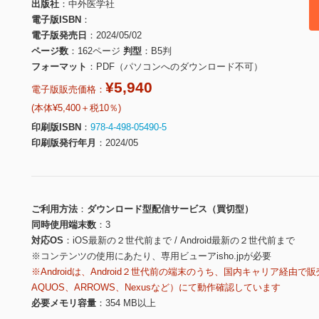
出版社
中外医学社
電子版ISBN
電子版発売日
2024/05/02
ページ数
162ページ
判型
B5判
フォーマット
PDF（パソコンへのダウンロード不可）
¥5,940
電子版販売価格：
(本体¥5,400＋税10％)
印刷版ISBN
978-4-498-05490-5
印刷版発行年月
2024/05
ご利用方法
ダウンロード型配信サービス（買切型）
同時使用端末数
3
対応OS
iOS最新の２世代前まで / Android最新の２世代前まで
※コンテンツの使用にあたり、専用ビューアisho.jpが必要
※Androidは、Android２世代前の端末のうち、国内キャリア経由で販
AQUOS、ARROWS、Nexusなど）にて動作確認しています
必要メモリ容量
354 MB以上