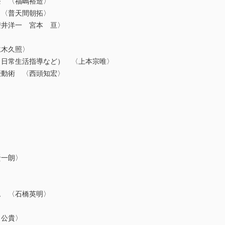
 〈福嶋裕造〉
〈普天間朝拓〉
井洋一 宮本 亘〉
仁木久照〉
日常生活指導など） 〈上本宗唯〉
動術 〈西頭知宏〉
一朗〉
〉
 〈石橋英明〉
公貴〉