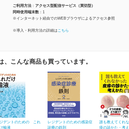
ご利用方法
アクセス型配信サービス（買切型）
同時使用端末数
1
※インターネット経由でのWEBブラウザによるアクセス参照
※導入・利用方法の詳細は
こちら
は、こんな商品も買っています。
ジデントのための これ
レジデントのための感染症
誰も教えてくれ
け輸液
診療の鉄則
疹の診かた・考えか