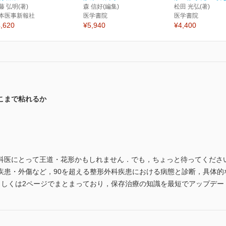
藤 弘明(著)
森 信好(編集)
松田 光弘(著)
本医事新報社
医学書院
医学書院
,620
¥5,940
¥4,400
こまで粘れるか
科医にとって王道・花形かもしれません．でも，ちょっと待ってくださ
疾患・外傷など，90を超える整形外科疾患における病態と診断，具体的
もしくは2ページでまとまっており，保存治療の知識を最短でアップデー