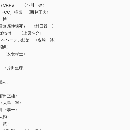
CRPS） 〈小川 健〉
FCC）損傷 〈西脇正夫〉
一博〉
無腐性壊死） 〈村田景一〉
ね指） 〈上原浩介〉
ヘバーデン結節 〈森崎 裕〉
昭典〉
 〈安食孝士〉
 〈片田重彦〉
浩司〉
府田正雄〉
〈大島 寧〉
井上泰一〉
大輔〉
 敦〉