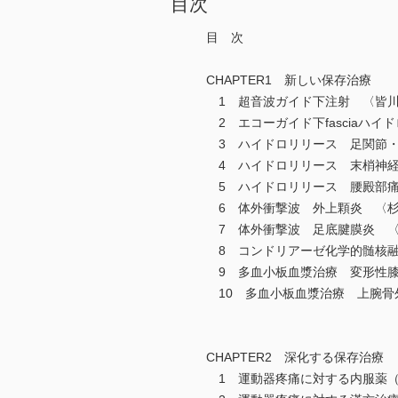
目次
目 次
CHAPTER1 新しい保存治療
1 超音波ガイド下注射 〈皆
2 エコーガイド下fasciaハ
3 ハイドロリリース 足関節・
4 ハイドロリリース 末梢神経
5 ハイドロリリース 腰殿部痛
6 体外衝撃波 外上顆炎 〈
7 体外衝撃波 足底腱膜炎 〈
8 コンドリアーゼ化学的髄核融
9 多血小板血漿治療 変形性膝
10 多血小板血漿治療 上腕骨
CHAPTER2 深化する保存治療
1 運動器疼痛に対する内服薬（