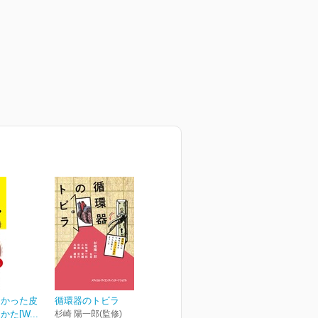
なかった皮
循環器のトビラ
た[W...
杉崎 陽一郎(監修)