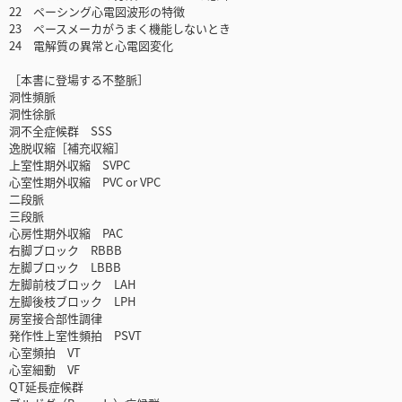
22 ペーシング心電図波形の特徴
23 ペースメーカがうまく機能しないとき
24 電解質の異常と心電図変化
［本書に登場する不整脈］
洞性頻脈
洞性徐脈
洞不全症候群 SSS
逸脱収縮［補充収縮］
上室性期外収縮 SVPC
心室性期外収縮 PVC or VPC
二段脈
三段脈
心房性期外収縮 PAC
右脚ブロック RBBB
左脚ブロック LBBB
左脚前枝ブロック LAH
左脚後枝ブロック LPH
房室接合部性調律
発作性上室性頻拍 PSVT
心室頻拍 VT
心室細動 VF
QT延長症候群