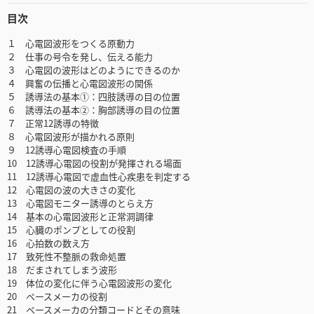
目次
１ 心電図波形をつくる原動力
２ 仕事の号令を発し、伝える能力
３ 心電図の波形はどのようにできるのか
４ 興奮の伝播と心電図波形の関係
５ 誘導法の基本①：四肢誘導の目の位置
６ 誘導法の基本②：胸部誘導の目の位置
７ 正常12誘導の特徴
８ 心電図波形が描かれる原則
９ 12誘導心電図検査の手順
10 12誘導心電図の役割が発揮される場面
11 12誘導心電図で虚血性心疾患を判定する
12 心電図の波の大きさの変化
13 心電図モニター誘導のとらえ方
14 基本の心電図波形と正常洞調律
15 心臓のポンプとしての役割
16 心拍数の数え方
17 致死性不整脈の救命処置
18 だまされてしまう波形
19 体位の変化に伴う心電図波形の変化
20 ペースメーカの役割
21 ペースメーカの分類コードとその意味