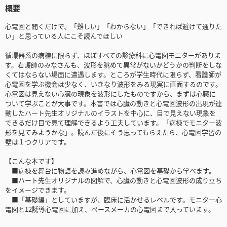
概要
心電図と聞くだけで、「難しい」「わからない」「できれば避けて通りた
い」と思っている人にこそ読んでほしい
循環器系の病棟に限らず、ほぼすべての診療科に心電図モニターがありま
す。看護師のみなさんも、波形を眺めて異常がないかどうかの判断をしな
くてはならない場面に遭遇します。ところが学生時代に限らず、看護師が
心電図を学ぶ機会は少なく、いきなり波形をみる現実に直面するのです。
心電図は見えない心臓の現象を波形にしたものですから、まずは心臓に
ついて学ぶことが大事です。本書では心臓の動きと心電図波形の出現が連
動したハート先生オリジナルのイラストを中心に、目で見えない現象を
できるだけ目で見て理解できるよう工夫しています。「病棟でモニター波
形を見てみようかな」。読んだ後にそう思ってもらえたら、心電図学習の
壁は１つクリアです。
【こんな本です】
■病棟を舞台に物語を読み進めながら、心電図を基礎から学べます。
■ハート先生オリジナルの図解で、心臓の動きと心電図波形の成り立ち
をイメージできます。
■「基礎編」としていますが、臨床に活かせるレベルです。モニター心
電図と12誘導心電図に加え、ペースメーカの心電図まで入っています。