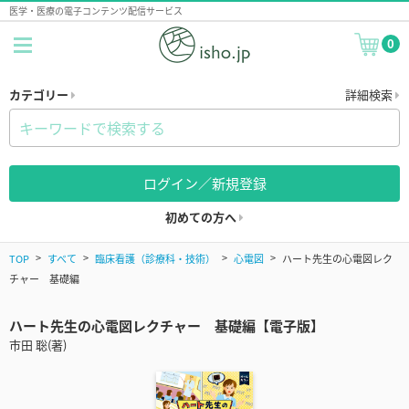
医学・医療の電子コンテンツ配信サービス
0
カテゴリー
詳細検索
ログイン／新規登録
初めての方へ
TOP
すべて
臨床看護（診療科・技術）
心電図
ハート先生の心電図レク
チャー 基礎編
ハート先生の心電図レクチャー 基礎編【電子版】
市田 聡(著)