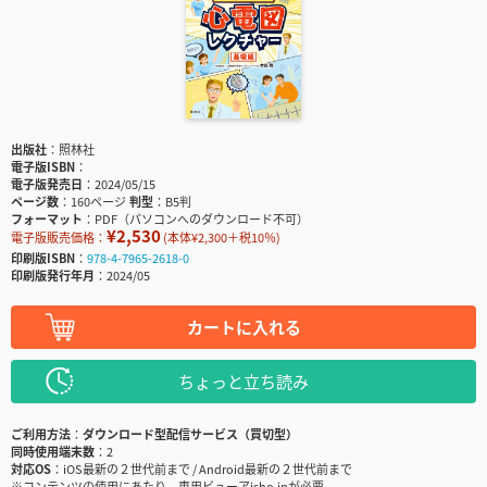
出版社
照林社
電子版ISBN
電子版発売日
2024/05/15
ページ数
160ページ
判型
B5判
フォーマット
PDF（パソコンへのダウンロード不可）
¥2,530
電子版販売価格：
(本体¥2,300＋税10％)
印刷版ISBN
978-4-7965-2618-0
印刷版発行年月
2024/05
カートに入れる
ちょっと立ち読み
ご利用方法
ダウンロード型配信サービス（買切型）
同時使用端末数
2
対応OS
iOS最新の２世代前まで / Android最新の２世代前まで
※コンテンツの使用にあたり、専用ビューアisho.jpが必要