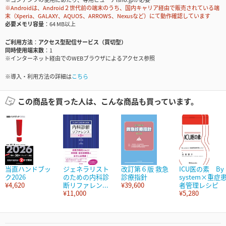
※Androidは、Android２世代前の端末のうち、国内キャリア経由で販売されている端
末（Xperia、GALAXY、AQUOS、ARROWS、Nexusなど）にて動作確認しています
必要メモリ容量
64 MB以上
ご利用方法
アクセス型配信サービス（買切型）
同時使用端末数
1
※インターネット経由でのWEBブラウザによるアクセス参照
※導入・利用方法の詳細は
こちら
この商品を買った人は、こんな商品も買っています。
当直ハンドブッ
ジェネラリスト
改訂第６版 救急
ICU医の素 By
ク2026
のための内科診
診療指針
system×重症
¥4,620
断リファレン...
¥39,600
者管理レシピ
¥11,000
¥5,280