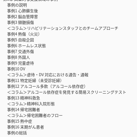
事例の説明
事例1 心肺蘇生後
事例2 脳血管障害
事例3 頸髄損傷
＜コラム＞リハビリテーションスタッフとのチームアプローチ
事例4 熱傷（火災）
事例5 自殺企図
事例6 ホームレス状態
事例7 交通外傷
事例8 外国人
事例9 児童虐待
事例10 DV
＜コラム＞虐待・DV 対応における通告・通報
事例11 特定妊婦（未受診妊婦）
事例12 アルコール多飲（アルコール依存症）
＜コラム＞アルコール依存症を発見する簡易スクリーニングテスト
事例13 精神科救急
＜コラム＞精神科入院形態
事例14 帰宅困難者
＜コラム＞帰宅困難者のフロー
事例15 熱中症
事例16 末期がん患者
事例の総括