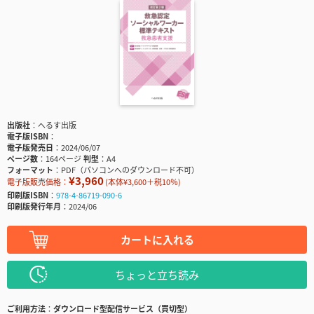
出版社
へるす出版
電子版ISBN
電子版発売日
2024/06/07
ページ数
164ページ
判型
A4
フォーマット
PDF（パソコンへのダウンロード不可）
¥3,960
電子版販売価格：
(本体¥3,600＋税10％)
印刷版ISBN
978-4-86719-090-6
印刷版発行年月
2024/06
カートに入れる
ちょっと立ち読み
ご利用方法
ダウンロード型配信サービス（買切型）