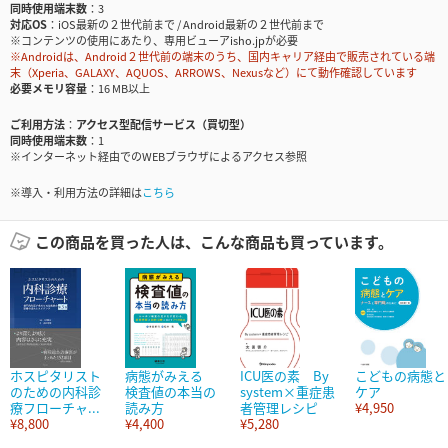
同時使用端末数
3
対応OS
iOS最新の２世代前まで / Android最新の２世代前まで
※コンテンツの使用にあたり、専用ビューアisho.jpが必要
※Androidは、Android２世代前の端末のうち、国内キャリア経由で販売されている端
末（Xperia、GALAXY、AQUOS、ARROWS、Nexusなど）にて動作確認しています
必要メモリ容量
16 MB以上
ご利用方法
アクセス型配信サービス（買切型）
同時使用端末数
1
※インターネット経由でのWEBブラウザによるアクセス参照
※導入・利用方法の詳細は
こちら
この商品を買った人は、こんな商品も買っています。
ホスピタリスト
病態がみえる
ICU医の素 By
こどもの病態と
のための内科診
検査値の本当の
system×重症患
ケア
療フローチャ...
読み方
者管理レシピ
¥4,950
¥8,800
¥4,400
¥5,280