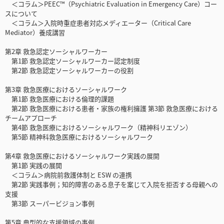
＜コラム＞PEEC™（Psychiatric Evaluation in Emergency Care）コー
スについて
＜コラム＞入院時重症患者対応メディエーター（Critical Care
Mediator）養成講習
第2章 救急認定ソーシャルワーカー
第1節 救急認定ソーシャルワーカー認定制度
第2節 救急認定ソーシャルワーカーの役割
第3章 救急医療におけるソーシャルワーク
第1節 救急医療における倫理的課題
第2節 救急医療における患者・家族の権利擁護 第3節 救急医療における
チームアプローチ
第4節 救急医療におけるソーシャルワーク（精神科リエゾン）
第5節 精神科救急医療におけるソーシャルワーク
第4章 救急医療におけるソーシャルワーク実践の展開
第1節 実践の展開
＜コラム＞病院前救護体制と ESW の連携
第2節 実践事例；知的障害のある息子を案じて入院を拒否する母親への
支援
第3節 スーパービジョン事例
第5章 典型的な支援領域の事例