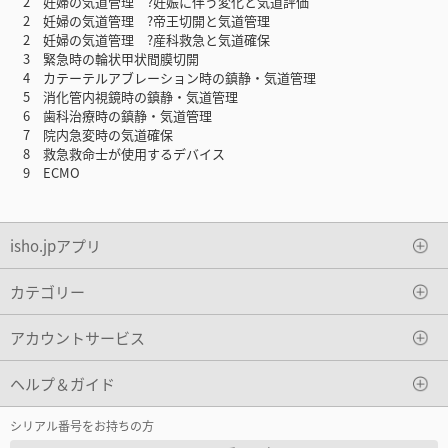
2 妊婦の気道管理 ?妊娠に伴う変化と気道評価
2 妊婦の気道管理 ?帝王切開と気道管理
2 妊婦の気道管理 ?産科救急と気道確保
3 緊急時の輪状甲状間膜切開
4 カテーテルアブレーション時の鎮静・気道管理
5 消化管内視鏡時の鎮静・気道管理
6 歯科治療時の鎮静・気道管理
7 院内急変時の気道確保
8 救急救命士が使用するデバイス
9 ECMO
isho.jpアプリ
カテゴリー
アカウントサービス
ヘルプ＆ガイド
シリアル番号をお持ちの方