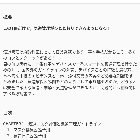
概要
この1冊だけで，気道管理がひととおりできるようになる！
気道管理は麻酔科医にとって日常業務であり，基本手技だからこそ，多く
のコツとテクニックがある！
目の前の患者に，一番有用なデバイスで一番スマートな気道管理を行うた
めの1冊．国内外のガイドラインの解説，デバイスごとの特徴と選び方，
基本的な手技のエビデンスとTips，添付文書の内容など必要な知識をま
とめました．気道確保困難例をどのようにして乗り越えるのか，どうすれ
ば安全で確実な挿管・麻酔・気道管理ができるのか，実践的かつ網羅的に
学べる必読書です．
目次
CHAPTER 1 気道リスク評価と気道管理ガイドライン
1 マスク換気困難予測
2 気管挿管困難予測