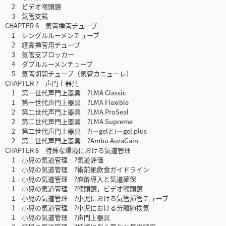
2 ビデオ喉頭鏡
3 気管支鏡
CHAPTER 6 気管挿管チューブ
1 シングルルーメンチューブ
2 経鼻挿管用チューブ
3 気管支ブロッカー
4 ダブルルーメンチューブ
5 気管切開チューブ（気管カニューレ）
CHAPTER 7 声門上器具
1 第一世代声門上器具 ?LMA Classic
1 第一世代声門上器具 ?LMA Flexible
2 第二世代声門上器具 ?LMA ProSeal
2 第二世代声門上器具 ?LMA Supreme
2 第二世代声門上器具 ?i—gelとi—gel plus
2 第二世代声門上器具 ?Ambu AuraGain
CHAPTER 8 特殊な環境における気道管理
1 小児の気道管理 ?気道評価
1 小児の気道管理 ?術前絶飲食ガイドライン
1 小児の気道管理 ?麻酔導入と気道確保
1 小児の気道管理 ?喉頭鏡，ビデオ喉頭鏡
1 小児の気道管理 ?小児における気管挿管チューブ
1 小児の気道管理 ?小児における分離肺換気
1 小児の気道管理 ?声門上器具