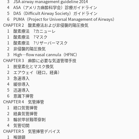
3 JSA airway management guideline 2014
4 ASA（アメリカ麻酔科学会）診療ガイドライン
5 DAS（Difficult Airway Society）ガイドライン
6 PUMA（Project for Universal Management of Airways）
CHAPTER 2 酸素療法および非侵襲的陽圧換気
1 酸素療法 ?カニューレ
1 酸素療法 ?マスク
1 酸素療法 ?リザーバーマスク
2 非侵襲的陽圧換気
3 High—flow nasal cannula（HFNC）
CHAPTER 3 麻酔に必要な気道管理手技
1 脱窒素化とマスク換気
2 エアウェイ（経口，経鼻）
3 急速導入
4 緩徐導入
5 迅速導入
6 意識下挿管
CHAPTER 4 気管挿管
1 経口気管挿管
2 経鼻気管挿管
3 輪状甲状靱帯穿刺
4 気管切開
CHAPTER 5 気管挿管デバイス
1 喉頭鏡