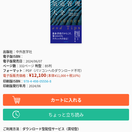
出版社
中外医学社
電子版ISBN
電子版発売日
2024/06/07
ページ数
332ページ
判型
B5判
フォーマット
PDF（パソコンへのダウンロード不可）
¥12,100
電子版販売価格：
(本体¥11,000＋税10％)
印刷版ISBN
978-4-498-05556-8
印刷版発行年月
2024/06
カートに入れる
ちょっと立ち読み
ご利用方法
ダウンロード型配信サービス（買切型）