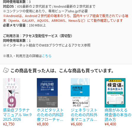
同時使用端末数
3
対応OS
iOS最新の２世代前まで / Android最新の２世代前まで
※コンテンツの使用にあたり、専用ビューアisho.jpが必要
※Androidは、Android２世代前の端末のうち、国内キャリア経由で販売されている端
末（Xperia、GALAXY、AQUOS、ARROWS、Nexusなど）にて動作確認しています
必要メモリ容量
150 MB以上
ご利用方法
アクセス型配信サービス（買切型）
同時使用端末数
1
※インターネット経由でのWEBブラウザによるアクセス参照
※導入・利用方法の詳細は
こちら
この商品を買った人は、こんな商品も買っています。
感染症プラチナ
ホスピタリスト
ジェネラリスト
病態がみえる
マニュアル Ver.9
のための内科診
のための内科外
検査値の本当の
2025-2026
療フローチャ...
来マニュアル...
読み方
¥2,750
¥8,800
¥6,600
¥4,400