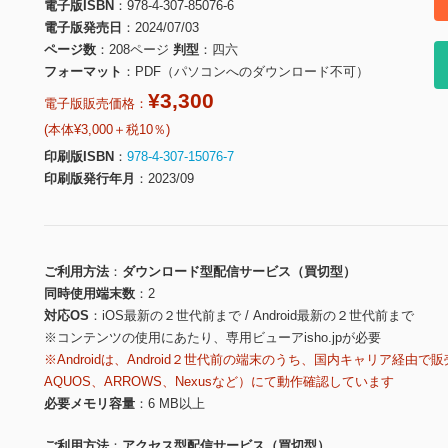
電子版ISBN
978-4-307-85076-6
電子版発売日
2024/07/03
ページ数
208ページ
判型
四六
フォーマット
PDF（パソコンへのダウンロード不可）
¥3,300
電子版販売価格：
(本体¥3,000＋税10％)
印刷版ISBN
978-4-307-15076-7
印刷版発行年月
2023/09
ご利用方法
ダウンロード型配信サービス（買切型）
同時使用端末数
2
対応OS
iOS最新の２世代前まで / Android最新の２世代前まで
※コンテンツの使用にあたり、専用ビューアisho.jpが必要
※Androidは、Android２世代前の端末のうち、国内キャリア経由で販
AQUOS、ARROWS、Nexusなど）にて動作確認しています
必要メモリ容量
6 MB以上
ご利用方法
アクセス型配信サービス（買切型）