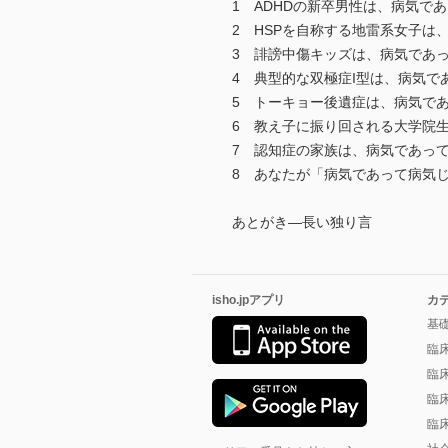
1 ADHDの新卒男性は、病気で
2 HSPを自称する地雷系女子は
3 誹謗中傷キッズは、病気であ
4 典型的な双極症I型は、病気で
5 トーキョー後遺症は、病気で
6 教え子に振り回される大学院
7 認知症の家族は、病気であっ
8 あなたが「病気であって病気
あとがき―長い独り言
isho.jpアプリ
カ
基
臨
臨
臨
臨