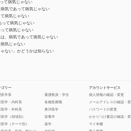
あって病気じゃない
、病気であって病気じゃない
って病気じゃない
あって病気じゃない
あって病気じゃない
生は、病気であって病気じゃない
て病気じゃない
じゃない」かどうかは知らない
テゴリー
アカウントサービス
礎医学系
看護教員・学生
個人情報の確認・変更
床医学・内科系
各種医療職
メールアドレスの確認・変
床医学・外科系
東洋医学
パスワードの変更
床医学（領域別）
栄養学
かかりつけ書店の確認・変
床医学（テーマ別）
薬学
マイ本棚