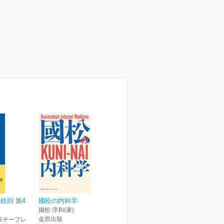
鉄則 第4
國松の内科学
國松 淳和(著)
金原出版
科チーフレ