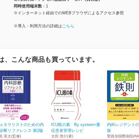
同時使用端末数
1
※インターネット経由でのWEBブラウザによるアクセス参照
※導入・利用方法の詳細は
こちら
は、こんな商品も買っています。
ェネラリストのための内
ICU医の素 By system×重
内科レジデントの
診断リファレンス 第2版
症患者管理レシピ
版
見 英太(監修)
太田 啓介(著)
聖路加国際病院内