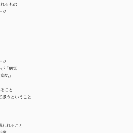
されるもの
ージ
」
」
ージ
が「病気」
「病気」
れること
て扱うということ
扱われること
影響