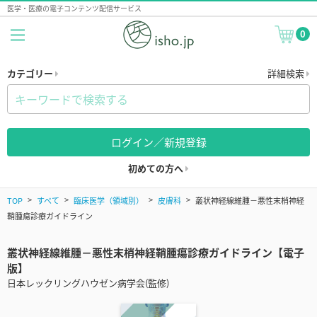
医学・医療の電子コンテンツ配信サービス
0
カテゴリー
詳細検索
ログイン／新規登録
初めての方へ
TOP
すべて
臨床医学（領域別）
皮膚科
叢状神経線維腫－悪性末梢神経
鞘腫瘍診療ガイドライン
叢状神経線維腫－悪性末梢神経鞘腫瘍診療ガイドライン【電子
版】
日本レックリングハウゼン病学会(監修)