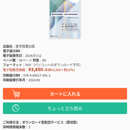
出版社
医学図書出版
電子版ISBN
電子版発売日
2024/07/12
ページ数
58ページ
判型
B5
フォーマット
PDF（パソコンへのダウンロード不可）
¥3,850
電子版販売価格：
(本体¥3,500＋税10％)
印刷版ISBN
978-4-86517-591-2
印刷版発行年月
2024/06
カートに入れる
ちょっと立ち読み
ご利用方法
ダウンロード型配信サービス（買切型）
同時使用端末数
3