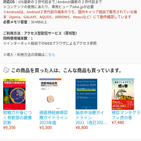
対応OS
iOS最新の２世代前まで / Android最新の２世代前まで
※コンテンツの使用にあたり、専用ビューアisho.jpが必要
※Androidは、Android２世代前の端末のうち、国内キャリア経由で販売されている端
末（Xperia、GALAXY、AQUOS、ARROWS、Nexusなど）にて動作確認しています
必要メモリ容量
30 MB以上
ご利用方法
アクセス型配信サービス（買切型）
同時使用端末数
1
※インターネット経由でのWEBブラウザによるアクセス参照
※導入・利用方法の詳細は
こちら
この商品を買った人は、こんな商品も買っています。
即戦力が身につ
顔面神経麻痺診
脳卒中治療ガイ
検診マンモグラ
く骨軟部の画像
療ガイドライン
ドライン
フィ虎の巻
診断
2023年版
2021〔改訂202...
¥7,480
¥9,350
¥3,300
¥8,800