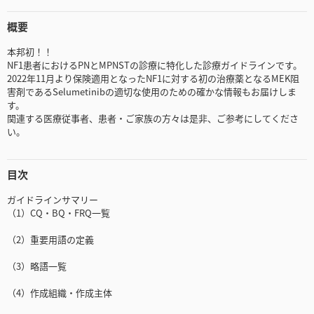
概要
本邦初！！
NF1患者におけるPNとMPNSTの診療に特化した診療ガイドラインです。
2022年11月より保険適用となったNF1に対する初の治療薬となるMEK阻
害剤であるSelumetinibの適切な使用のための確かな情報もお届けしま
す。
関連する医療従事者、患者・ご家族の方々は是非、ご参考にしてくださ
い。
目次
ガイドラインサマリー
（1）CQ・BQ・FRQ一覧
（2）重要用語の定義
（3）略語一覧
（4）作成組織・作成主体