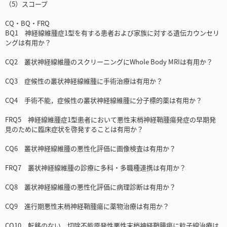
（5）スコープ
CQ・BQ・FRQ
BQ1 神経線維腫症1型を有する患者および家族に対する遺伝カウンセリ
ングは有用か？
CQ2 叢状神経線維腫のスクリーニングにWhole Body MRIは有用か？
CQ3 症候性の叢状神経線維腫に手術治療は有用か？
CQ4 手術不能，症候性の叢状神経線維腫に分子標的薬は有用か？
FRQ5 神経線維腫症1型患者において悪性末梢神経鞘腫瘍発症の早期発
見のために臨床症状を啓発することは有用か？
CQ6 叢状神経線維腫の悪性化評価に画像検査は有用か？
FRQ7 叢状神経線維腫の診療に多科・多職種連携は有用か？
CQ8 叢状神経線維腫の悪性化評価に病理診断は有用か？
CQ9 進行期悪性末梢神経鞘腫瘍に薬物治療は有用か？
CQ10 転移のない，切除不能原発性悪性末梢神経鞘腫瘍に粒子線治療は