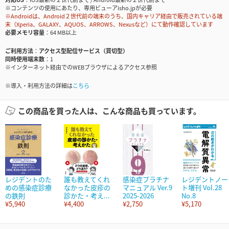
※コンテンツの使用にあたり、専用ビューアisho.jpが必要
※Androidは、Android２世代前の端末のうち、国内キャリア経由で販売されている端
末（Xperia、GALAXY、AQUOS、ARROWS、Nexusなど）にて動作確認しています
必要メモリ容量
64 MB以上
ご利用方法
アクセス型配信サービス（買切型）
同時使用端末数
1
※インターネット経由でのWEBブラウザによるアクセス参照
※導入・利用方法の詳細は
こちら
この商品を買った人は、こんな商品も買っています。
レジデントのた
誰も教えてくれ
感染症プラチナ
レジデントノー
めの感染症診療
なかった皮疹の
マニュアル Ver.9
ト増刊 Vol.28
の鉄則
診かた・考え...
2025-2026
No.8
¥5,940
¥4,400
¥2,750
¥5,170