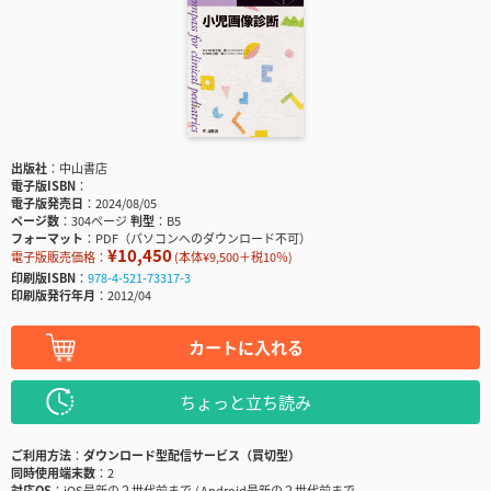
出版社
中山書店
電子版ISBN
電子版発売日
2024/08/05
ページ数
304ページ
判型
B5
フォーマット
PDF（パソコンへのダウンロード不可）
¥10,450
電子版販売価格：
(本体¥9,500＋税10％)
印刷版ISBN
978-4-521-73317-3
印刷版発行年月
2012/04
カートに入れる
ちょっと立ち読み
ご利用方法
ダウンロード型配信サービス（買切型）
同時使用端末数
2
対応OS
iOS最新の２世代前まで / Android最新の２世代前まで