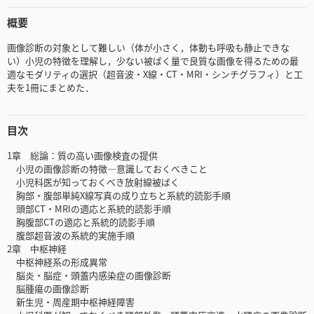
概要
画像診断の対象として難しい（体が小さく，体動も呼吸も静止できな
い）小児の特徴を理解し，少ない被ばく量で良質な画像を得るための最
適なモダリティの選択（超音波・X線・CT・MRI・シンチグラフィ）と工
夫を1冊にまとめた．
目次
1章 総論：質の高い画像検査の提供
小児の画像診断の特徴—意識しておくべきこと
小児科医が知っておくべき放射線被ばく
胸部・腹部単純X線写真の成り立ちと系統的読影手順
頭部CT・MRIの適応と系統的読影手順
胸腹部CTの適応と系統的読影手順
腹部超音波の系統的実施手順
2章 中枢神経
中枢神経系の形成異常
脳炎・脳症・頭蓋内感染症の画像診断
脳腫瘍の画像診断
新生児・周産期中枢神経障害