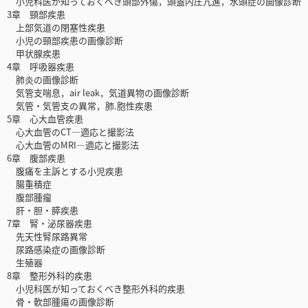
小児科医が知っておくべき頭部外傷，頭蓋内圧亢進，水頭症の画像診断
3章 頸部疾患
上部気道の閉塞性疾患
小児の頸部疾患の画像診断
甲状腺疾患
4章 呼吸器疾患
肺炎の画像診断
気管支喘息，air leak，気道異物の画像診断
気管・気管支の異常，肺.胞性疾患
5章 心大血管疾患
心大血管のCT—適応と撮影法
心大血管のMRI—適応と撮影法
6章 腹部疾患
腹痛を主訴とする小児疾患
腸重積症
腹部腫瘤
肝・胆・膵疾患
7章 腎・泌尿器疾患
先天性腎尿路異常
尿路感染症の画像診断
生殖器
8章 整形外科的疾患
小児科医が知っておくべき整形外科的疾患
骨・軟部腫瘍の画像診断