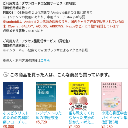
ご利用方法
ダウンロード型配信サービス（買切型）
同時使用端末数
2
対応OS
iOS最新の２世代前まで / Android最新の２世代前まで
※コンテンツの使用にあたり、専用ビューアisho.jpが必要
※Androidは、Android２世代前の端末のうち、国内キャリア経由で販売されている端
末（Xperia、GALAXY、AQUOS、ARROWS、Nexusなど）にて動作確認しています
必要メモリ容量
46 MB以上
ご利用方法
アクセス型配信サービス（買切型）
同時使用端末数
1
※インターネット経由でのWEBブラウザによるアクセス参照
※導入・利用方法の詳細は
こちら
この商品を買った人は、こんな商品も買っています。
ホスピタリスト
レジデントのた
誰も教えてくれ
小児心身医学会
のための内科診
めの神経診療
なかった皮疹の
ガイドライン集
療フローチャ...
¥5,720
診かた・考え...
改訂第3版
¥8,800
¥4,400
¥5,280