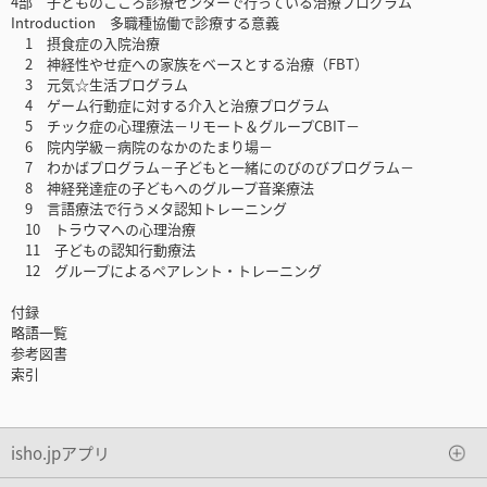
4部 子どものこころ診療センターで行っている治療プログラム
Introduction 多職種協働で診療する意義
1 摂食症の入院治療
2 神経性やせ症への家族をベースとする治療（FBT）
3 元気☆生活プログラム
4 ゲーム行動症に対する介入と治療プログラム
5 チック症の心理療法－リモート＆グループCBIT－
6 院内学級－病院のなかのたまり場－
7 わかばプログラム－子どもと一緒にのびのびプログラム－
8 神経発達症の子どもへのグループ音楽療法
9 言語療法で行うメタ認知トレーニング
10 トラウマへの心理治療
11 子どもの認知行動療法
12 グループによるペアレント・トレーニング
付録
略語一覧
参考図書
索引
isho.jpアプリ