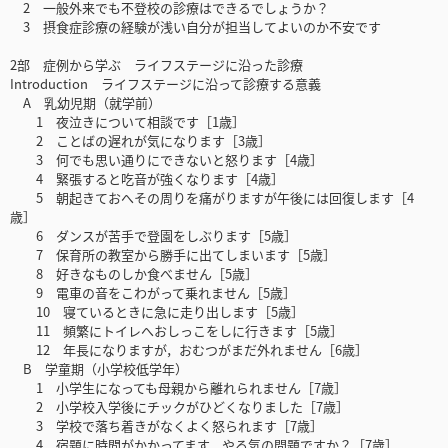
2 一般外来でも不登校の診療はできるでしょうか？
3 摂食症診療の経験が浅い自分が担当してよいのか不安です
2部 症例から学ぶ ライフステージに沿った診療
Introduction ライフステージに沿って診療する意義
A 乳幼児期（就学前）
1 夜泣きについて相談です［1歳］
2 ことばの遅れが気になります［3歳］
3 何でも思い通りにできないと怒ります［4歳］
4 緊張すると吃音が強くなります［4歳］
5 朝起きておへその周りを痛がりますが午後には回復します［4
歳］
6 ダンスが苦手で登園をしぶります［5歳］
7 保育所の教室から勝手に出てしまいます［5歳］
8 好きなものしか食べません［5歳］
9 電車の音をこわがって乗れません［5歳］
10 寝ているときに急に走り出します［5歳］
11 頻繁にトイレへおしっこをしに行きます［5歳］
12 年長になりますが，おむつがまだ外れません［6歳］
B 学童期（小学校低学年）
1 小学生になっても母親から離れられません［7歳］
2 小学校入学後にチックがひどくなりました［7歳］
3 学校で落ち着きがなくよく怒られます［7歳］
4 宿題に時間がかかってます．やる気の問題ですか？［7歳］