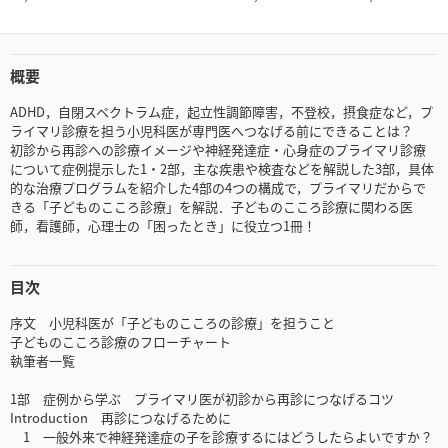
概要
ADHD，自閉スペクトラム症，起立性調節障害，不登校，摂食症など，プ
ライマリ診療を担う小児科医が専門医へつなげる前にできることは？
初診から再診への診療イメージや神経発達症・心身症のプライマリ診療
について症例提示した1・2部，主な疾患や検査などを解説した3部，具体
的な治療プログラムを紹介した4部の4つの構成で，プライマリだからで
きる「子どものこころ診療」を解説．子どものこころ診療に関わる医
師，看護師，心理士の「困ったとき」に役立つ1冊！
目次
序文 小児科医が「子どものこころの診療」を担うこと
子どものこころ診療のフローチャート
執筆者一覧
1部 症例から学ぶ プライマリ医が初診から再診につなげるコツ
Introduction 再診につなげるために
1 一般外来で神経発達症の子を診療するにはどうしたらよいですか？