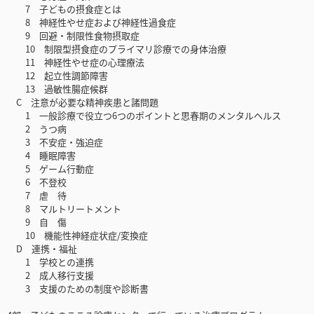
7 子どもの摂食症とは
8 神経性やせ症および神経性過食症
9 回避・制限性食物摂取症
10 制限型摂食症のプライマリ診療での身体治療
11 神経性やせ症の心理療法
12 起立性調節障害
13 過敏性腸症候群
C 注意が必要な精神疾患と諸問題
1 一般診療で役立つ6つのポイントと思春期のメンタルヘルス
2 うつ病
3 不安症・強迫症
4 睡眠障害
5 ゲーム行動症
6 不登校
7 虐 待
8 マルトリートメント
9 自 傷
10 機能性神経症状症/変換症
D 連携・福祉
1 学校との連携
2 成人移行支援
3 支援のための制度や診断書