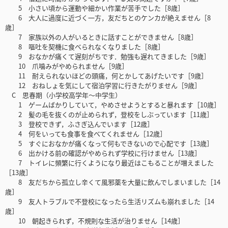
5 小さい頃から運動や細かい作業が苦手でした［8歳］
6 大人に過度に近づく一方，友だちとのケンカが絶えません［8
歳］
7 家族以外の人がいるときに話すことができません［8歳］
8 嘔吐を契機に食べられなくなりました［8歳］
9 おなかが痛くて遅刻がちです．勉強も遅れてきました［9歳］
10 爪噛みがやめられません［9歳］
11 耐えられないほどの頭痛，何とかしてあげたいです［9歳］
12 おねしょを気にして宿泊学習に行きたがりません［9歳］
C 思春期（小学校高学年～中学生）
1 ゲームばかりしていて，やめさせようとすると暴れます［10歳］
2 髪の毛を抜くのが止められず，登校をしぶっています［11歳］
3 登校できず，ふさぎ込んでいます［12歳］
4 何をいっても食事を食べてくれません［12歳］
5 すぐにおなかが痛くなって何もできないので心配です［13歳］
6 出かける前の確認がやめられず学校に行けません［13歳］
7 トイレに頻繁に行くようになり最近はこもることが増えました
［13歳］
8 友だちから孤立し辛くて風邪薬を大量に飲んでしまいました［14
歳］
9 友人トラブルで不登校になったら生活リズムも崩れました［14
歳］
10 朝起きられず，不規則な生活が治りません［14歳］