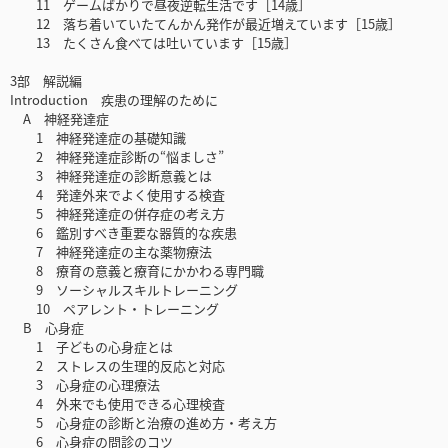
11 ゲームばかりで昼夜逆転生活です［14歳］
12 落ち着いていたてんかん発作が最近増えています［15歳］
13 たくさん食べては吐いています［15歳］
3部 解説編
Introduction 疾患の理解のために
A 神経発達症
1 神経発達症の基礎知識
2 神経発達症診断の“悩ましさ”
3 神経発達症の診断意義とは
4 発達外来でよく使用する検査
5 神経発達症の併存症の考え方
6 鑑別すべき重要な器質的な疾患
7 神経発達症の主な薬物療法
8 療育の意義と療育にかかわる専門職
9 ソーシャルスキルトレーニング
10 ペアレント・トレーニング
B 心身症
1 子どもの心身症とは
2 ストレスの生理的反応と対応
3 心身症の心理療法
4 外来でも使用できる心理検査
5 心身症の診断と治療の進め方・考え方
6 心身症の問診のコツ