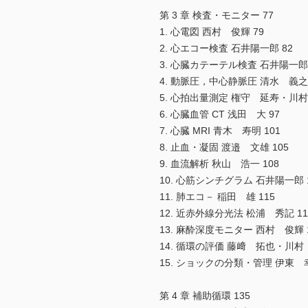
第 3 章 検査・モニター 77
1. 心電図 西村 俊輝 79
2. 心エコー検査 石井陽一郎 82
3. 心臓カテーテル検査 石井陽一郎 
4. 動脈圧，中心静脈圧 清水 義之 
5. 心拍出量測定 権守 延寿・川村
6. 心臓血管 CT 浅田 大 97
7. 心臓 MRI 青木 寿明 101
8. 止血・凝固 渡邉 文雄 105
9. 血流解析 秋山 浩一 108
10. 心筋シンチグラム 石井陽一郎 
11. 肺エコ－ 稲田 雄 115
12. 近赤外線分光法 松浦 秀記 11
13. 麻酔深度モニター 西村 俊輝 
14. 循環の評価 藤﨑 拓也・川村 
15. ショックの分類・管理 伊東 幸
第 4 章 補助循環 135