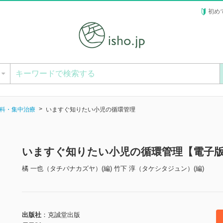
初め
ー
科・集中治療
いますぐ知りたい小児の循環管理
いますぐ知りたい小児の循環管理【電子
橘 一也（タチバナカズヤ）(編) 竹下 淳（タケシタジュン）(編)
出版社
克誠堂出版