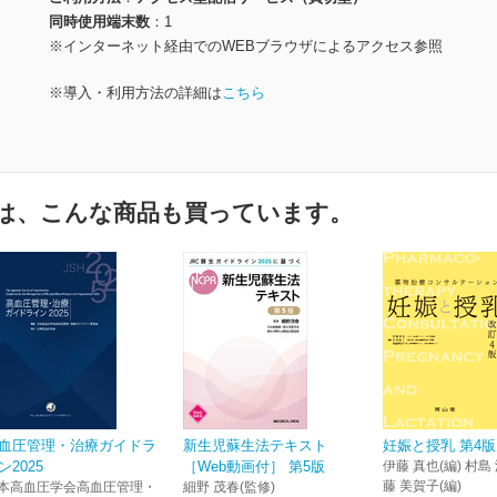
同時使用端末数
1
※インターネット経由でのWEBブラウザによるアクセス参照
※導入・利用方法の詳細は
こちら
は、こんな商品も買っています。
血圧管理・治療ガイドラ
新生児蘇生法テキスト
妊娠と授乳 第4版
ン2025
［Web動画付］ 第5版
伊藤 真也(編) 村島 
藤 美賀子(編)
本高血圧学会高血圧管理・
細野 茂春(監修)