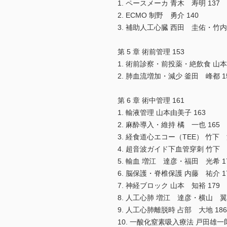
1. ペースメーカ 青木 寿明 137
2. ECMO 制野 勇介 140
3. 補助人工心臓 西田 圭佑・竹内
第 5 章 術前管理 153
1. 術前診察・前投薬・絶飲食 山本
2. 肺血流増加・減少 釜田 峰都 1
第 6 章 術中管理 161
1. 輸液管理 山本由美子 163
2. 麻酔導入・維持 橘 一也 165
3. 経食道心エコー（TEE） 竹下 淳
4. 超音波ガイド下血管穿刺 竹下 淳
5. 輸血 増江 達彦・福田 光希 1
6. 脳保護・脊椎保護 内藤 祐介 1
7. 神経ブロック 山本 知裕 179
8. 人工心肺 増江 達彦・横山 翼 
9. 人工心肺離脱時 占部 大地 186
10. 一酸化窒素吸入療法 戸田雄一郎