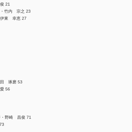
 21
・竹内 宗之 23
伊東 幸恵 27
田 琢磨 53
 56
啓・野崎 昌俊 71
73