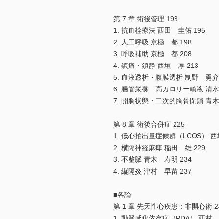
第 7 章 術後管理 193
1. 抗血栓療法 西田 圭佑 195
2. 人工呼吸 京極 都 198
3. 呼吸補助 京極 都 208
4. 鎮痛・鎮静 西垣 厚 213
5. 血液透析・腹膜透析 制野 勇介 
6. 腸管栄養 高カロリー輸液 清水
7. 開胸状態・二次的胸骨閉鎖 青木
第 8 章 術後合併症 225
1. 低心拍出量症候群（LCOS） 西
2. 横隔神経麻痺 稲田 雄 229
3. 不整脈 青木 寿明 234
4. 縦隔炎 津村 早苗 237
■各論
第 1 章 先天性心疾患：非開心術 2
1. 動脈感化依存症（PDA） 西村 