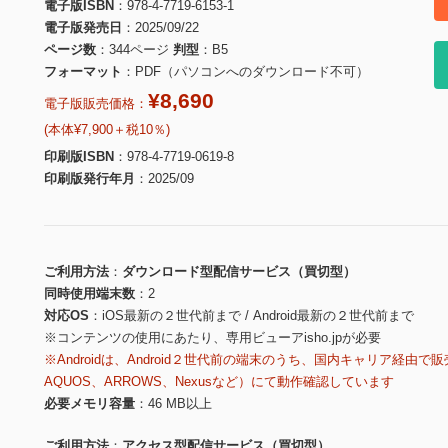
電子版ISBN
978-4-7719-6153-1
電子版発売日
2025/09/22
ページ数
344ページ
判型
B5
フォーマット
PDF（パソコンへのダウンロード不可）
¥8,690
電子版販売価格：
(本体¥7,900＋税10％)
印刷版ISBN
978-4-7719-0619-8
印刷版発行年月
2025/09
ご利用方法
ダウンロード型配信サービス（買切型）
同時使用端末数
2
対応OS
iOS最新の２世代前まで / Android最新の２世代前まで
※コンテンツの使用にあたり、専用ビューアisho.jpが必要
※Androidは、Android２世代前の端末のうち、国内キャリア経由で販
AQUOS、ARROWS、Nexusなど）にて動作確認しています
必要メモリ容量
46 MB以上
ご利用方法
アクセス型配信サービス（買切型）