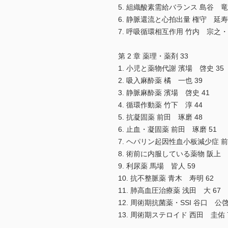
5. 組織酸素需給バランス 島谷 竜俊
6. 静脈還流と心拍出量 権守 延寿
7. 呼吸循環相互作用 竹内 宗之・
第 2 章 薬理・薬剤 33
1. 小児と薬物代謝 濱場 啓史 35
2. 吸入麻酔薬 橘 一也 39
3. 静脈麻酔薬 濱場 啓史 41
4. 循環作動薬 竹下 淳 44
5. 抗凝固薬 前田 琢磨 48
6. 止血・凝固薬 前田 琢磨 51
7. ヘパリン起因性血小板減少症 前
8. 術前に内服している薬物 阪上 愛
9. 利尿薬 馬場 皆人 59
10. 抗不整脈薬 青木 寿明 62
11. 肺高血圧治療薬 浅田 大 67
12. 周術期抗菌薬・SSI 谷口 公
13. 周術期ステロイド 西田 圭佑 