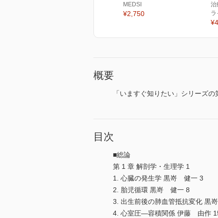
MEDSI
治
¥2,750
ラ
¥4
概要
「いますぐ知りたい」シリーズの
目次
■総論
第 1 章 解剖学・生理学 1
1. 心臓の発生学 黒嵜 健一 3
2. 胎児循環 黒嵜 健一 8
3. 出生前後の肺血管抵抗変化 黒嵜
4. 心室圧―容積関係 伊藤 由作 1