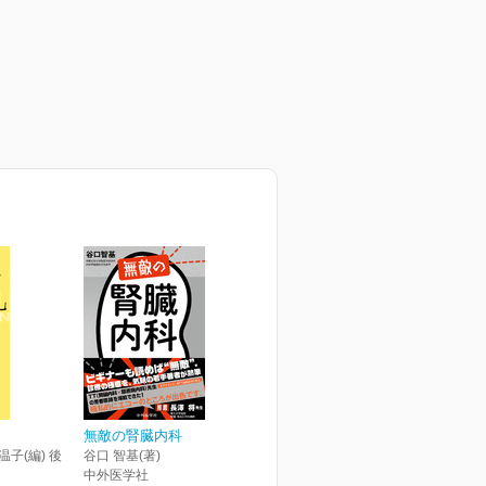
無敵の腎臓内科
温子(編) 後
谷口 智基(著)
中外医学社