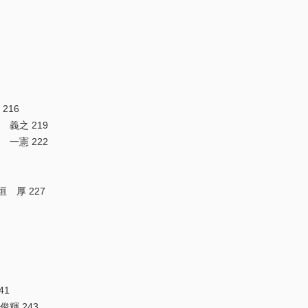
216
 義之 219
 一憲 222
垣 厚 227
41
俊輝 243