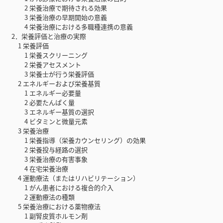
2 栄養治療で期待される効果
3 栄養治療の早期開始の意義
4 栄養治療における多職種連携の意義
2．栄養評価と治療の実際
1 栄養評価
1 栄養スクリーニング
2 栄養アセスメント
3 栄養士が行う栄養評価
2 エネルギーおよび栄養基質
1 エネルギー必要量
2 必要たんぱく量
3 エネルギー基質の選択
4 ビタミンと微量元素
3 栄養治療
1 栄養指導（栄養カウンセリング）の効果
2 栄養投与経路の選択
3 栄養治療の有害事象
4 在宅栄養治療
4 運動療法（またはリハビリテーション）
1 がん患者における複合的介入
2 運動療法の種類
5 栄養治療における薬物療法
1 副腎皮質ホルモン剤