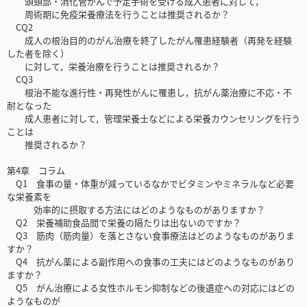
頭頸部・消化管がんで予定手術を受ける成人患者に対して，
周術期に免疫栄養療法を行うことは推奨されるか？
CQ2
成人の根治目的のがん治療を終了したがん罹患経験者（再発を経験
した者を除く）
に対して，栄養治療を行うことは推奨されるか？
CQ3
根治不能な進行性・再発性がんに罹患し，抗がん薬治療に不応・不
耐となった
成人患者に対して，管理栄養士などによる栄養カウンセリングを行う
ことは
推奨されるか？
第4章 コラム
Q1 食事の量・体重が減っているなかでビタミンやミネラルなど必要
な栄養素を
効率的に摂取する方法にはどのようなものがありますか？
Q2 栄養補助食品間で栄養の隔たりは出ないのですか？
Q3 筋肉（筋肉量）を落とさない食事療法はどのようなものがありま
すか？
Q4 抗がん薬による副作用への食事の工夫にはどのようなものがあり
ますか？
Q5 がん治療による女性ホルモン抑制などの後遺症への対応にはどの
ようなものが