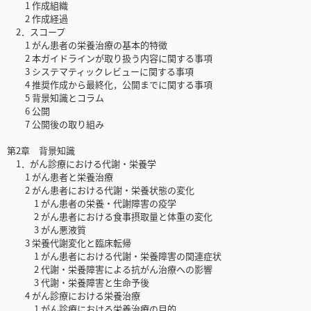
1 作成組織
2 作成経過
2．スコープ
1 がん患者の栄養治療の基本的特徴
2 本ガイドラインが取り扱う内容に関する事項
3 システマティックレビューに関する事項
4 推奨作成から最終化，公開までに関する事項
5 背景知識とコラム
6 公開
7 公開後の取り組み
第2章 背景知識
1．がん診療における代謝・栄養学
1 がん患者と栄養治療
2 がん患者における代謝・栄養状態の変化
1 がん患者の栄養・代謝障害の疫学
2 がん患者における食事摂取量と体重の変化
3 がん悪液質
3 栄養代謝変化と臨床転帰
1 がん患者における代謝・栄養障害の関連症状
2 代謝・栄養障害による抗がん治療への影響
3 代謝・栄養障害と生命予後
4 がん診療における栄養治療
1 がん診療における栄養治療の目的