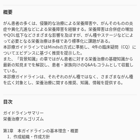
概要
がん患者の多くは、侵襲的な治療による栄養障害や、がんそのものの炎
症や異化亢進などによる栄養障害を経験する。栄養障害は合併症の増加
やQOL低下などさまざまな影響を及ぼすが、がん種やステージなどによ
って必要となる栄養治療は多様であり標準化に課題がある。
本診療ガイドラインではMindsの方式に準拠し、4件の臨床疑問（CQ）に
ついてエビデンスに基づく推奨を提示した。
また、「背景知識」の章ではがん患者に対する栄養治療の基礎知識から
最新の知見までを解説し、患者・家族向けのQ&Aもコラムとして収載し
ている。
本診療ガイドラインは、それぞれのがん種ではなく、さまざまながん種
を広く対象とし、栄養治療に関する推奨、知識、情報を提供する。
目次
ガイドラインサマリー
栄養治療アルゴリズム
第1章 本ガイドラインの基本理念・概要
1．作成組織・作成方針