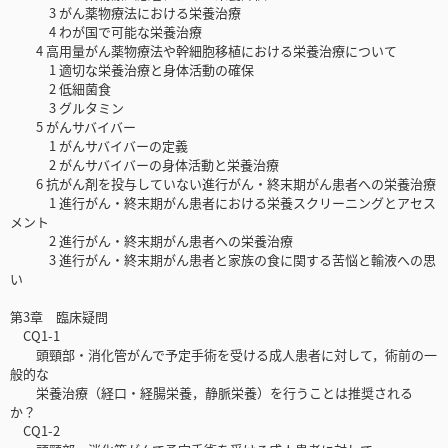
3 がん薬物療法における栄養治療
4 わが国で可能な栄養治療
4 高用量がん薬物療法や幹細胞移植における栄養治療について
1 適切な栄養治療と身体活動の確保
2 低細菌食
3 グルタミン
5 がんサバイバー
1 がんサバイバーの定義
2 がんサバイバーの身体活動と栄養治療
6 抗がん剤を投与していない進行がん・終末期がん患者への栄養治療
1 進行がん・終末期がん患者における栄養スクリーニングとアセス
メント
2 進行がん・終末期がん患者への栄養治療
3 進行がん・終末期がん患者と家族の食に関する苦悩と輸液への思
い
第3章 臨床疑問
CQ1-1
頭頸部・消化管がんで予定手術を受ける成人患者に対して，術前の一
般的な
栄養治療（経口・経腸栄養，静脈栄養）を行うことは推奨される
か？
CQ1-2