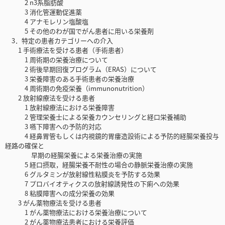
2 n3系脂肪酸
3 消化管運動促進薬
4 アナモレリン塩酸塩
5 その他のわが国でがん患者に用いる栄養剤
3．特定の患者カテゴリーへの介入
1 手術療法を受ける患者（手術患者）
1 周術期の栄養治療について
2 術後早期回復プログラム（ERAS）について
3 栄養障害のある手術患者の栄養治療
4 周術期の免疫栄養（immunonutrition）
2 放射線療法を受ける患者
1 放射線療法における栄養障害
2 管理栄養士による栄養カウンセリングと経口栄養補助
3 嚥下障害への予防的対応
4 経鼻胃管もしくは内視鏡的胃瘻造設術による予防的経腸栄養投与
経路の確保と
早期の経腸栄養による栄養治療の実施
5 経口摂取，経腸栄養不耐性の場合の静脈栄養治療の実施
6 グルタミンが放射線性粘膜炎を予防する効果
7 プロバイオティクスの放射線誘発性の下痢への効果
8 粘膜障害への成分栄養の効果
3 がん薬物療法を受ける患者
1 がん薬物療法における栄養治療について
2 がん薬物療法患者における栄養評価