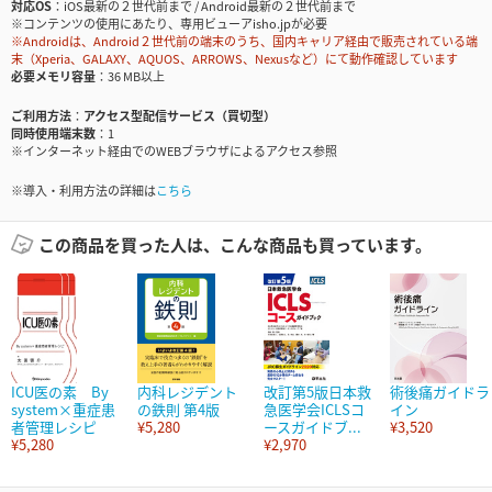
対応OS
iOS最新の２世代前まで / Android最新の２世代前まで
※コンテンツの使用にあたり、専用ビューアisho.jpが必要
※Androidは、Android２世代前の端末のうち、国内キャリア経由で販売されている端
末（Xperia、GALAXY、AQUOS、ARROWS、Nexusなど）にて動作確認しています
必要メモリ容量
36 MB以上
ご利用方法
アクセス型配信サービス（買切型）
同時使用端末数
1
※インターネット経由でのWEBブラウザによるアクセス参照
※導入・利用方法の詳細は
こちら
この商品を買った人は、こんな商品も買っています。
ICU医の素 By
内科レジデント
改訂第5版日本救
術後痛ガイドラ
system×重症患
の鉄則 第4版
急医学会ICLSコ
イン
者管理レシピ
¥5,280
ースガイドブ...
¥3,520
¥5,280
¥2,970