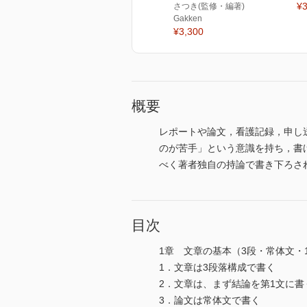
¥3
さつき(監修・編著)
Gakken
¥3,300
概要
レポートや論文，看護記録，申し
のが苦手」という意識を持ち，書
べく著者独自の持論で書き下ろさ
目次
1章 文章の基本（3段・常体文・
1．文章は3段落構成で書く
2．文章は、まず結論を第1文に書
3．論文は常体文で書く