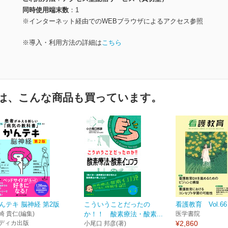
同時使用端末数
1
※インターネット経由でのWEBブラウザによるアクセス参照
※導入・利用方法の詳細は
こちら
は、こんな商品も買っています。
んテキ 脳神経 第2版
こういうことだったの
看護教育 Vol.66 
崎 貴仁(編集)
か！！ 酸素療法・酸素...
医学書院
ディカ出版
¥2,860
小尾口 邦彦(著)