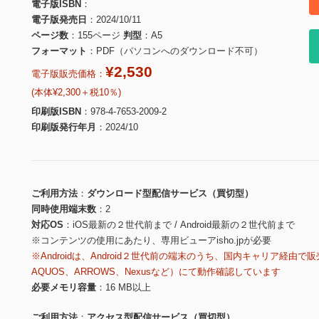
電子版ISBN
電子版発売日
2024/10/11
ページ数
155ページ
判型
A5
フォーマット
PDF（パソコンへのダウンロード不可）
¥2,530
電子版販売価格：
(本体¥2,300＋税10％)
印刷版ISBN
978-4-7653-2009-2
印刷版発行年月
2024/10
ご利用方法
ダウンロード型配信サービス（買切型）
同時使用端末数
2
対応OS
iOS最新の２世代前まで / Android最新の２世代前まで
※コンテンツの使用にあたり、専用ビューアisho.jpが必要
※Androidは、Android２世代前の端末のうち、国内キャリア経由で販
AQUOS、ARROWS、Nexusなど）にて動作確認しています
必要メモリ容量
16 MB以上
ご利用方法
アクセス型配信サービス（買切型）