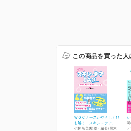
この商品を買った人
ＷＯＣナースがやさしくひ
か
も解く スキン－テア、...
岡
メ
小林 智美(監修・編著) 黒木