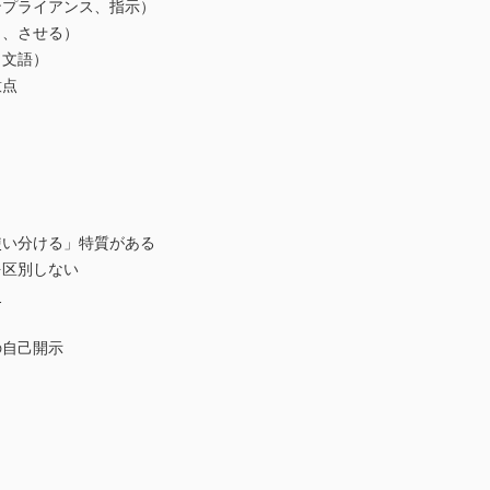
ンプライアンス、指示）
う、させる）
、文語）
意点
使い分ける」特質がある
を区別しない
史
の自己開示