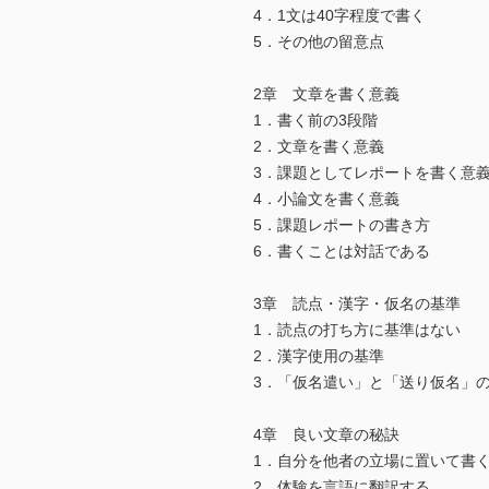
4．1文は40字程度で書く
5．その他の留意点
2章 文章を書く意義
1．書く前の3段階
2．文章を書く意義
3．課題としてレポートを書く意
4．小論文を書く意義
5．課題レポートの書き方
6．書くことは対話である
3章 読点・漢字・仮名の基準
1．読点の打ち方に基準はない
2．漢字使用の基準
3．「仮名遣い」と「送り仮名」
4章 良い文章の秘訣
1．自分を他者の立場に置いて書
2．体験を言語に翻訳する