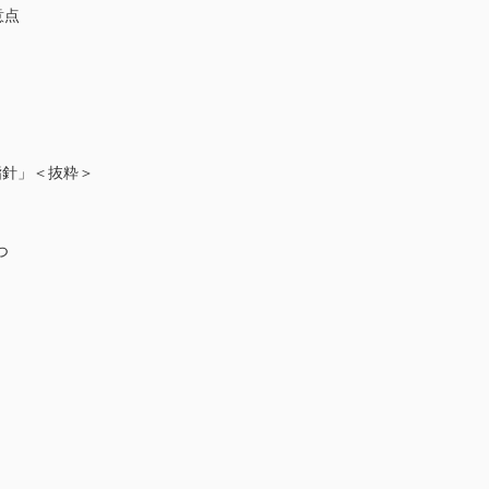
意点
指針」＜抜粋＞
つ