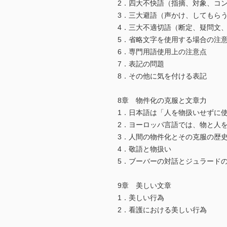
2．四大不快語（指摘、対象、コ
3．三大避語（声かけ、してもら
4．三大不適切語（断定、疑問文
5．省略文字を使用する場合の注
6．専門用語使用上の注意点
7．表記の問題
8．その他に気を付ける表記
8章 物件化の克服と文章力
1．日本語は「人を物扱いせずに
2．ヨーロッパ言語では、物と人
3．人間の物件化とその克服の歴
4．敬語と物扱い
5．ブーバーの対話とジュラード
9章 美しい文章
1．美しい行為
2．看護における美しい行為