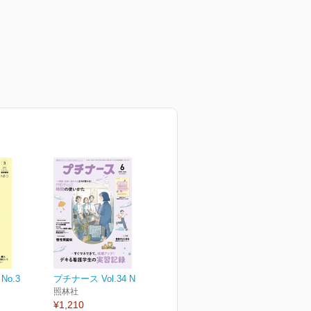
No.3
プチナース Vol.34 No.7
照林社
¥1,210