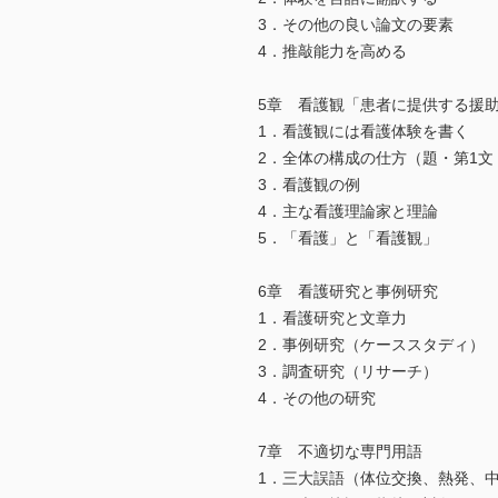
3．その他の良い論文の要素
4．推敲能力を高める
5章 看護観「患者に提供する援
1．看護観には看護体験を書く
2．全体の構成の仕方（題・第1
3．看護観の例
4．主な看護理論家と理論
5．「看護」と「看護観」
6章 看護研究と事例研究
1．看護研究と文章力
2．事例研究（ケーススタディ）
3．調査研究（リサーチ）
4．その他の研究
7章 不適切な専門用語
1．三大誤語（体位交換、熱発、