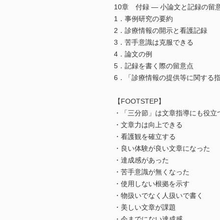
10章 付録 ― 小論文と記録の留
1．事例研究の要約
2．診療情報の開示と看護記録
3．苦手意識は克服できる
4．論文の例
5．記録を書く際の留意点
6．「診療情報の提供等に関する
【FOOTSTEP】
・「三分節」は文章指導にも役立
・文章力は向上できる
・看護観を確立する
・良い体験が良い文章になった
・達成感があった
・苦手意識が無くなった
・使用しない根拠を示す
・物扱いでなく人扱いで書く
・美しい文章が課題
・今までにない達成感