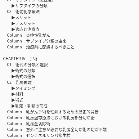
▶サブタイプの分類
03 術前化学療法
▶メリット
▶デメリット
▶適応と注意点
Column 炎症性乳がん
Column サブタイプ分類の由来
Column 治療前に配慮するべきこと
CHAPTER IV 手術
01 術式の分類と選択
▶術式の分類
▶術式の選択
02 乳房再建
▶タイミング
▶材料
▶術式
▶乳頭・乳輪の形成
Column 乳がん手術を理解するための歴史的背景
Column 乳房温存療法における乳房部分切除術
Column 乳房全切除術
Column 意外に注意が必要な乳房全切除術の切除断端
Column センチネルリンパ節生検