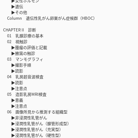
▶女性ホルモン
▶遺伝
▶その他
Column 遺伝性乳がん卵巣がん症候群（HBOC）
CHAPTER II 診断
01 乳腺診療の基本
02 視触診
▶腫瘤の評価と記載
▶腋窩の触診
03 マンモグラフィ
▶撮影手順
▶読影
04 乳房超音波検査
▶読影
▶注意点
05 造影乳房MRI検査
▶意義
▶注意点
06 画像所見から推測する組織型
▶非浸潤性乳管がん
▶浸潤性乳管がん（腺管形成型）
▶浸潤性乳管がん（充実型）
▶浸潤性乳管がん（硬性型）