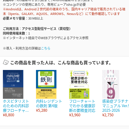
※コンテンツの使用にあたり、専用ビューアisho.jpが必要
※Androidは、Android２世代前の端末のうち、国内キャリア経由で販売されている端
末（Xperia、GALAXY、AQUOS、ARROWS、Nexusなど）にて動作確認しています
必要メモリ容量
30 MB以上
ご利用方法
アクセス型配信サービス（買切型）
同時使用端末数
1
※インターネット経由でのWEBブラウザによるアクセス参照
※導入・利用方法の詳細は
こちら
この商品を買った人は、こんな商品も買っています。
ホスピタリスト
内科レジデント
フローチャート
感染症プラチナ
のための内科診
の鉄則 第4版
でわかる健康診
マニュアル Ver.
療フローチャ...
¥5,280
断の要精査対応
2025-2026
¥8,800
¥3,960
¥2,750