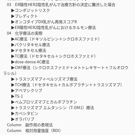
03 ER陽性HER2陰性乳がんで治療方針の決定に難渋した場合
▶コンポジットリスク
▶プレディクト
▶オンコタイプDX乳がん再発スコアR
▶ER陽性HER2陰性乳がんにおけるホルモン療法
04 化学療法の実際
▶AC療法（ドキソルビシン＋シクロホスファミド）
▶パクリタキセル療法
▶ドセタキセル療法
▶TC療法（ドセタキセル＋シクロホスファミド）
▶dose-dense AC療法
▶CMF療法（シクロホスファミド＋メトトレキサート＋フルオロウ
ラシル）
▶トラスツズマブ＋ペルツズマブ療法
▶TCH療法（ドセタキセル＋カルボプラチン＋トラスツズマブ）
▶アベマシクリブ
▶TS-1
▶ペムブロリズマブとカルボプラチン
▶トラスツズマブ エムタンシン（T-DM1）療法
▶カペシタビン
▶オラパリブ
Column 副作用の表現法
Column 相対用量強度（RDI）