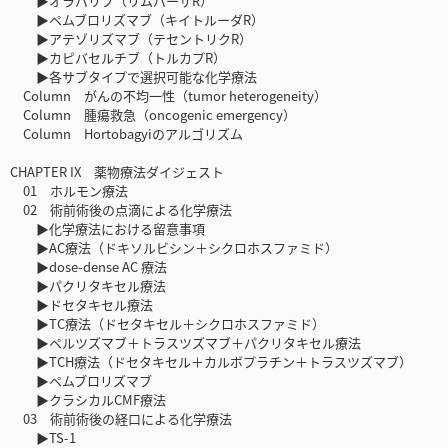
▶オラパリブ（リムパーザR）
▶ペムブロリズマブ（キイトルーダR）
▶アテゾリズマブ（テセントリクR）
▶カピバセルチブ（トルカプR）
▶各サブタイプで選択可能な化学療法
Column がんの不均一性（tumor heterogeneity）
Column 腫瘍救急（oncogenic emergency）
Column Hortobagyiのアルゴリズム
CHAPTER IX 薬物療法ダイジェスト
01 ホルモン療法
02 術前術後の点滴による化学療法
▶化学療法における留意事項
▶AC療法（ドキソルビシン＋シクロホスファミド）
▶dose-dense AC 療法
▶パクリタキセル療法
▶ドセタキセル療法
▶TC療法（ドセタキセル＋シクロホスファミド）
▶ペルツズマブ＋トラスツズマブ＋パクリタキセル療法
▶TCH療法（ドセタキセル＋カルボプラチン＋トラスツズマブ）
▶ペムブロリズマブ
▶クラシカルCMF療法
03 術前術後の経口による化学療法
▶TS-1