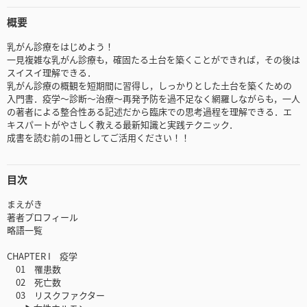
概要
乳がん診療をはじめよう！
一見複雑な乳がん診療も，確固たる土台を築くことができれば，その後は
スイスイ理解できる．
乳がん診療の概観を短期間に習得し，しっかりとした土台を築くための
入門書．疫学～診断～治療～再発予防を過不足なく網羅しながらも，一人
の著者による整合性ある記述だから臨床での思考過程を理解できる．エ
キスパートがやさしく教える最新知識と実践テクニック．
成書を読む前の1冊としてご活用ください！！
目次
まえがき
著者プロフィール
略語一覧
CHAPTER I 疫学
01 罹患数
02 死亡数
03 リスクファクター