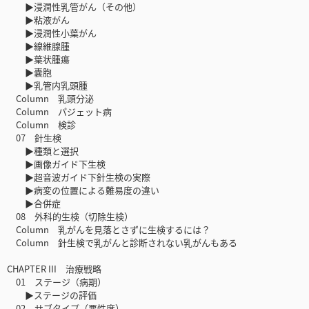
▶浸潤性乳管がん（その他）
▶粘液がん
▶浸潤性小葉がん
▶線維腺腫
▶葉状腫瘍
▶嚢胞
▶乳管内乳頭腫
Column 乳頭分泌
Column パジェット病
Column 検診
07 針生検
▶種類と選択
▶画像ガイド下生検
▶超音波ガイド下針生検の実際
▶病変の位置による難易度の違い
▶合併症
08 外科的生検（切除生検）
Column 乳がんを見落とさずに生検するには？
Column 針生検で乳がんと診断されない乳がんもある
CHAPTER III 治療戦略
01 ステージ（病期）
▶ステージの評価
02 サブタイプ（悪性度）