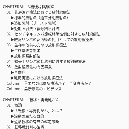
CHAPTER VII 術後放射線療法
01 乳房温存療法における放射線療法
▶標準的照射法（通常分割照射法）
▶追加照射（ブースト照射）
▶短期照射法（寡分割照射法）
02 センチネルリンパ節転移陽性例に対する放射線療法
▶腋窩リンパ節郭清術の代用としての放射線療法
03 生存率改善のための放射線療法
▶生存率改善効果
▶放射線照射部位
04 鎖骨上リンパ節転移例に対する放射線療法
05 放射線療法の有害事象
▶合併症
▶乳房再建における放射線療法
Column 重要なのは局所療法か？ 全身療法か？
Column 局所療法のエビデンス
CHAPTER VIII 転移・再発乳がん
01 概論
▶「転移・再発乳がん」とは？
▶治療の主たる目的
▶遠隔転移の有無の確定診断
02 転移臓器別の治療