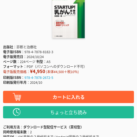
出版社
診断と治療社
電子版ISBN
978-4-7878-8182-3
電子版発売日
2024/10/24
ページ数
224ページ
判型
A5
フォーマット
PDF（パソコンへのダウンロード不可）
¥4,950
電子版販売価格：
(本体¥4,500＋税10％)
印刷版ISBN
978-4-7878-2672-5
印刷版発行年月
2024/10
カートに入れる
ちょっと立ち読み
ご利用方法
ダウンロード型配信サービス（買切型）
同時使用端末数
2
対応OS
iOS最新の２世代前まで / Android最新の２世代前まで