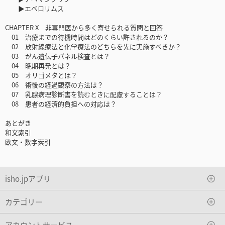
▶エベロリムス
CHAPTER X 非専門医から多く寄せられる質問と回答
01 治療までの待機時間はどのくらい許されるのか？
02 放射線療法と化学療法のどちらを先に実施すべきか？
03 がん遺伝子パネル検査とは？
04 晩期再発とは？
05 オリゴメタとは？
06 術後の経過観察の方法は？
07 乳腺病理診断書を読むときに配慮することは？
08 患者の経済的負担への対応は？
あとがき
和文索引
欧文・数字索引
isho.jpアプリ
カテゴリー
アカウントサービス