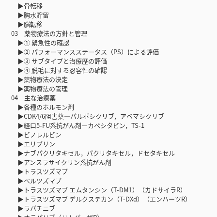
▶骨転移
▶胸水貯留
▶脳転移
03 薬物療法の方針と管理
▶① 緊急性の確認
▶② パフォーマンスステータス（PS）による評価
▶③ サブタイプと治療歴の評価
▶④ 脱毛に対する忍容性の確認
▶薬物療法の決定
▶薬物療法の管理
04 主な治療薬
▶各種のホルモン剤
▶CDK4/6阻害薬―パルボシクリブ，アベマシクリブ
▶経口5-FU系抗がん剤―カペシタビン，TS-1
▶ビノレルビン
▶エリブリン
▶ナブパクリタキセル，パクリタキセル，ドセタキセル
▶アンスラサイクリン系抗がん剤
▶トラスツズマブ
▶ペルツズマブ
▶トラスツズマブ エムタンシン（T-DM1）（カドサイラR）
▶トラスツズマブ デルクステカン（T-DXd）（エンハーツR）
▶ラパチニブ