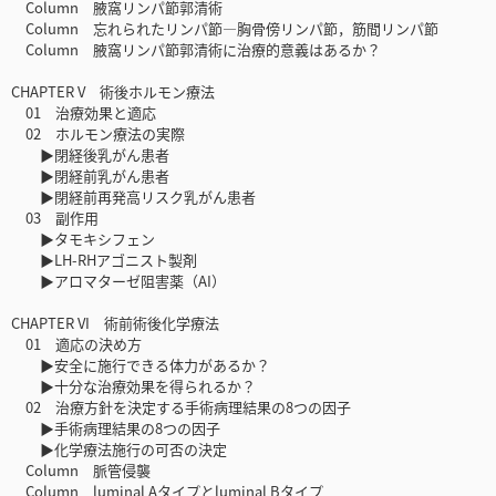
Column 腋窩リンパ節郭清術
Column 忘れられたリンパ節―胸骨傍リンパ節，筋間リンパ節
Column 腋窩リンパ節郭清術に治療的意義はあるか？
CHAPTER V 術後ホルモン療法
01 治療効果と適応
02 ホルモン療法の実際
▶閉経後乳がん患者
▶閉経前乳がん患者
▶閉経前再発高リスク乳がん患者
03 副作用
▶タモキシフェン
▶LH-RHアゴニスト製剤
▶アロマターゼ阻害薬（AI）
CHAPTER VI 術前術後化学療法
01 適応の決め方
▶安全に施行できる体力があるか？
▶十分な治療効果を得られるか？
02 治療方針を決定する手術病理結果の8つの因子
▶手術病理結果の8つの因子
▶化学療法施行の可否の決定
Column 脈管侵襲
Column luminal Aタイプとluminal Bタイプ