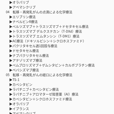
▶オラパリブ
▶アベマシクリブ
04 転移・再発乳がんの点滴による化学療法
▶エリブリン療法
▶ナベルビンR療法
▶ペルツズマブ＋トラスツズマブ＋ドセタキセル療法
▶トラスツズマブ デルクステカン（T-DXd）療法
▶トラスツズマブ エムタンシン（T-DM1）療法
▶AC療法（ドキソルビシン＋シクロホスファミド）
▶パクリタキセル週1回投与療法
▶ドセタキセル療法
▶ナブパクリタキセル療法
▶アテゾリズマブ療法
▶ペムブロリズマブ＋ゲムシタビン＋カルボプラチン療法
▶ベバシズマブ療法
05 転移・再発乳がんの経口による化学療法
▶TS-1
▶カペシタビン
▶ラパチニブ＋カペシタビン療法
▶ラパチニブ＋アロマターゼ阻害薬（AI）療法
▶カペシタビン＋シクロホスファミド療法
▶オラパリブ
▶イブランス
▶アベマシクリブ