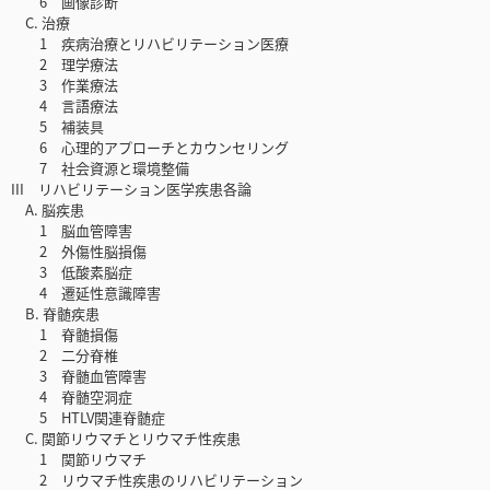
6 画像診断
C. 治療
1 疾病治療とリハビリテーション医療
2 理学療法
3 作業療法
4 言語療法
5 補装具
6 心理的アプローチとカウンセリング
7 社会資源と環境整備
III リハビリテーション医学疾患各論
A. 脳疾患
1 脳血管障害
2 外傷性脳損傷
3 低酸素脳症
4 遷延性意識障害
B. 脊髄疾患
1 脊髄損傷
2 二分脊椎
3 脊髄血管障害
4 脊髄空洞症
5 HTLV関連脊髄症
C. 関節リウマチとリウマチ性疾患
1 関節リウマチ
2 リウマチ性疾患のリハビリテーション