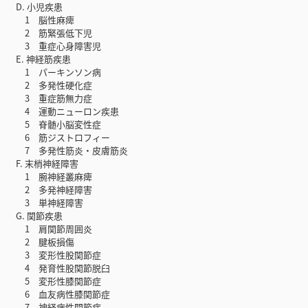
D. 小児疾患
1 脳性麻痺
2 筋緊張低下児
3 重症心身障害児
E. 神経筋疾患
1 パーキンソン病
2 多発性硬化症
3 重症筋無力症
4 運動ニューロン疾患
5 脊髄小脳変性症
6 筋ジストロフィー
7 多発性筋炎・皮膚筋炎
F. 末梢神経障害
1 腕神経叢麻痺
2 多発神経障害
3 単神経障害
G. 関節疾患
1 肩関節周囲炎
2 腱板損傷
3 変形性股関節症
4 発育性股関節脱臼
5 変形性膝関節症
6 血友病性膝関節症
7 神経病性関節症