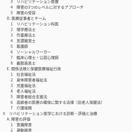
3 リハビリテーション医療
4 障害の3つのレベルに対するアプローチ
5 障害の受容
D. 医療従事者とチーム
1 リハビリテーション科医
2 理学療法士
3 作業療法士
4 言語聴覚士
5 看護師
6 ソーシャルワーカー
7 臨床心理士・公認心理師
8 義肢装具士
E. 関係法規と保健医療福祉行政
1 社会福祉法
2 身体障害者福祉法
3 児童福祉法
4 老人福祉法
5 障害者総合支援法
6 高齢者の医療の確保に関する法律（旧老人保健法）
7 介護保険
II リハビリテーション医学における診断・評価と治療
A. 障害の評価
1 意識障害
2 運動障害