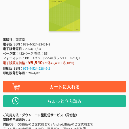
出版社
南江堂
電子版ISBN
978-4-524-23431-8
電子版発売日
2024/11/04
ページ数
432ページ
判型
B5
フォーマット
PDF（パソコンへのダウンロード不可）
¥5,940
電子版販売価格：
(本体¥5,400＋税10％)
印刷版ISBN
978-4-524-22849-2
印刷版発行年月
2024/02
カートに入れる
ちょっと立ち読み
ご利用方法
ダウンロード型配信サービス（買切型）
同時使用端末数
3
対応OS
iOS最新の２世代前まで / Android最新の２世代前まで
※コンテンツの使用にあたり、専用ビューアisho.jpが必要