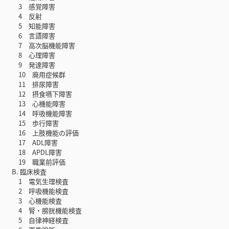
3 感覚障害
4 反射
5 知能障害
6 言語障害
7 高次脳機能障害
8 心理障害
9 発達障害
10 廃用症候群
11 排尿障害
12 摂食嚥下障害
13 心機能障害
14 呼吸機能障害
15 歩行障害
16 上肢機能の評価
17 ADL障害
18 APDL障害
19 職業前評価
B. 臨床検査
1 電気生理検査
2 呼吸機能検査
3 心機能検査
4 腎・膀胱機能検査
5 自律神経検査