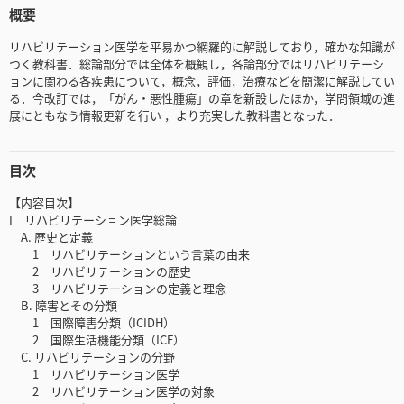
概要
リハビリテーション医学を平易かつ網羅的に解説しており，確かな知識が
つく教科書．総論部分では全体を概観し，各論部分ではリハビリテーシ
ョンに関わる各疾患について，概念，評価，治療などを簡潔に解説してい
る．今改訂では，「がん・悪性腫瘍」の章を新設したほか，学問領域の進
展にともなう情報更新を行い ，より充実した教科書となった．
目次
【内容目次】
I リハビリテーション医学総論
A. 歴史と定義
1 リハビリテーションという言葉の由来
2 リハビリテーションの歴史
3 リハビリテーションの定義と理念
B. 障害とその分類
1 国際障害分類（ICIDH）
2 国際生活機能分類（ICF）
C. リハビリテーションの分野
1 リハビリテーション医学
2 リハビリテーション医学の対象