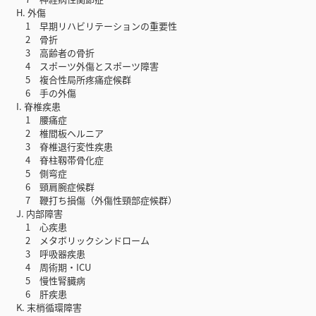
H. 外傷
1 早期リハビリテーションの重要性
2 骨折
3 高齢者の骨折
4 スポーツ外傷とスポーツ障害
5 複合性局所疼痛症候群
6 手の外傷
I. 脊椎疾患
1 腰痛症
2 椎間板ヘルニア
3 脊椎退行変性疾患
4 脊柱靱帯骨化症
5 側弯症
6 頸肩腕症候群
7 鞭打ち損傷（外傷性頸部症候群）
J. 内部障害
1 心疾患
2 メタボリックシンドローム
3 呼吸器疾患
4 周術期・ICU
5 慢性腎臓病
6 肝疾患
K. 末梢循環障害