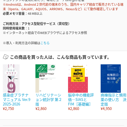
※Androidは、Android２世代前の端末のうち、国内キャリア経由で販売されている端
末（Xperia、GALAXY、AQUOS、ARROWS、Nexusなど）にて動作確認しています
必要メモリ容量
48 MB以上
ご利用方法
アクセス型配信サービス（買切型）
同時使用端末数
1
※インターネット経由でのWEBブラウザによるアクセス参照
※導入・利用方法の詳細は
こちら
この商品を買った人は、こんな商品も買っています。
感染症プラチナ
リハビリテーシ
脳卒中の機能評
病棟指示と頻用
マニュアル Ver.9
ョン統計学 第２
価―SIASと
薬の使い方 決
2025-2026
版
FIM［基礎編］
定版
¥2,750
¥2,860
¥2,860
¥4,950