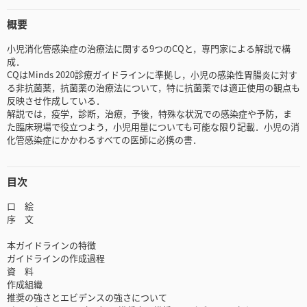
概要
小児消化管感染症の治療法に関する9つのCQと，専門家による解説で構
成．
CQはMinds 2020診療ガイドラインに準拠し，小児の感染性胃腸炎に対す
る非抗菌薬，抗菌薬の治療法について，特に抗菌薬では適正使用の観点も
反映させ作成している．
解説では，疫学，診断，治療，予後，特殊な状況での感染症や予防，ま
た臨床現場で役立つよう，小児用量についても可能な限り記載．小児の消
化管感染症にかかわるすべての医師に必携の書．
目次
口 絵
序 文
本ガイドラインの特徴
ガイドラインの作成過程
資 料
作成組織
推奨の強さとエビデンスの強さについて