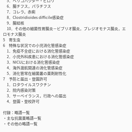
5．ヘリコバクター・ピロリ
6．腸チフス，パラチフス
7．コレラ，赤痢
8．Clostridioides difficile感染症
9．腸結核
10．その他の細菌性胃腸炎－ビブリオ腸炎，プレジオモナス腸炎，エ
ロモナス腸炎
5 寄生虫
6 特殊な状況での小児消化管感染症
1．免疫不全症における消化管感染症
2．小児外科疾患における消化管感染症
3．NICUにおける消化管感染症
4．海外渡航関連の消化管感染症
5．消化管常在細菌叢の薬剤耐性化
7 予防と届出・登園許可
1．ロタウイルスワクチン
2．院内感染対策
3．サーベイランス，行政への届出
4．登園・登校許可
付録：略語一覧
・主な抗菌薬略語一覧
・その他の略語一覧