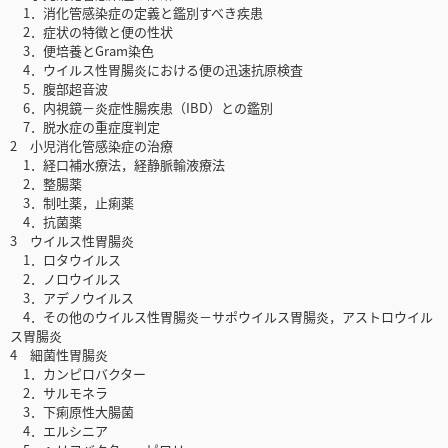
1．消化管感染症の定義と鑑別すべき疾患
2．症状の特徴と便の性状
3．便培養とGram染色
4．ウイルス性胃腸炎における便の迅速抗原検査
5．腹部超音波
6．内視鏡－炎症性腸疾患（IBD）との鑑別
7．脱水症の重症度判定
2 小児消化管感染症の治療
1．経口補水療法，経静脈輸液療法
2．整腸薬
3．制吐薬，止痢薬
4．抗菌薬
3 ウイルス性胃腸炎
1．ロタウイルス
2．ノロウイルス
3．アデノウイルス
4．その他のウイルス性胃腸炎－サポウイルス胃腸炎，アストロウイル
ス胃腸炎
4 細菌性胃腸炎
1．カンピロバクター
2．サルモネラ
3．下痢原性大腸菌
4．エルシニア