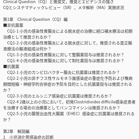
Clinical Question（CQ）と推奨文，推奨とエビデンスの強さ
CQとシステマティックレビュー（SR），メタ解析（MA）実施状況
第1章 Clinical Question（CQ）編
■非抗菌薬
CQ1-1 小児の感染性胃腸炎による脱水症の治療に経口補水療法は初期
治療として推奨されるか？
CQ1-2 小児の感染性胃腸炎による脱水症に対して，推奨される是正輸
液療法の輸液組成は何か？
CQ1-3 小児の感染性胃腸炎に対して整腸薬投与は推奨されるか？
CQ1-4 小児の感染性胃腸炎に対して制吐薬投与は推奨されるか？
■抗菌薬
CQ2-1 小児のカンピロバクター腸炎に抗菌薬は推奨されるか？
CQ2-2 小児の非チフス性サルモネラ属感染症の重症化予防および罹病
期間短縮・神経学的合併症の予防を目的とした抗菌薬投与は推奨される
か？
CQ2-3 小児のエルシニア感染症に抗菌薬は推奨されるか？
CQ2-4 2歳以上の小児において，初発Clostridioides difficile感染症患者
を治療する場合の治療薬としてバンコマイシンは推奨されるか？
CQ2-5 小児の腸管出血性大腸菌（EHEC）感染症に抗菌薬は推奨される
か？
第2章 解説編
1 小児消化管感染症の診断