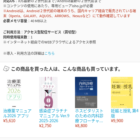
対応OS
iOS最新の２世代前まで / Android最新の２世代前まで
※コンテンツの使用にあたり、専用ビューアisho.jpが必要
※Androidは、Android２世代前の端末のうち、国内キャリア経由で販売されている端
末（Xperia、GALAXY、AQUOS、ARROWS、Nexusなど）にて動作確認しています
必要メモリ容量
40 MB以上
ご利用方法
アクセス型配信サービス（買切型）
同時使用端末数
1
※インターネット経由でのWEBブラウザによるアクセス参照
※導入・利用方法の詳細は
こちら
この商品を買った人は、こんな商品も買っています。
治療薬マニュア
感染症プラチナ
ホスピタリスト
妊娠と授乳 第4
ル2026 アプリ
マニュアル Ver.9
のための内科診
版
¥5,610
2025-2026
療フローチャ...
¥9,900
¥2,750
¥8,800