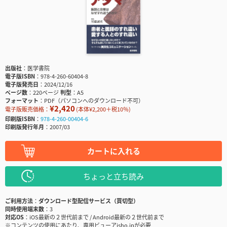
出版社
医学書院
電子版ISBN
978-4-260-60404-8
電子版発売日
2024/12/16
ページ数
220ページ
判型
A5
フォーマット
PDF（パソコンへのダウンロード不可）
¥2,420
電子版販売価格：
(本体¥2,200＋税10％)
印刷版ISBN
978-4-260-00404-6
印刷版発行年月
2007/03
カートに入れる
ちょっと立ち読み
ご利用方法
ダウンロード型配信サービス（買切型）
同時使用端末数
3
対応OS
iOS最新の２世代前まで / Android最新の２世代前まで
※コンテンツの使用にあたり、専用ビューアisho.jpが必要