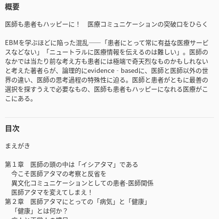
概要
医師も患者もハッピーに！ 医療コミュニケーションの突破口をひらく
EBMを学ぶほどに陥った混乱――「患者にとって常に有益な医療サービ
スなどない」「ニュートラルに医療情報を伝えるのは難しい」。医師の
なかでは当たり前な考え方も患者には極端で奇天烈なものかもしれない
と考えた著者らが、論理的にevidence‐basedに、医師と医師以外の世
界の違い、医師の思考過程の特殊性に迫る。医師と患者がともに最善の
選択を探すうえで必要なもの、医師も患者もハッピーになれる医療がこ
こにある。
目次
まえがき
第１章 医師の頭の中は「イシアタマ」である
今こそ医師アタマの考察と反省を
異文化コミュニケーションとしての患者-医師関係
医師アタマを変えてしまえ！
第２章 医師アタマにとっての「病気」と「健康」
「健康」とは何か？