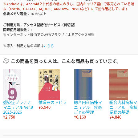
※Androidは、Android２世代前の端末のうち、国内キャリア経由で販売されている端
末（Xperia、GALAXY、AQUOS、ARROWS、Nexusなど）にて動作確認しています
必要メモリ容量
16 MB以上
ご利用方法
アクセス型配信サービス（買切型）
同時使用端末数
1
※インターネット経由でのWEBブラウザによるアクセス参照
※導入・利用方法の詳細は
こちら
この商品を買った人は、こんな商品も買っています。
感染症プラチナ
循環器のトビラ
総合内科病棟マ
総合内科病棟マ
マニュアル Ver.9
¥5,940
ニュアル 疾患
ニュアル 病棟
2025-2026
ごとの管理
業務の基礎
¥2,750
¥6,160
¥4,840