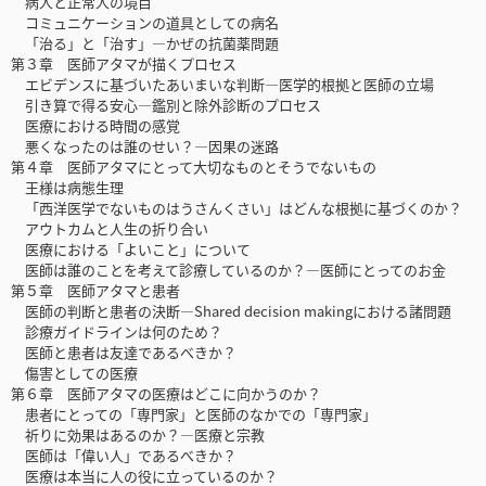
病人と正常人の境目
コミュニケーションの道具としての病名
「治る」と「治す」―かぜの抗菌薬問題
第３章 医師アタマが描くプロセス
エビデンスに基づいたあいまいな判断―医学的根拠と医師の立場
引き算で得る安心―鑑別と除外診断のプロセス
医療における時間の感覚
悪くなったのは誰のせい？―因果の迷路
第４章 医師アタマにとって大切なものとそうでないもの
王様は病態生理
「西洋医学でないものはうさんくさい」はどんな根拠に基づくのか？
アウトカムと人生の折り合い
医療における「よいこと」について
医師は誰のことを考えて診療しているのか？―医師にとってのお金
第５章 医師アタマと患者
医師の判断と患者の決断―Shared decision makingにおける諸問題
診療ガイドラインは何のため？
医師と患者は友達であるべきか？
傷害としての医療
第６章 医師アタマの医療はどこに向かうのか？
患者にとっての「専門家」と医師のなかでの「専門家」
祈りに効果はあるのか？―医療と宗教
医師は「偉い人」であるべきか？
医療は本当に人の役に立っているのか？