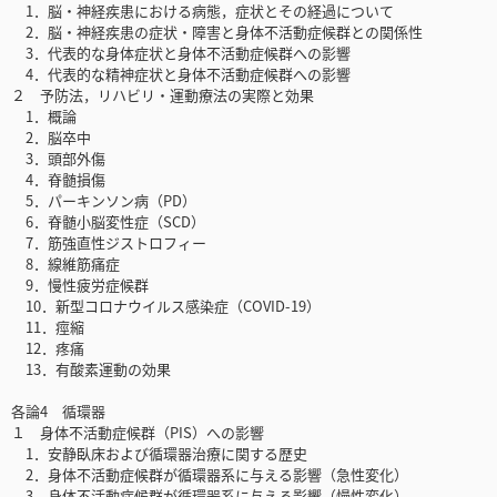
1．脳・神経疾患における病態，症状とその経過について
2．脳・神経疾患の症状・障害と身体不活動症候群との関係性
3．代表的な身体症状と身体不活動症候群への影響
4．代表的な精神症状と身体不活動症候群への影響
２ 予防法，リハビリ・運動療法の実際と効果
1．概論
2．脳卒中
3．頭部外傷
4．脊髄損傷
5．パーキンソン病（PD）
6．脊髄小脳変性症（SCD）
7．筋強直性ジストロフィー
8．線維筋痛症
9．慢性疲労症候群
10．新型コロナウイルス感染症（COVID-19）
11．痙縮
12．疼痛
13．有酸素運動の効果
各論4 循環器
１ 身体不活動症候群（PIS）への影響
1．安静臥床および循環器治療に関する歴史
2．身体不活動症候群が循環器系に与える影響（急性変化）
3．身体不活動症候群が循環器系に与える影響（慢性変化）