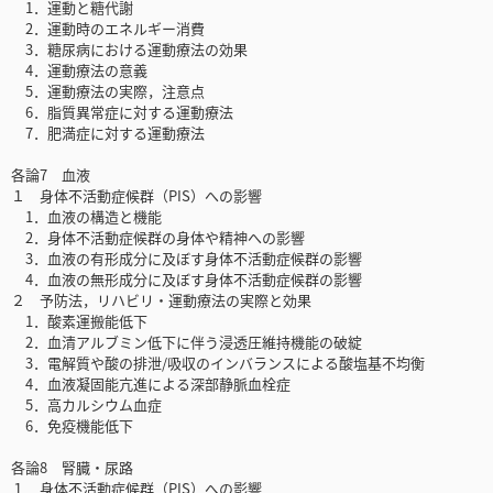
1．運動と糖代謝
2．運動時のエネルギー消費
3．糖尿病における運動療法の効果
4．運動療法の意義
5．運動療法の実際，注意点
6．脂質異常症に対する運動療法
7．肥満症に対する運動療法
各論7 血液
１ 身体不活動症候群（PIS）への影響
1．血液の構造と機能
2．身体不活動症候群の身体や精神への影響
3．血液の有形成分に及ぼす身体不活動症候群の影響
4．血液の無形成分に及ぼす身体不活動症候群の影響
２ 予防法，リハビリ・運動療法の実際と効果
1．酸素運搬能低下
2．血清アルブミン低下に伴う浸透圧維持機能の破綻
3．電解質や酸の排泄/吸収のインバランスによる酸塩基不均衡
4．血液凝固能亢進による深部静脈血栓症
5．高カルシウム血症
6．免疫機能低下
各論8 腎臓・尿路
１ 身体不活動症候群（PIS）への影響