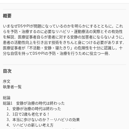
概要
いまなぜDSやPIが問題になっているのかを明らかにするとともに，これ
らを予防・治療するのに必要なリハビリ・運動療法の実際とその有効性
を解説．医療従事者自らが患者に対する安静の加害者にならないように，
患者の活動性向上を引き出す技術をきちんと身につける必要があります．
医療従事者が「不活動・安静・寝たきり」の危険性を十分に認識し，十
分な自信を持ってDSやPIの予防・治療を行うために役立つ一冊．
目次
序文
執筆者一覧
総論
総論1 安静が治療の時代は終わった
1．安静が治療の時代は終わった
2．1日で2歳も老化する！
3．本当に歩けないのか？—リハビリの効果
4．リハビリの新しい考え方