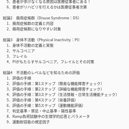
5．患者が歩けなくなる原因は医療従事者にある！
6．患者がリハビリを行えるかは医療従事者次第
総論2 廃用症候群（Disuse Syndrome：DS）
1．廃用症候群の定義と内容
2．廃用症候群になりやすい対象
総論3 身体不活動（Physical Inactivity：PI）
1．身体不活動の定義と実態
2．サルコペニア
3．フレイル
4．PIがもたらすサルコペニア，フレイルとその対策
総論4 不活動のレベルなどを知るための評価
1．評価の手順
2．評価の手順：第1ステップ（簡易な機能障害チェック）
3．評価の手順：第2ステップ（詳細な機能障害チェック）
4．評価の手順：第3ステップ（生活情報・日常生活機能チェック）
5．評価の手順：第4ステップ（栄養評価）
6．評価の手順：第5ステップ（運動機能評価）
7．判定基準・禁忌・中止基準・陽性基準
8．Ramp負荷試験中の生理学的応答とパラメータ
9．運動耐容能の規定因子