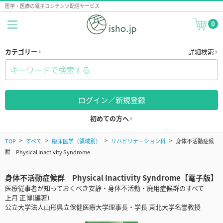
医学・医療の電子コンテンツ配信サービス
0
カテゴリー
詳細検索
ログイン／新規登録
初めての方へ
TOP
すべて
臨床医学（領域別）
リハビリテーション科
身体不活動症候
群 Physical Inactivity Syndrome
身体不活動症候群 Physical Inactivity Syndrome【電子版】
医療従事者が知っておくべき安静・身体不活動・廃用症候群のすべて
上月 正博(編著)
公立大学法人山形県立保健医療大学理事長・学長 東北大学名誉教授