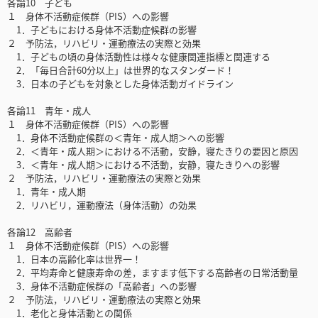
各論10 子ども
１ 身体不活動症候群（PIS）への影響
1．子どもにおける身体不活動症候群の影響
２ 予防法，リハビリ・運動療法の実際と効果
1．子どもの頃の身体活動性は様々な健康関連指標と関連する
2．「毎日合計60分以上」は世界的なスタンダード！
3．日本の子どもを対象とした身体活動ガイドライン
各論11 青年・成人
１ 身体不活動症候群（PIS）への影響
1．身体不活動症候群の＜青年・成人期＞への影響
2．＜青年・成人期＞における不活動，安静，寝たきりの要因と原因
3．＜青年・成人期＞における不活動，安静，寝たきりへの影響
２ 予防法，リハビリ・運動療法の実際と効果
1．青年・成人期
2．リハビリ，運動療法（身体活動）の効果
各論12 高齢者
１ 身体不活動症候群（PIS）への影響
1．日本の高齢化率は世界一！
2．平均寿命と健康寿命の差，ますます低下する高齢者の日常活動量
3．身体不活動症候群の「高齢者」への影響
２ 予防法，リハビリ・運動療法の実際と効果
1．老化と身体活動との関係