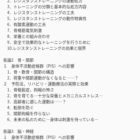
2．レジスタンストレーニングの運動処方
3．トレーニングの分類と基本的な処方内容
4．レジスタンストレーニングの工夫
5．レジスタンストレーニングの動作特異性
6．有酸素運動の工夫
7．骨格筋電気刺激
8．栄養との組み合わせ
9．安全で効果的なトレーニングを行うために
10.レジスタンストレーニングの効果と限界
各論2 骨・関節
１ 身体不活動症候群（PIS）への影響
1．骨・軟骨・関節の構造
2．荷重や関節運動がなくなると……？
２ 予防法，リハビリ・運動療法の実際と効果
1．骨粗鬆症，拘縮の怖さ
2．骨を育てる―十分な栄養とメカニカルストレス―
3．高齢者に適した運動は……？
4．転倒を防ぐ
5．関節拘縮を作らない
6．未来の私のために―身体は刺激を待っている―
各論3 脳・神経
１ 身体不活動症候群（PIS）への影響