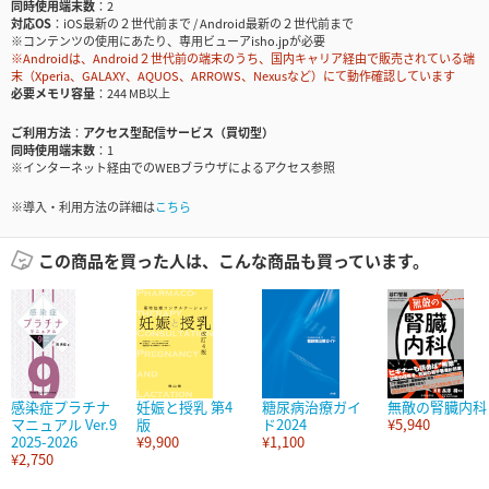
同時使用端末数
2
対応OS
iOS最新の２世代前まで / Android最新の２世代前まで
※コンテンツの使用にあたり、専用ビューアisho.jpが必要
※Androidは、Android２世代前の端末のうち、国内キャリア経由で販売されている端
末（Xperia、GALAXY、AQUOS、ARROWS、Nexusなど）にて動作確認しています
必要メモリ容量
244 MB以上
ご利用方法
アクセス型配信サービス（買切型）
同時使用端末数
1
※インターネット経由でのWEBブラウザによるアクセス参照
※導入・利用方法の詳細は
こちら
この商品を買った人は、こんな商品も買っています。
感染症プラチナ
妊娠と授乳 第4
糖尿病治療ガイ
無敵の腎臓内科
マニュアル Ver.9
版
ド2024
¥5,940
2025-2026
¥9,900
¥1,100
¥2,750