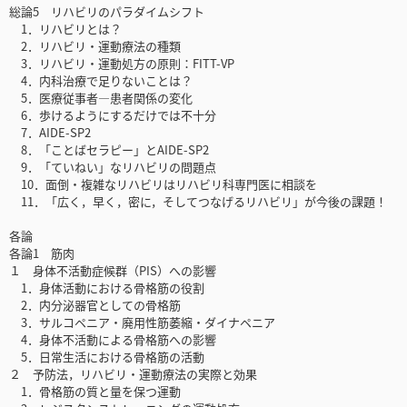
総論5 リハビリのパラダイムシフト
1．リハビリとは？
2．リハビリ・運動療法の種類
3．リハビリ・運動処方の原則：FITT-VP
4．内科治療で足りないことは？
5．医療従事者―患者関係の変化
6．歩けるようにするだけでは不十分
7．AIDE-SP2
8．「ことばセラピー」とAIDE-SP2
9．「ていねい」なリハビリの問題点
10．面倒・複雑なリハビリはリハビリ科専門医に相談を
11．「広く，早く，密に，そしてつなげるリハビリ」が今後の課題！
各論
各論1 筋肉
１ 身体不活動症候群（PIS）への影響
1．身体活動における骨格筋の役割
2．内分泌器官としての骨格筋
3．サルコペニア・廃用性筋萎縮・ダイナペニア
4．身体不活動による骨格筋への影響
5．日常生活における骨格筋の活動
２ 予防法，リハビリ・運動療法の実際と効果
1．骨格筋の質と量を保つ運動