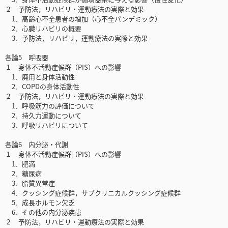
２ 予防法，リハビリ・運動療法の実際と効果
1．高齢心不全患者の増加（心不全パンデミック）
2．心臓リハビリの概要
3．予防法，リハビリ，運動療法の実際と効果
各論5 呼吸器
１ 身体不活動症候群（PIS）への影響
1．廃用と身体活動性
2．COPDの身体活動性
２ 予防法，リハビリ・運動療法の実際と効果
1．呼吸筋力の評価について
2．持久力運動について
3．呼吸リハビリについて
各論6 内分泌・代謝
１ 身体不活動症候群（PIS）への影響
1．肥満
2．糖尿病
3．脂質異常症
4．クッシング症候群，サブクリニカルクッシング症候群
5．成長ホルモン欠乏
6．その他の内分泌疾患
２ 予防法，リハビリ・運動療法の実際と効果