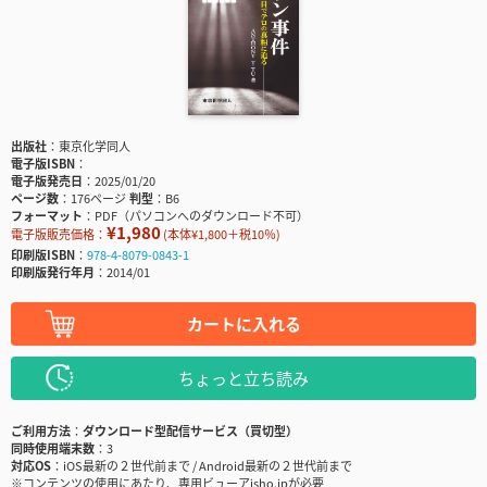
出版社
東京化学同人
電子版ISBN
電子版発売日
2025/01/20
ページ数
176ページ
判型
B6
フォーマット
PDF（パソコンへのダウンロード不可）
¥1,980
電子版販売価格：
(本体¥1,800＋税10％)
印刷版ISBN
978-4-8079-0843-1
印刷版発行年月
2014/01
カートに入れる
ちょっと立ち読み
ご利用方法
ダウンロード型配信サービス（買切型）
同時使用端末数
3
対応OS
iOS最新の２世代前まで / Android最新の２世代前まで
※コンテンツの使用にあたり、専用ビューアisho.jpが必要