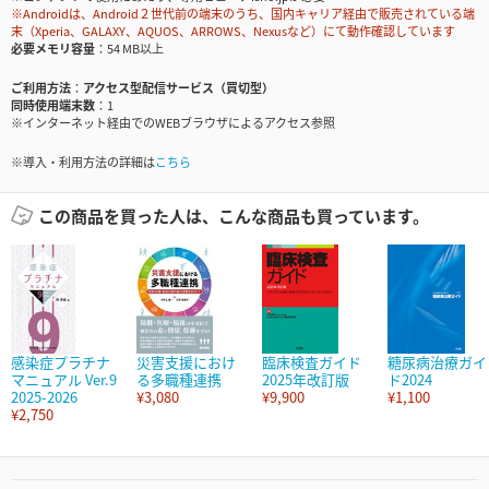
※Androidは、Android２世代前の端末のうち、国内キャリア経由で販売されている端
末（Xperia、GALAXY、AQUOS、ARROWS、Nexusなど）にて動作確認しています
必要メモリ容量
54 MB以上
ご利用方法
アクセス型配信サービス（買切型）
同時使用端末数
1
※インターネット経由でのWEBブラウザによるアクセス参照
※導入・利用方法の詳細は
こちら
この商品を買った人は、こんな商品も買っています。
感染症プラチナ
災害支援におけ
臨床検査ガイド
糖尿病治療ガイ
マニュアル Ver.9
る多職種連携
2025年改訂版
ド2024
2025-2026
¥3,080
¥9,900
¥1,100
¥2,750