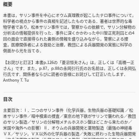
概要
本書は，サリン事件を中心にオウム真理教が起こしたテロ事件について，
科学者の視点から事件の真相を記述したものである．著者は世界的な毒
物学者であり，松本サリン事件では，警察からの依頼で，サリン分解物の
分析法の情報提供を行った．事件に深くかかわった中川智正死刑囚との4
回の面会で直接得られた裏側の情報を盛り込みながら，警察による捜
査，医療関係者による救助と治療，教団による兵器開発の実態に科学の
側面から光を当てる．
【お詫びと訂正】本書p.126の「菱沼恒夫さん」は，正しくは「高橋一正
さん」です．また，p.87，p.88の永岡引行氏のお名前は，正しくは永岡弘
行氏です．関係者ならびに読者の皆様にお詫びして訂正いたします．
Anthony T. Tu
目次
主要目次：Ⅰ．二つのサリン事件（化学兵器，生物兵器の基礎知識 ／松
本サリン事件／暗中模索の捜査／東京の地下鉄がサリンで襲われる／教団
のサリン製造／サリンの分解物メチルホスホン酸はどこから来たのか／
米国や海外への影響）Ⅱ．オウムの兵器開発と薬物製造（最強の神経毒
ＶＸ／サリン，ＶＸ以外の化学兵器の製造／失敗に終わった生物兵器開発