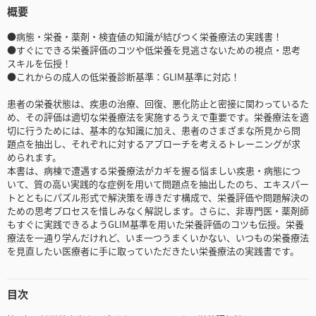
概要
●病態・栄養・薬剤・検査値の知識が結びつく栄養療法の実践書！
●すぐにできる栄養評価のコツや低栄養を見逃さないための視点・思考
スキルを伝授！
●これからの成人の低栄養診断基準：GLIM基準に対応！
患者の栄養状態は、疾患の治療、回復、悪化防止と密接に関わっているた
め、その評価は適切な栄養療法を実施するうえで重要です。栄養療法を適
切に行うためには、基本的な知識に加え、患者のさまざまな所見から問
題点を抽出し、それぞれに対するアプローチを考えるトレーニングが求
められます。
本書は、病棟で遭遇する栄養療法がカギを握る悩ましい疾患・病態につ
いて、質の高い実践的な症例を用いて問題点を抽出したのち、エキスパー
トとともにパズル形式で解決策を導きだす構成で、栄養評価や問題解決の
ための思考プロセスを惜しみなく解説します。さらに、非専門医・薬剤師
もすぐに実践できるようGLIM基準を用いた栄養評価のコツも伝授。栄養
療法を一通り学んだけれど、いま一つうまくいかない、いつもの栄養療法
を見直したい医療者に手に取っていただきたい栄養療法の実践書です。
目次