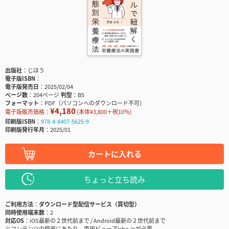
出版社
じほう
電子版ISBN
電子版発売日
2025/02/04
ページ数
204ページ
判型
B5
フォーマット
PDF（パソコンへのダウンロード不可）
¥4,180
電子版販売価格：
(本体¥3,800＋税10％)
印刷版ISBN
978-4-8407-5625-9
印刷版発行年月
2025/01
カートに入れる
ちょっと立ち読み
ご利用方法
ダウンロード型配信サービス（買切型）
同時使用端末数
2
対応OS
iOS最新の２世代前まで / Android最新の２世代前まで
※コンテンツの使用にあたり、専用ビューアisho.jpが必要