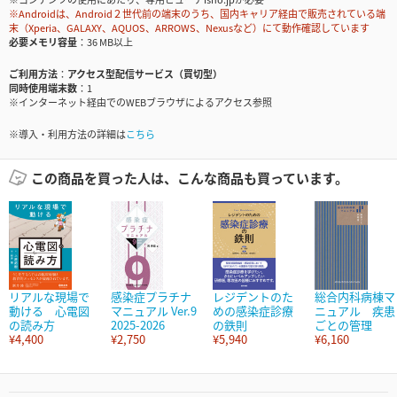
※Androidは、Android２世代前の端末のうち、国内キャリア経由で販売されている端
末（Xperia、GALAXY、AQUOS、ARROWS、Nexusなど）にて動作確認しています
必要メモリ容量
36 MB以上
ご利用方法
アクセス型配信サービス（買切型）
同時使用端末数
1
※インターネット経由でのWEBブラウザによるアクセス参照
※導入・利用方法の詳細は
こちら
この商品を買った人は、こんな商品も買っています。
リアルな現場で
感染症プラチナ
レジデントのた
総合内科病棟マ
動ける 心電図
マニュアル Ver.9
めの感染症診療
ニュアル 疾患
の読み方
2025-2026
の鉄則
ごとの管理
¥4,400
¥2,750
¥5,940
¥6,160