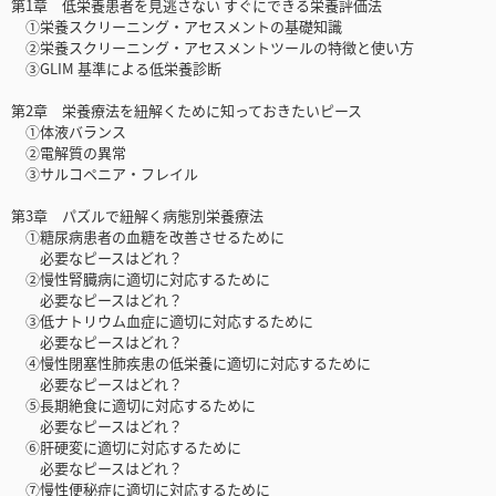
第1章 低栄養患者を見逃さない すぐにできる栄養評価法
①栄養スクリーニング・アセスメントの基礎知識
②栄養スクリーニング・アセスメントツールの特徴と使い方
③GLIM 基準による低栄養診断
第2章 栄養療法を紐解くために知っておきたいピース
①体液バランス
②電解質の異常
③サルコペニア・フレイル
第3章 パズルで紐解く病態別栄養療法
①糖尿病患者の血糖を改善させるために
必要なピースはどれ？
②慢性腎臓病に適切に対応するために
必要なピースはどれ？
③低ナトリウム血症に適切に対応するために
必要なピースはどれ？
④慢性閉塞性肺疾患の低栄養に適切に対応するために
必要なピースはどれ？
⑤長期絶食に適切に対応するために
必要なピースはどれ？
⑥肝硬変に適切に対応するために
必要なピースはどれ？
⑦慢性便秘症に適切に対応するために