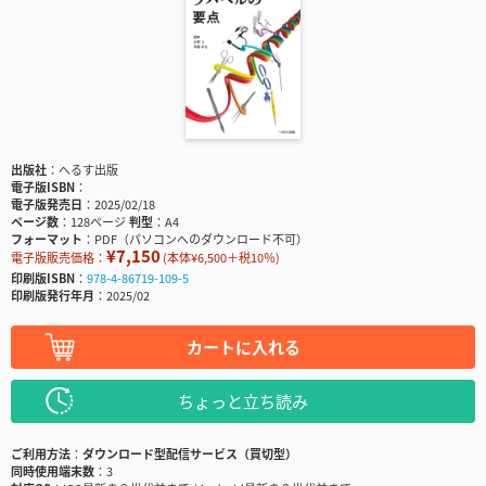
出版社
へるす出版
電子版ISBN
電子版発売日
2025/02/18
ページ数
128ページ
判型
A4
フォーマット
PDF（パソコンへのダウンロード不可）
¥7,150
電子版販売価格：
(本体¥6,500＋税10％)
印刷版ISBN
978-4-86719-109-5
印刷版発行年月
2025/02
カートに入れる
ちょっと立ち読み
ご利用方法
ダウンロード型配信サービス（買切型）
同時使用端末数
3