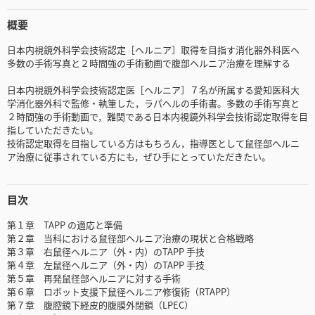
概要
日本内視鏡外科学会技術認定［ヘルニア］取得を目指す消化器外科医へ
多数の手術写真と２時間強の手術動画で腹部ヘルニア治療を理解する
日本内視鏡外科学会技術認定医［ヘルニア］７名が所属する愛知医科大
学消化器外科で監修・執筆した，ラパヘルの手術書。多数の手術写真と
２時間強の手術動画で，難関である日本内視鏡外科学会技術認定取得を目
指していただきたい。
技術認定取得を目指している方はもちろん，指導医として鼠径部ヘルニ
ア治療に従事されている方にも，ぜひ手にとっていただきたい。
目次
第１章 TAPP の適応と準備
第２章 当科における鼠径部ヘルニア治療の現状と合格戦略
第３章 右鼠径ヘルニア（外・内）のTAPP 手技
第４章 左鼠径ヘルニア（外・内）のTAPP 手技
第５章 再発鼠径部ヘルニアに対する手術
第６章 ロボット支援下鼠径ヘルニア修復術（RTAPP）
第７章 腹腔鏡下経皮的腹膜外閉鎖（LPEC）