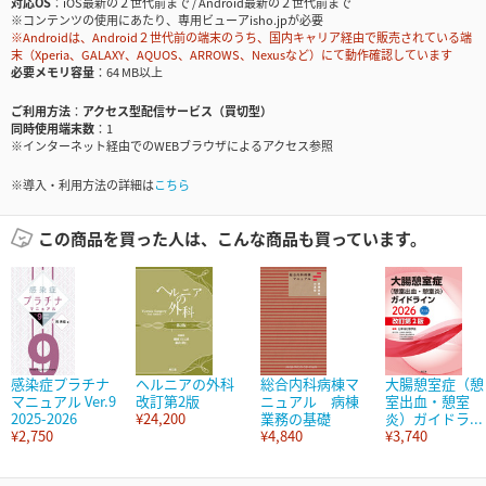
対応OS
iOS最新の２世代前まで / Android最新の２世代前まで
※コンテンツの使用にあたり、専用ビューアisho.jpが必要
※Androidは、Android２世代前の端末のうち、国内キャリア経由で販売されている端
末（Xperia、GALAXY、AQUOS、ARROWS、Nexusなど）にて動作確認しています
必要メモリ容量
64 MB以上
ご利用方法
アクセス型配信サービス（買切型）
同時使用端末数
1
※インターネット経由でのWEBブラウザによるアクセス参照
※導入・利用方法の詳細は
こちら
この商品を買った人は、こんな商品も買っています。
感染症プラチナ
ヘルニアの外科
総合内科病棟マ
大腸憩室症（憩
マニュアル Ver.9
改訂第2版
ニュアル 病棟
室出血・憩室
2025-2026
¥24,200
業務の基礎
炎）ガイドラ...
¥2,750
¥4,840
¥3,740