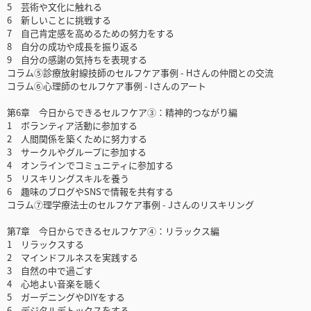
5 芸術や文化に触れる
6 新しいことに挑戦する
7 自己肯定感を高めるための努力をする
8 自分の成功や成長を振り返る
9 自分の感謝の気持ちを表現する
コラム⑤診療放射線技師のセルフケア事例 - Hさんの仲間との交流
コラム⑥心理師のセルフケア事例 - Iさんのアート
第6章 今日からできるセルフケア③：精神的つながり編
1 ボランティア活動に参加する
2 人間関係を築くために努力する
3 サークルやグループに参加する
4 オンラインでコミュニティに参加する
5 リスキリングスキルを養う
6 趣味のブログやSNSで情報を共有する
コラム⑦理学療法士のセルフケア事例 - Jさんのリスキリング
第7章 今日からできるセルフケア④：リラックス編
1 リラックスする
2 マインドフルネスを実践する
3 自然の中で過ごす
4 心地よい音楽を聴く
5 ガーデニングやDIYをする
6 デジタルデトックスをする