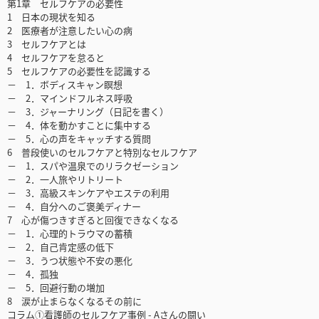
第1章 セルフケアの必要性
1 日本の現状を知る
2 医療者が注意したい心の病
3 セルフケアとは
4 セルフケアを怠ると
5 セルフケアの必要性を認識する
－ 1．ボディスキャン瞑想
－ 2．マインドフルネス呼吸
－ 3．ジャーナリング（日記を書く）
－ 4．体を動かすことに集中する
－ 5．心の声をキャッチする質問
6 普段使いのセルフケアと特別なセルフケア
－ 1．スパや温泉でのリラクゼーション
－ 2．一人旅やリトリート
－ 3．高級スキンケアやエステの利用
－ 4．自分へのご褒美ディナー
7 心が傷つきすぎると回復できなくなる
－ 1．心理的トラウマの蓄積
－ 2．自己肯定感の低下
－ 3．うつ状態や不安の悪化
－ 4．孤独
－ 5．回避行動の増加
8 涙が止まらなくなるその前に
コラム①看護師のセルフケア事例 - Aさんの闘い