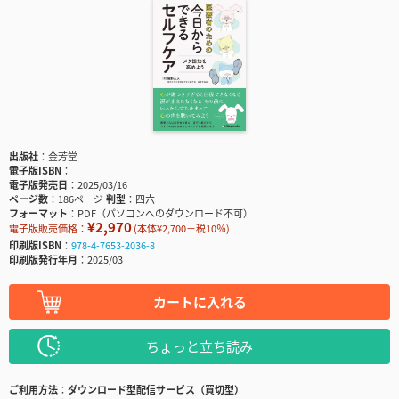
出版社
金芳堂
電子版ISBN
電子版発売日
2025/03/16
ページ数
186ページ
判型
四六
フォーマット
PDF（パソコンへのダウンロード不可）
¥2,970
電子版販売価格：
(本体¥2,700＋税10％)
印刷版ISBN
978-4-7653-2036-8
印刷版発行年月
2025/03
カートに入れる
ちょっと立ち読み
ご利用方法
ダウンロード型配信サービス（買切型）