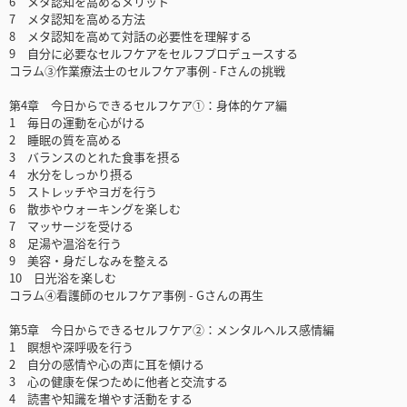
6 メタ認知を高めるメリット
7 メタ認知を高める方法
8 メタ認知を高めて対話の必要性を理解する
9 自分に必要なセルフケアをセルフプロデュースする
コラム③作業療法士のセルフケア事例 - Fさんの挑戦
第4章 今日からできるセルフケア①：身体的ケア編
1 毎日の運動を心がける
2 睡眠の質を高める
3 バランスのとれた食事を摂る
4 水分をしっかり摂る
5 ストレッチやヨガを行う
6 散歩やウォーキングを楽しむ
7 マッサージを受ける
8 足湯や温浴を行う
9 美容・身だしなみを整える
10 日光浴を楽しむ
コラム④看護師のセルフケア事例 - Gさんの再生
第5章 今日からできるセルフケア②：メンタルヘルス感情編
1 瞑想や深呼吸を行う
2 自分の感情や心の声に耳を傾ける
3 心の健康を保つために他者と交流する
4 読書や知識を増やす活動をする