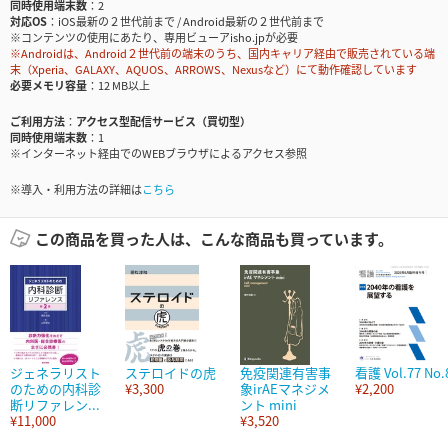
同時使用端末数
2
対応OS
iOS最新の２世代前まで / Android最新の２世代前まで
※コンテンツの使用にあたり、専用ビューアisho.jpが必要
※Androidは、Android２世代前の端末のうち、国内キャリア経由で販売されている端
末（Xperia、GALAXY、AQUOS、ARROWS、Nexusなど）にて動作確認しています
必要メモリ容量
12 MB以上
ご利用方法
アクセス型配信サービス（買切型）
同時使用端末数
1
※インターネット経由でのWEBブラウザによるアクセス参照
※導入・利用方法の詳細は
こちら
この商品を買った人は、こんな商品も買っています。
ジェネラリスト
ステロイドの虎
免疫関連有害事
看護 Vol.77 No.
のための内科診
¥3,300
象irAEマネジメ
¥2,200
断リファレン...
ント mini
¥11,000
¥3,520