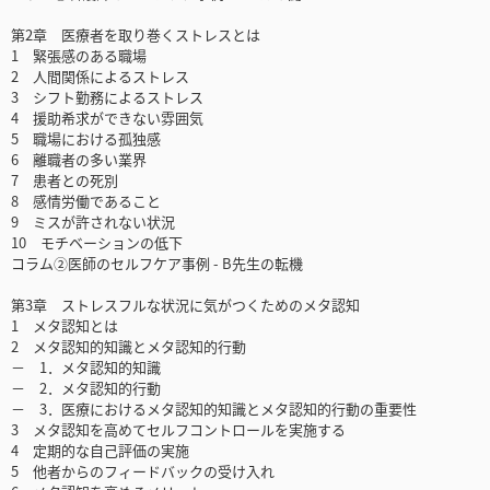
第2章 医療者を取り巻くストレスとは
1 緊張感のある職場
2 人間関係によるストレス
3 シフト勤務によるストレス
4 援助希求ができない雰囲気
5 職場における孤独感
6 離職者の多い業界
7 患者との死別
8 感情労働であること
9 ミスが許されない状況
10 モチベーションの低下
コラム②医師のセルフケア事例 - B先生の転機
第3章 ストレスフルな状況に気がつくためのメタ認知
1 メタ認知とは
2 メタ認知的知識とメタ認知的行動
－ 1．メタ認知的知識
－ 2．メタ認知的行動
－ 3．医療におけるメタ認知的知識とメタ認知的行動の重要性
3 メタ認知を高めてセルフコントロールを実施する
4 定期的な自己評価の実施
5 他者からのフィードバックの受け入れ