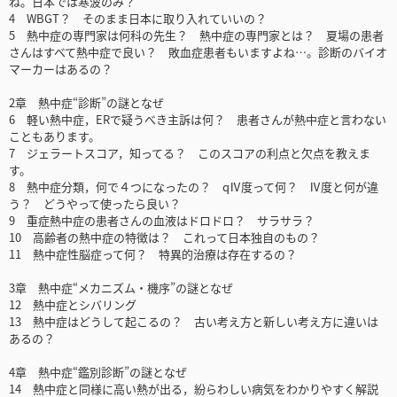
ね。日本では寒波のみ？
4 WBGT？ そのまま日本に取り入れていいの？
5 熱中症の専門家は何科の先生？ 熱中症の専門家とは？ 夏場の患者
さんはすべて熱中症で良い？ 敗血症患者もいますよね…。診断のバイオ
マーカーはあるの？
2章 熱中症“診断”の謎となぜ
6 軽い熱中症，ERで疑うべき主訴は何？ 患者さんが熱中症と言わない
こともあります。
7 ジェラートスコア，知ってる？ このスコアの利点と欠点を教えま
す。
8 熱中症分類，何で４つになったの？ qⅣ度って何？ Ⅳ度と何が違
う？ どうやって使ったら良い？
9 重症熱中症の患者さんの血液はドロドロ？ サラサラ？
10 高齢者の熱中症の特徴は？ これって日本独自のもの？
11 熱中症性脳症って何？ 特異的治療は存在するの？
3章 熱中症“メカニズム・機序”の謎となぜ
12 熱中症とシバリング
13 熱中症はどうして起こるの？ 古い考え方と新しい考え方に違いは
あるの？
4章 熱中症“鑑別診断”の謎となぜ
14 熱中症と同様に高い熱が出る，紛らわしい病気をわかりやすく解説