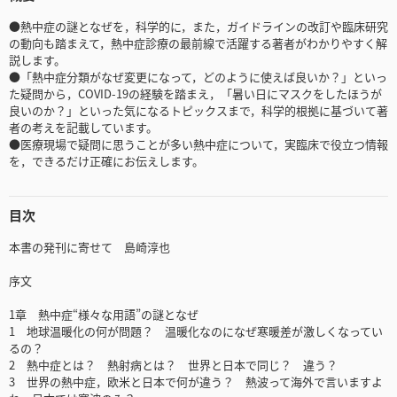
●熱中症の謎となぜを，科学的に，また，ガイドラインの改訂や臨床研究
の動向も踏まえて，熱中症診療の最前線で活躍する著者がわかりやすく解
説します。
●「熱中症分類がなぜ変更になって，どのように使えば良いか？」といっ
た疑問から，COVID-19の経験を踏まえ，「暑い日にマスクをしたほうが
良いのか？」といった気になるトピックスまで，科学的根拠に基づいて著
者の考えを記載しています。
●医療現場で疑問に思うことが多い熱中症について，実臨床で役立つ情報
を，できるだけ正確にお伝えします。
目次
本書の発刊に寄せて 島崎淳也
序文
1章 熱中症“様々な用語”の謎となぜ
1 地球温暖化の何が問題？ 温暖化なのになぜ寒暖差が激しくなってい
るの？
2 熱中症とは？ 熱射病とは？ 世界と日本で同じ？ 違う？
3 世界の熱中症，欧米と日本で何が違う？ 熱波って海外で言いますよ