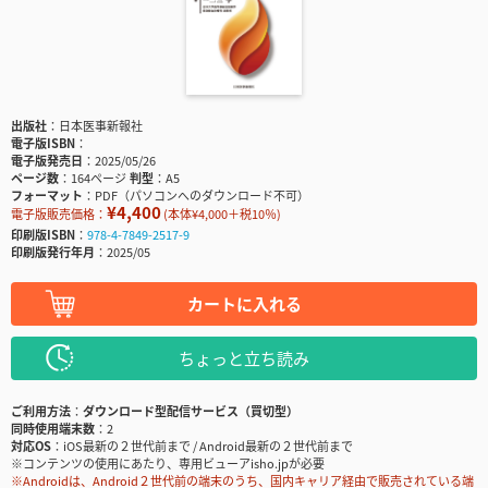
出版社
日本医事新報社
電子版ISBN
電子版発売日
2025/05/26
ページ数
164ページ
判型
A5
フォーマット
PDF（パソコンへのダウンロード不可）
¥4,400
電子版販売価格：
(本体¥4,000＋税10％)
印刷版ISBN
978-4-7849-2517-9
印刷版発行年月
2025/05
カートに入れる
ちょっと立ち読み
ご利用方法
ダウンロード型配信サービス（買切型）
同時使用端末数
2
対応OS
iOS最新の２世代前まで / Android最新の２世代前まで
※コンテンツの使用にあたり、専用ビューアisho.jpが必要
※Androidは、Android２世代前の端末のうち、国内キャリア経由で販売されている端