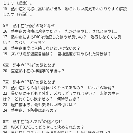
します（総論）。
15 熱中症と同様に高い熱が出る，紛らわしい病気をわかりやすく解説
します（各論）。
5章 熱中症“治療”の謎となぜ
16 熱中症の治療は冷やすだけ？ たかが冷やし，されど冷やし。
17 熱中症によるDICは治療したほうが良いの？ 治療しなくても良
い？ ズバリ，どっち？
18 熱中症Ⅲ度は入院しないといけないの？
19 ズバリ冷却温度目標は？ 目標温度が決められた背景は？
6章 熱中症“予後”の謎となぜ
20 重症熱中症の神経学的予後は？
7章 熱中症“予防”の謎となぜ
21 熱中症にならない身体づくりってあるの？ いつから準備？
22 暑い夏に子どもと外出，ズバリどうすれば良い？ 水筒の中身
は？ どれくらい飲ませる？ 何時間おき？
23 経口補水液，最も美味しい味付けは？
24 熱中症，予防薬はあるの？
8章 熱中症“なんでも”の謎となぜ
25 WBGT 31℃ってどうやって決められたの？
26 暑い日にマスク，したほうが良い？ しないほうが良い？