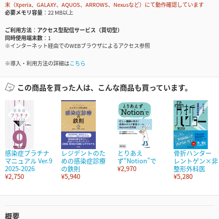
末（Xperia、GALAXY、AQUOS、ARROWS、Nexusなど）にて動作確認しています
必要メモリ容量
22 MB以上
ご利用方法
アクセス型配信サービス（買切型）
同時使用端末数
1
※インターネット経由でのWEBブラウザによるアクセス参照
※導入・利用方法の詳細は
こちら
この商品を買った人は、こんな商品も買っています。
感染症プラチナ
レジデントのた
とりあえ
骨折ハンター
マニュアル Ver.9
めの感染症診療
ず“Notion”で
レントゲン×非
2025-2026
の鉄則
¥2,970
整形外科医
¥2,750
¥5,940
¥5,280
概要