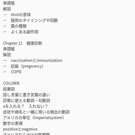
単語帳
解説
－ shotの意味
－ 服用のタイミンングや回数
－ 薬の種類
－ よくある副作用
Chapter 11 健康診断
単語帳
解説
－ vaccinationとimmunization
－ 妊娠（pregnancy）
－ COPD
COLUMN
前置詞
話し言葉と書き言葉の違い
診察に使える動詞・句動詞
aを入れる？ 入れない？
症状や病名と一緒に用いる頻出の動詞
アメリカの単位（Imperialsystem）
数字の表現
positiveとnegative
アメリカならではの医療職