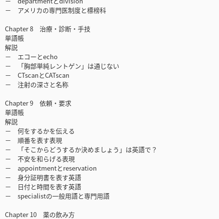
－ departmentとdivision
－ アメリカの専門医制度と標榜科
Chapter 8 治療・診断・手技
単語帳
解説
－ エコーとecho
－ 「胸部単純レントゲン」は通じない
－ CTscanとCATscan
－ 注射の深さと名称
Chapter 9 依頼・要求
単語帳
解説
－ 何をするかを伝える
－ 順番を表す表現
－ 「そこからどうするか決めましょう」は英語で？
－ 不安を和らげる表現
－ appointmentとreservation
－ 身分証明書を表す英語
－ 日付と時間を表す英語
－ specialistの一般用語と専門用語
Chapter 10 薬の飲み方