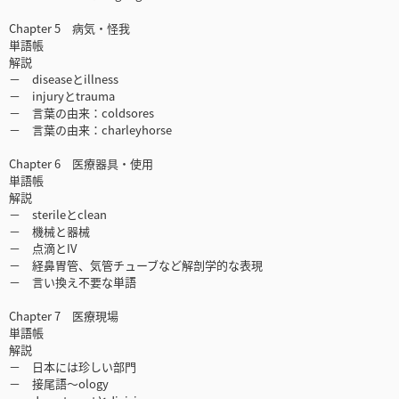
Chapter 5 病気・怪我
単語帳
解説
－ diseaseとillness
－ injuryとtrauma
－ 言葉の由来：coldsores
－ 言葉の由来：charleyhorse
Chapter 6 医療器具・使用
単語帳
解説
－ sterileとclean
－ 機械と器械
－ 点滴とIV
－ 経鼻胃管、気管チューブなど解剖学的な表現
－ 言い換え不要な単語
Chapter 7 医療現場
単語帳
解説
－ 日本には珍しい部門
－ 接尾語～ology