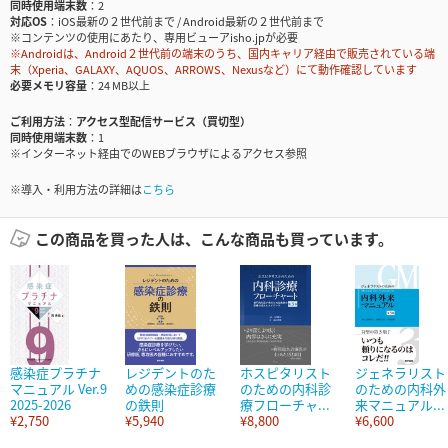
同時使用端末数
2
対応OS
iOS最新の２世代前まで / Android最新の２世代前まで
※コンテンツの使用にあたり、専用ビューアisho.jpが必要
※Androidは、Android２世代前の端末のうち、国内キャリア経由で販売されている端
末（Xperia、GALAXY、AQUOS、ARROWS、Nexusなど）にて動作確認しています
必要メモリ容量
24 MB以上
ご利用方法
アクセス型配信サービス（買切型）
同時使用端末数
1
※インターネット経由でのWEBブラウザによるアクセス参照
※導入・利用方法の詳細は
こちら
この商品を買った人は、こんな商品も買っています。
感染症プラチナ
レジデントのた
ホスピタリスト
ジェネラリスト
マニュアル Ver.9
めの感染症診療
のための内科診
のための内科外
2025-2026
の鉄則
療フローチャ...
来マニュアル...
¥2,750
¥5,940
¥8,800
¥6,600