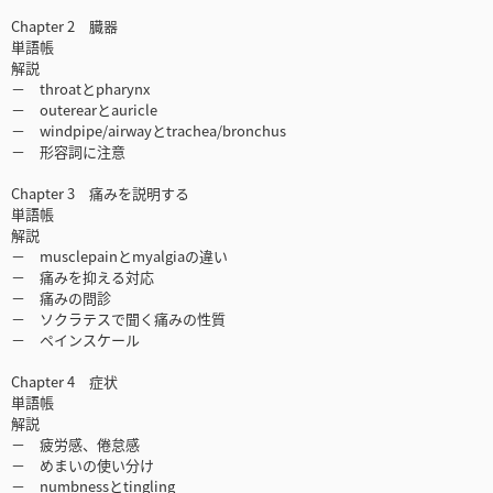
Chapter 2 臓器
単語帳
解説
－ throatとpharynx
－ outerearとauricle
－ windpipe/airwayとtrachea/bronchus
－ 形容詞に注意
Chapter 3 痛みを説明する
単語帳
解説
－ musclepainとmyalgiaの違い
－ 痛みを抑える対応
－ 痛みの問診
－ ソクラテスで聞く痛みの性質
－ ペインスケール
Chapter 4 症状
単語帳
解説
－ 疲労感、倦怠感
－ めまいの使い分け
－ numbnessとtingling