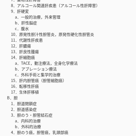
8．アルコール関連肝疾患（アルコール性肝障害）
9．肝硬変
a．一般的治療，外来管理
b．肝性脳症
c．腹水
10．原発性胆汁性胆管炎，原発性硬化性胆管炎
11．代謝性肝疾患
12．肝膿瘍
13．肝良性腫瘍
14．肝細胞癌
a．TACE，動注療法，全身化学療法
b．アブレーション療法
c．外科手術と集学的治療
15．肝内胆管癌（胆管細胞癌）
16．転移性肝癌
17．生体肝移植
B．胆
1．胆道閉鎖症
2．胆道感染症
3．胆のう・胆管結石症
a．内科的治療
b．外科的治療
4．胆のう癌，胆管癌，乳頭部癌