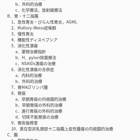
b．外科的治療
c．化学療法，放射線療法
B．胃・十二指腸
1．急性胃炎・びらん性胃炎，AGML
2．Mallory-Weiss症候群
3．慢性胃炎
4．機能性ディスペプシア
5．消化性潰瘍
a．薬物治療指針
b．H．pylori除菌療法
c．NSAIDs潰瘍の治療
6．消化性潰瘍の合併症
a．内科的治療
b．外科的治療
7．胃MALTリンパ腫
8．胃癌
a．早期胃癌の内視鏡的治療
b．早期胃癌の外科的治療
c．進行胃癌の外科的治療
d．切除不能胃癌の治療
9．胃術後障害
10．表在型非乳頭部十二指腸上皮性腫瘍の内視鏡的治療
C．腸