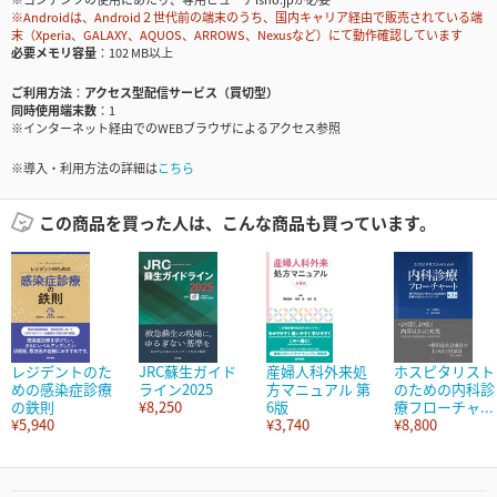
※Androidは、Android２世代前の端末のうち、国内キャリア経由で販売されている端
末（Xperia、GALAXY、AQUOS、ARROWS、Nexusなど）にて動作確認しています
必要メモリ容量
102 MB以上
ご利用方法
アクセス型配信サービス（買切型）
同時使用端末数
1
※インターネット経由でのWEBブラウザによるアクセス参照
※導入・利用方法の詳細は
こちら
この商品を買った人は、こんな商品も買っています。
レジデントのた
JRC蘇生ガイド
産婦人科外来処
ホスピタリスト
めの感染症診療
ライン2025
方マニュアル 第
のための内科診
の鉄則
¥8,250
6版
療フローチャ...
¥5,940
¥3,740
¥8,800