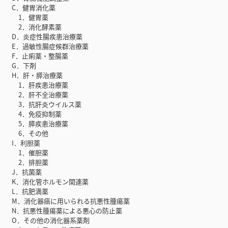
C．健胃消化薬
1．健胃薬
2．消化酵素薬
D．炎症性腸疾患治療薬
E．過敏性腸症候群治療薬
F．止痢薬・整腸薬
G．下剤
H．肝・膵治療薬
1．肝疾患治療薬
2．肝不全治療薬
3．抗肝炎ウイルス薬
4．免疫抑制薬
5．膵疾患治療薬
6．その他
I．利胆薬
1．催胆薬
2．排胆薬
J．抗菌薬
K．消化管ホルモン関連薬
L．抗肥満薬
M．消化器癌に用いられる抗悪性腫瘍薬
N．抗悪性腫瘍薬による悪心の防止薬
O．その他の消化器系薬剤