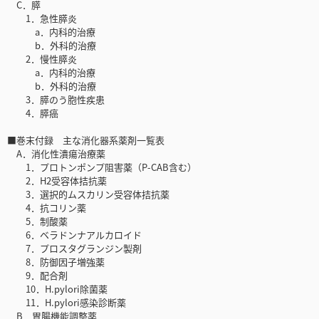
C．膵
1．急性膵炎
a．内科的治療
b．外科的治療
2．慢性膵炎
a．内科的治療
b．外科的治療
3．膵のう胞性疾患
4．膵癌
■巻末付録 主な消化器系薬剤一覧表
A．消化性潰瘍治療薬
1．プロトンポンプ阻害薬（P-CAB含む）
2．H2受容体拮抗薬
3．選択的ムスカリン受容体拮抗薬
4．抗コリン薬
5．制酸薬
6．ベラドンナアルカロイド
7．プロスタグランジン製剤
8．防御因子増強薬
9．配合剤
10．H.pylori除菌薬
11．H.pylori感染診断薬
B．胃腸機能調整薬