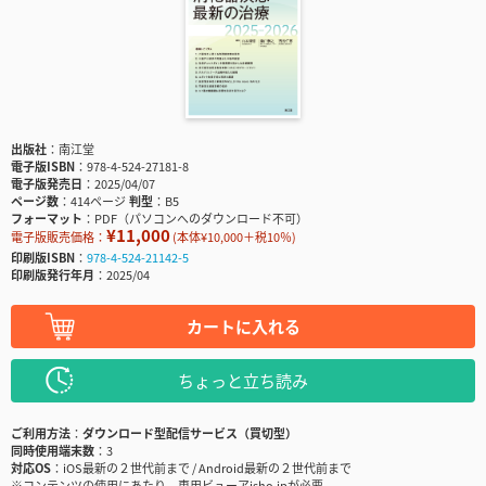
出版社
南江堂
電子版ISBN
978-4-524-27181-8
電子版発売日
2025/04/07
ページ数
414ページ
判型
B5
フォーマット
PDF（パソコンへのダウンロード不可）
¥11,000
電子版販売価格：
(本体¥10,000＋税10％)
印刷版ISBN
978-4-524-21142-5
印刷版発行年月
2025/04
カートに入れる
ちょっと立ち読み
ご利用方法
ダウンロード型配信サービス（買切型）
同時使用端末数
3
対応OS
iOS最新の２世代前まで / Android最新の２世代前まで
※コンテンツの使用にあたり、専用ビューアisho.jpが必要