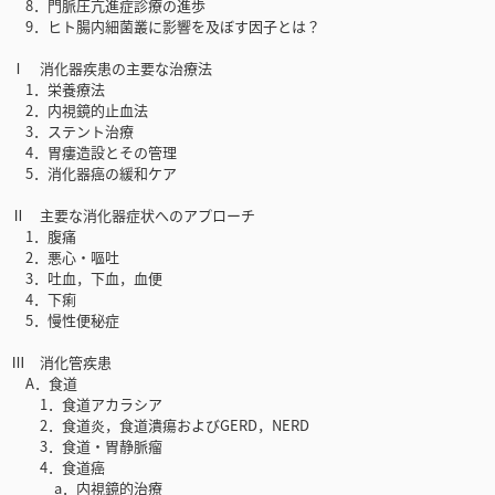
8．門脈圧亢進症診療の進歩
9．ヒト腸内細菌叢に影響を及ぼす因子とは？
Ⅰ 消化器疾患の主要な治療法
1．栄養療法
2．内視鏡的止血法
3．ステント治療
4．胃瘻造設とその管理
5．消化器癌の緩和ケア
Ⅱ 主要な消化器症状へのアプローチ
1．腹痛
2．悪心・嘔吐
3．吐血，下血，血便
4．下痢
5．慢性便秘症
Ⅲ 消化管疾患
A．食道
1．食道アカラシア
2．食道炎，食道潰瘍およびGERD，NERD
3．食道・胃静脈瘤
4．食道癌
a．内視鏡的治療