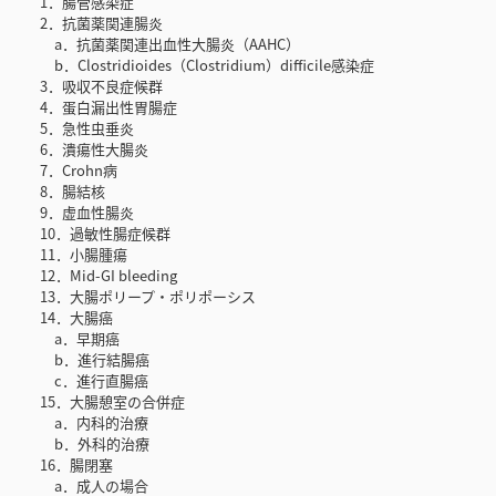
1．腸管感染症
2．抗菌薬関連腸炎
a．抗菌薬関連出血性大腸炎（AAHC）
b．Clostridioides（Clostridium）difficile感染症
3．吸収不良症候群
4．蛋白漏出性胃腸症
5．急性虫垂炎
6．潰瘍性大腸炎
7．Crohn病
8．腸結核
9．虚血性腸炎
10．過敏性腸症候群
11．小腸腫瘍
12．Mid-GI bleeding
13．大腸ポリープ・ポリポーシス
14．大腸癌
a．早期癌
b．進行結腸癌
c．進行直腸癌
15．大腸憩室の合併症
a．内科的治療
b．外科的治療
16．腸閉塞
a．成人の場合