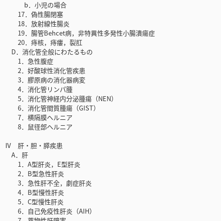
b．小児の場合
17．偽性腸閉塞
18．放射線性腸炎
19．腸管Behcet病，非特異性多発性小腸潰瘍症
20．痔核，痔瘻，裂肛
D．消化管全般にわたるもの
1．急性腹症
2．好酸球性消化管疾患
3．膠原病の消化器病変
4．消化管リンパ腫
5．消化管神経内分泌腫瘍（NEN）
6．消化管間質腫瘍（GIST）
7．横隔膜ヘルニア
8．鼠径部ヘルニア
Ⅳ 肝・胆・膵疾患
A．肝
1．A型肝炎，E型肝炎
2．B型急性肝炎
3．急性肝不全，劇症肝炎
4．B型慢性肝炎
5．C型慢性肝炎
6．自己免疫性肝炎（AIH）
7．薬物性肝障害