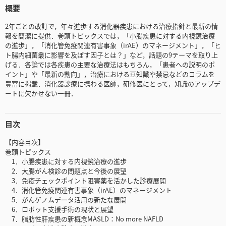
概要
2年ごとの改訂で，年々進歩する消化器疾患における治療指針と最新の情
報を簡潔に提供．巻頭トピックスでは，「小腸疾患に対する内視鏡治療
の進歩」，「消化管免疫関連有害事象（irAE）のマネージメント」，「ヒ
ト腸内細菌叢に影響を及ぼす因子とは？」など，話題の9テーマを取り上
げる．各論では各疾患の主要な治療法はもちろん，「患者への説明のポ
イント」や「最新の動向」，治療における豆知識や禁忌などのコラムを
豊富に掲載．消化器診療に携わる医師，研修医にとって，知識のアップデ
ートに欠かせない一冊．
目次
【内容目次】
巻頭トピックス
1．小腸疾患に対する内視鏡治療の進歩
2．大腸がん検診の問題点と今後の展望
3．免疫チェックポイント阻害薬を活かした診療展開
4．消化管免疫関連有害事象（irAE）のマネージメント
5．がんゲノムデータ活用の新たな展開
6．ロボット支援手術の現状と展望
7．脂肪性肝疾患の新概念MASLD：No more NAFLD