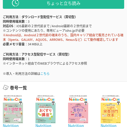
ちょっと立ち読み
ご利用方法
ダウンロード型配信サービス（買切型）
同時使用端末数
3
対応OS
iOS最新の２世代前まで / Android最新の２世代前まで
※コンテンツの使用にあたり、専用ビューアisho.jpが必要
※Androidは、Android２世代前の端末のうち、国内キャリア経由で販売されている端
末（Xperia、GALAXY、AQUOS、ARROWS、Nexusなど）にて動作確認しています
必要メモリ容量
34 MB以上
ご利用方法
アクセス型配信サービス（買切型）
同時使用端末数
1
※インターネット経由でのWEBブラウザによるアクセス参照
※導入・利用方法の詳細は
こちら
巻号一覧
Nutrition
Nutrition
Nutrition
Nutrition