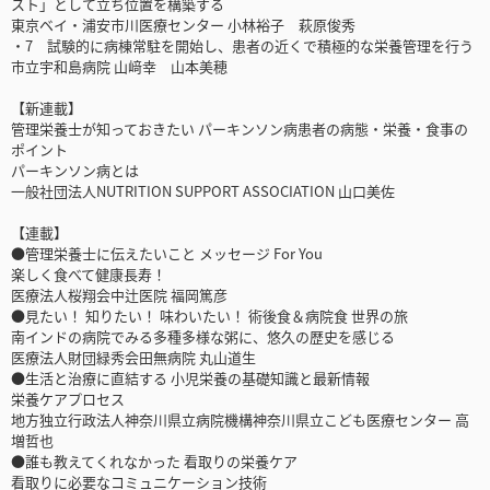
スト」として立ち位置を構築する
東京ベイ・浦安市川医療センター 小林裕子 萩原俊秀
・7 試験的に病棟常駐を開始し、患者の近くで積極的な栄養管理を行う
市立宇和島病院 山﨑幸 山本美穂
【新連載】
管理栄養士が知っておきたい パーキンソン病患者の病態・栄養・食事の
ポイント
パーキンソン病とは
一般社団法人NUTRITION SUPPORT ASSOCIATION 山口美佐
【連載】
●管理栄養士に伝えたいこと メッセージ For You
楽しく食べて健康長寿！
医療法人桜翔会中辻医院 福岡篤彦
●見たい！ 知りたい！ 味わいたい！ 術後食＆病院食 世界の旅
南インドの病院でみる多種多様な粥に、悠久の歴史を感じる
医療法人財団緑秀会田無病院 丸山道生
●生活と治療に直結する 小児栄養の基礎知識と最新情報
栄養ケアプロセス
地方独立行政法人神奈川県立病院機構神奈川県立こども医療センター 高
増哲也
●誰も教えてくれなかった 看取りの栄養ケア
看取りに必要なコミュニケーション技術