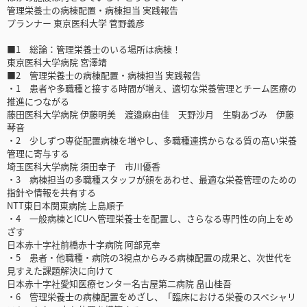
管理栄養士の病棟配置・病棟担当 実践報告
プランナー 東京医科大学 菅野義彦
■1 総論：管理栄養士のいる場所は病棟！
東京医科大学病院 宮澤靖
■2 管理栄養士の病棟配置・病棟担当 実践報告
・1 患者や多職種と接する時間が増え、適切な栄養管理とチーム医療の
推進につながる
藤田医科大学病院 伊藤明美 渡邉麻由佳 天野沙月 生駒あづみ 伊藤
琴音
・2 少しずつ専従配置病棟を増やし、多職種連携からなる質の高い栄養
管理に寄与する
埼玉医科大学病院 須田幸子 市川優香
・3 病棟担当の多職種スタッフが顔をあわせ、最適な栄養管理のための
指針や情報を共有する
NTT東日本関東病院 上島順子
・4 一般病棟とICUへ管理栄養士を配置し、さらなる専門性の向上をめ
ざす
日本赤十字社前橋赤十字病院 阿部克幸
・5 患者・他職種・病院の3視点からみる病棟配置の成果と、次世代を
見すえた課題解決に向けて
日本赤十字社愛知医療センター名古屋第二病院 畠山桂吾
・6 管理栄養士の病棟配置をめざし、「臨床における栄養のスペシャリ