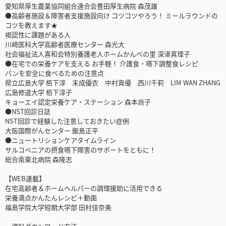
愛知県厚生農業協同組合連合会豊田厚生病院 森茂雄
●高齢者施設＆障害者支援施設向け コツコツやろう！ ミールラウンドの
コツを教えます★
視認性に課題がある人
川崎医科大学高齢者医療センター 森光大
社会福祉法人喜和会特別養護老人ホームかんべの里 深津真理子
●在宅での栄養ケアを支える お手軽！ 介護食・嚥下調整食レシピ
パンを安全に食べるための注意点
県立広島大学 栢下淳 末成優衣 中村真優 西川千莉 LIM WAN ZHANG
広島修道大学 栢下淳子
キョーエイ認定栄養ケア・ステーション 森本尚子
●NST回診日誌
NST回診で経験した注意しておきたい症例
大阪国際がんセンター 飯島正平
●ニュートリションケアタイムライン
サルコペニアの摂食嚥下障害のサポートをともに！
総合南東北病院 森隆志
【WEB連載】
在宅高齢者＆ホームヘルパーの調理援助に活用できる
栄養満点かんたんレシピ＋動画
福島学院大学短期大学部 田村佳奈美