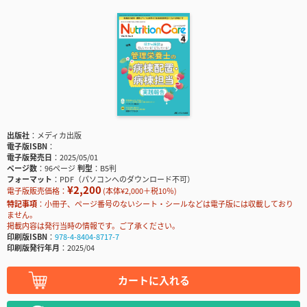
出版社
メディカ出版
電子版ISBN
電子版発売日
2025/05/01
ページ数
96ページ
判型
B5判
フォーマット
PDF（パソコンへのダウンロード不可）
¥2,200
電子版販売価格：
(本体¥2,000＋税10％)
特記事項
小冊子、ページ番号のないシート・シールなどは電子版には収載しており
ません。
掲載内容は発行当時の情報です。ご了承ください。
印刷版ISBN
978-4-8404-8717-7
印刷版発行年月
2025/04
カートに入れる