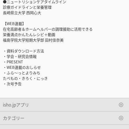
●ニュートリションケアタイムライン
診療ガイドラインと栄養管理
長崎県立大学 西岡心大
【WEB連載】
在宅高齢者＆ホームヘルパーの調理援助に活用できる
栄養満点かんたんレシピ＋動画
福島学院大学短期大学部 田村佳奈美
・資料ダウンロード方法
・学会・研究会情報
・PRESENT
・WEB連載のおしらせ
・ふら～っとよりみち
たべもの・きろく・にっき
・次号予告
isho.jpアプリ
カテゴリー