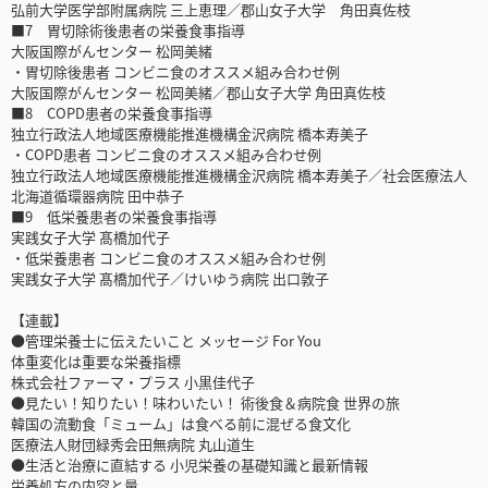
弘前大学医学部附属病院 三上恵理／郡山女子大学 角田真佐枝
■7 胃切除術後患者の栄養食事指導
大阪国際がんセンター 松岡美緒
・胃切除後患者 コンビニ食のオススメ組み合わせ例
大阪国際がんセンター 松岡美緒／郡山女子大学 角田真佐枝
■8 COPD患者の栄養食事指導
独立行政法人地域医療機能推進機構金沢病院 橋本寿美子
・COPD患者 コンビニ食のオススメ組み合わせ例
独立行政法人地域医療機能推進機構金沢病院 橋本寿美子／社会医療法人
北海道循環器病院 田中恭子
■9 低栄養患者の栄養食事指導
実践女子大学 髙橋加代子
・低栄養患者 コンビニ食のオススメ組み合わせ例
実践女子大学 髙橋加代子／けいゆう病院 出口敦子
【連載】
●管理栄養士に伝えたいこと メッセージ For You
体重変化は重要な栄養指標
株式会社ファーマ・プラス 小黒佳代子
●見たい！知りたい！味わいたい！ 術後食＆病院食 世界の旅
韓国の流動食「ミューム」は食べる前に混ぜる食文化
医療法人財団緑秀会田無病院 丸山道生
●生活と治療に直結する 小児栄養の基礎知識と最新情報
栄養処方の内容と量