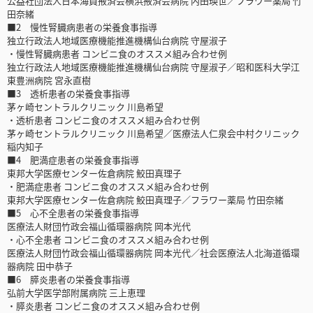
公益社団法人日本海員掖済会横浜掖済会病院 内田瑛世／フラワー薬局 竹
田奈緒
■2 慢性腎臓病患者の栄養食事指導
独立行政法人地域医療機能推進機構仙台病院 守屋淑子
・慢性腎臓病患者 コンビニ食のオススメ組み合わせ例
独立行政法人地域医療機能推進機構仙台病院 守屋淑子／昭和医科大学江
東豊洲病院 宮永直樹
■3 透析患者の栄養食事指導
茅ヶ崎セントラルクリニック 川島希望
・透析患者 コンビニ食のオススメ組み合わせ例
茅ヶ崎セントラルクリニック 川島希望／医療法人仁泉会中村クリニック
稲内知子
■4 肥満症患者の栄養食事指導
東邦大学医療センター佐倉病院 鮫田真理子
・肥満症患者 コンビニ食のオススメ組み合わせ例
東邦大学医療センター佐倉病院 鮫田真理子／フラワー薬局 竹田奈緒
■5 心不全患者の栄養食事指導
医療法人財団竹政会福山循環器病院 岡本光代
・心不全患者 コンビニ食のオススメ組み合わせ例
医療法人財団竹政会福山循環器病院 岡本光代／社会医療法人北海道循環
器病院 田中恭子
■6 膵炎患者の栄養食事指導
弘前大学医学部附属病院 三上恵理
・膵炎患者 コンビニ食のオススメ組み合わせ例