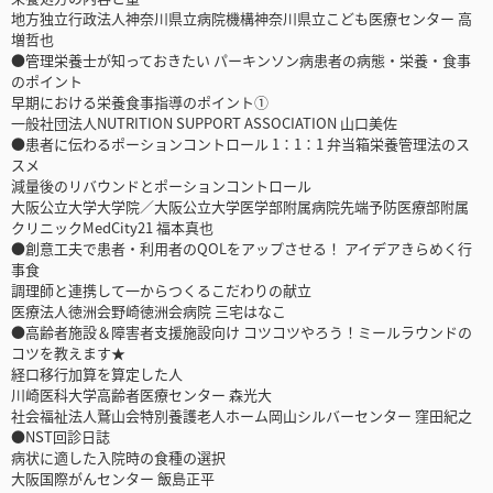
地方独立行政法人神奈川県立病院機構神奈川県立こども医療センター 高
増哲也
●管理栄養士が知っておきたい パーキンソン病患者の病態・栄養・食事
のポイント
早期における栄養食事指導のポイント①
一般社団法人NUTRITION SUPPORT ASSOCIATION 山口美佐
●患者に伝わるポーションコントロール 1：1：1 弁当箱栄養管理法のス
スメ
減量後のリバウンドとポーションコントロール
大阪公立大学大学院／大阪公立大学医学部附属病院先端予防医療部附属
クリニックMedCity21 福本真也
●創意工夫で患者・利用者のQOLをアップさせる！ アイデアきらめく行
事食
調理師と連携して一からつくるこだわりの献立
医療法人徳洲会野崎徳洲会病院 三宅はなこ
●高齢者施設＆障害者支援施設向け コツコツやろう！ミールラウンドの
コツを教えます★
経口移行加算を算定した人
川崎医科大学高齢者医療センター 森光大
社会福祉法人鷲山会特別養護老人ホーム岡山シルバーセンター 窪田紀之
●NST回診日誌
病状に適した入院時の食種の選択
大阪国際がんセンター 飯島正平