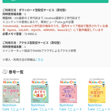
ご利用方法
ダウンロード型配信サービス（買切型）
同時使用端末数
3
対応OS
iOS最新の２世代前まで / Android最新の２世代前まで
※コンテンツの使用にあたり、専用ビューアisho.jpが必要
※Androidは、Android２世代前の端末のうち、国内キャリア経由で販売されている端
末（Xperia、GALAXY、AQUOS、ARROWS、Nexusなど）にて動作確認しています
必要メモリ容量
72 MB以上
ご利用方法
アクセス型配信サービス（買切型）
同時使用端末数
1
※インターネット経由でのWEBブラウザによるアクセス参照
※導入・利用方法の詳細は
こちら
巻号一覧
Nutrition
Nutrition
Nutrition
Nutrition
Care（ニュート
Care（ニュート
Care（ニュート
Care（ニュート