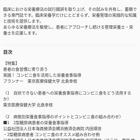
臨床における栄養療法の試行錯誤を取り上げ、その試みを共有し、蓄積で
きる専門誌です。臨床栄養学だけにとどまらず、栄養管理の実践的な知識
と技術を提供します。
あらゆる栄養療法を駆使し、患者にアプローチし続ける管理栄養士・栄
養士を応援します。
目次
【特集】
患者の食習慣に寄り添う
実践！ コンビニ食を活用した栄養食事指導
プランナー 東京医療保健大学 北島幸枝
〈1 自炊できない患者への栄養食事指導にコンビニ食をどう活用する
か〉
東京医療保健大学 北島幸枝
〈2 病態別栄養食事指導のポイントとコンビニ食の組み合わせ〉
■1 2型糖尿病患者の栄養食事指導
公益社団法人日本海員掖済会横浜掖済会病院 内田瑛世
・2型糖尿病患者 コンビニ食のオススメ組み合わせ例