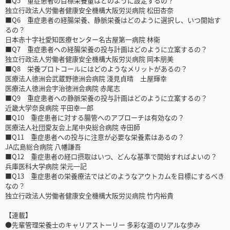
■Q5 重症患者の目標栄養量はどのように設定するの？
独立行政法人労働者健康安全機構大阪労災病院 松田杏奈
■Q6 重症患者の経腸栄養、静脈栄養はどのように選択し、いつ開始す
るの？
日本赤十字社愛知医療センター名古屋第一病院 林衛
■Q7 重症患者への経腸栄養の投与計画はどのように立案するの？
独立行政法人労働者健康安全機構大阪労災病院 岡本朋美
■Q8 栄養プロトコールにはどのようなメリットがあるの？
医療法人徳洲会武蔵野徳洲会病院 淺見貞晴 土屋輝幸
医療法人徳洲会宇治徳洲会病院 赤尾志
■Q9 重症患者への静脈栄養の投与計画はどのように立案するの？
近畿大学奈良病院 平田幸一郎
■Q10 重症患者に対する腸管へのアプローチは有効なの？
医療法人社団愛友会上尾中央総合病院 寺田師
■Q11 重症患者への投与に注意が必要な栄養素はあるの？
JA広島総合病院 八幡謙吾
■Q12 重症患者の経口摂取はいつ、どんな基準で開始すればよいの？
兵庫医科大学病院 栄元一記
■Q13 重症患者の栄養療法ではどのようなアウトカムを目標にするべき
なの？
独立行政法人労働者健康安全機構大阪労災病院 竹内裕貴
【連載】
●先輩管理栄養士のキャリアストーリー 多彩な道のリアルな歩み