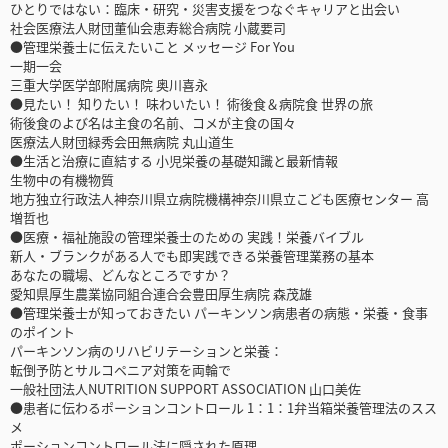
ひとりではない：臨床・研究・災害支援をつなぐキャリアと出会い
社会医療法人財団董仙会恵寿総合病院 小蔵要司
●管理栄養士に伝えたいこと メッセージ For You
一期一会
三重大学医学部附属病院 奥川喜永
●見たい！ 知りたい！ 味わいたい！ 術後食＆病院食 世界の旅
術後食のよび名は主食の名前、コメが主食の国々
医療法人財団緑秀会田無病院 丸山道生
●生活と治療に直結する 小児栄養の基礎知識と最新情報
生物中の有機物質
地方独立行政法人神奈川県立病院機構神奈川県立こども医療センター 高
増哲也
●医療・福祉施設の管理栄養士のための 実践！栄養バイブル
新人・ブランクがある人でも即実践できる栄養管理業務の基本
あなたの職場、どんなところですか？
愛知県厚生農業協同組合連合会豊田厚生病院 森茂雄
●管理栄養士が知っておきたい パーキンソン病患者の病態・栄養・食事
のポイント
パーキンソン病のリハビリテーションと栄養：
転倒予防とサルコペニア対策を両輪で
一般社団法人NUTRITION SUPPORT ASSOCIATION 山口美佐
●患者に伝わるポーションコントロール 1：1：1弁当箱栄養管理法のスス
メ
ポーションコントロール法に隠された原理