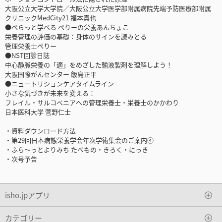
大阪公立大学大学院／大阪公立大学医学部附属病院先端予防医療部附属
クリニックMedCity21 福本真也
●ぺらっと学べる ぺりーの栄養あんちょこ
栄養管理の評価の基礎：身体のサインを読みとる
管理栄養士ぺりー
●NST回診日誌
中心静脈栄養の「適」をめざした輸液製剤を理解しよう！
大阪国際がんセンター 飯島正平
●ニュートリションケアタイムライン
小さな気づきが未来を変える：
フレイル・サルコペニアへの管理栄養士・栄養士のかかわり
日本医科大学 菅野仁士
・資料ダウンロード方法
・第29回日本病態栄養学会年次学術集会のご案内④
・ふら～っとよりみち たべもの・きろく・にっき
・次号予告
isho.jpアプリ
カテゴリー