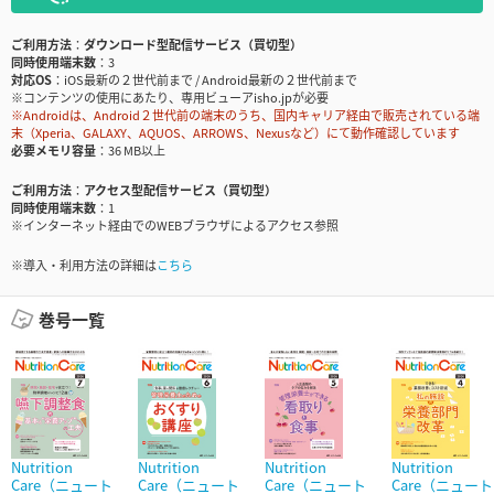
ご利用方法
ダウンロード型配信サービス（買切型）
同時使用端末数
3
対応OS
iOS最新の２世代前まで / Android最新の２世代前まで
※コンテンツの使用にあたり、専用ビューアisho.jpが必要
※Androidは、Android２世代前の端末のうち、国内キャリア経由で販売されている端
末（Xperia、GALAXY、AQUOS、ARROWS、Nexusなど）にて動作確認しています
必要メモリ容量
36 MB以上
ご利用方法
アクセス型配信サービス（買切型）
同時使用端末数
1
※インターネット経由でのWEBブラウザによるアクセス参照
※導入・利用方法の詳細は
こちら
巻号一覧
Nutrition
Nutrition
Nutrition
Nutrition
Care（ニュート
Care（ニュート
Care（ニュート
Care（ニュート