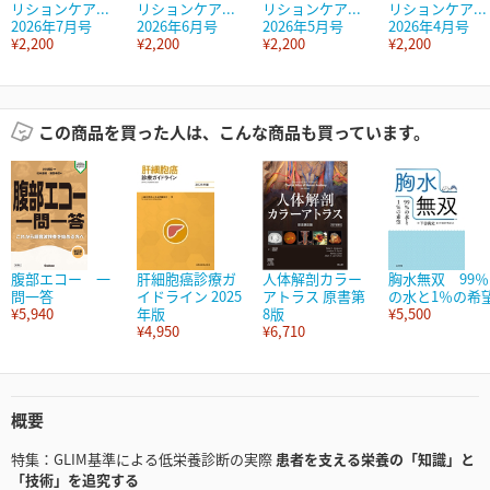
リションケア...
リションケア...
リションケア...
リションケア...
2026年7月号
2026年6月号
2026年5月号
2026年4月号
¥2,200
¥2,200
¥2,200
¥2,200
この商品を買った人は、こんな商品も買っています。
腹部エコー 一
肝細胞癌診療ガ
人体解剖カラー
胸水無双 99％
問一答
イドライン 2025
アトラス 原書第
の水と1％の希
¥5,940
年版
8版
¥5,500
¥4,950
¥6,710
概要
特集：GLIM基準による低栄養診断の実際
患者を支える栄養の「知識」と
「技術」を追究する