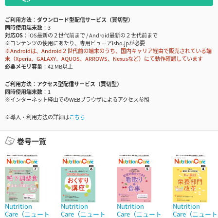
ご利用方法
ダウンロード型配信サービス（買切型）
同時使用端末数
3
対応OS
iOS最新の２世代前まで / Android最新の２世代前まで
※コンテンツの使用にあたり、専用ビューアisho.jpが必要
※Androidは、Android２世代前の端末のうち、国内キャリア経由で販売されている端
末（Xperia、GALAXY、AQUOS、ARROWS、Nexusなど）にて動作確認しています
必要メモリ容量
42 MB以上
ご利用方法
アクセス型配信サービス（買切型）
同時使用端末数
1
※インターネット経由でのWEBブラウザによるアクセス参照
※導入・利用方法の詳細は
こちら
巻号一覧
Nutrition
Nutrition
Nutrition
Nutrition
Care（ニュート
Care（ニュート
Care（ニュート
Care（ニュート