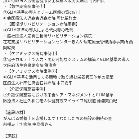
独立行政法人労働者健康安全機構大阪労災病院 竹内裕貴
・【急性期病院事例②】
③GLIM基準の導入とチーム医療の質の向上
社会医療法人近森会近森病院 阿比留祥太
・【回復期リハビリテーション病院事例】
④GLIM基準の導入による低栄養の改善
一般社団法人是真会長崎リハビリテーション病院／
在宅支援リハビリテーションセンターぎんや居宅療養管理指導事業所 西
岡絵美
・【ケアミックス病院事例①】
⑤電子カルテ上で入力・同期可能なシステムの構築とGLIM基準の導入
大阪府済生会泉尾病院 餅康樹
・【ケアミックス病院事例②】
⑥GLIM基準を活用して多職種で取り組む栄養管理体制の構築
医療法人社団仁恵会石井病院 中司安里
・【介護保険施設事例】
⑦介護保険施設における栄養ケア・マネジメントとGLIM基準
医療法人社団久和会老人保健施設マイライフ尾根道 藤浦美由紀
【施設取材】
がんばる栄養士を応援します！わたしたちの施設の期待の星
前橋赤十字病院 中島徹さん
【連載】