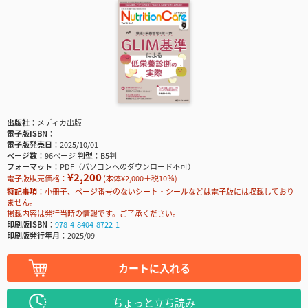
出版社
メディカ出版
電子版ISBN
電子版発売日
2025/10/01
ページ数
96ページ
判型
B5判
フォーマット
PDF（パソコンへのダウンロード不可）
¥2,200
電子版販売価格：
(本体¥2,000＋税10％)
特記事項
小冊子、ページ番号のないシート・シールなどは電子版には収載しており
ません。
掲載内容は発行当時の情報です。ご了承ください。
印刷版ISBN
978-4-8404-8722-1
印刷版発行年月
2025/09
カートに入れる
ちょっと立ち読み