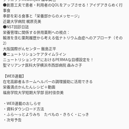
●創意工夫で患者・利用者のQOLをアップさせる！アイデアきらめく行
事食
季節を彩る食事と「栄養部からのメッセージ」
近畿大学病院 梶原克美
●NST回診日誌
栄養管理に関係する併用薬剤への視点：
輸液を含む薬剤履歴から考える低ナトリウム血症へのアプローチ（その
2）
大阪国際がんセンター 飯島正平
●ニュートリションケアタイムライン
ニュートリションケアにおけるPERMAな目標設定を！
聖マリアンナ医科大学横浜市西部病院 森みさ子
【WEB連載】
在宅高齢者＆ホームヘルパーの調理援助に活用できる
栄養満点かんたんレシピ＋動画
福島学院大学短期大学部 田村佳奈美
・WEB連載のおしらせ
・資料ダウンロード方法
・ふら～っとよりみち たべもの・きろく・にっき
・次号予告