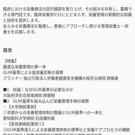
臨床における栄養療法の試行錯誤を取り上げ、その試みを共有し、蓄積で
きる専門誌です。臨床栄養学だけにとどまらず、栄養管理の実践的な知識
と技術を提供します。
あらゆる栄養療法を駆使し、患者にアプローチし続ける管理栄養士・栄
養士を応援します。
目次
【特集】
最適な栄養管理の第一歩
GLIM基準による低栄養診断の実際
プランナー 独立行政法人労働者健康安全機構大阪労災病院 西條豪
■1 総論：なぜGLIM基準が必要なのか
大阪府済生会泉尾病院 餅康樹
■2 GLIM基準を組み込んだ栄養管理手順の実際
・【大学病院事例】
①早期からの栄養管理体制の整備とGLIM基準への一本化
愛知医科大学病院 石田優利亜
・【急性期病院事例①】
②GLIM基準導入による栄養管理体制の標準化と栄養ケアプロセスの構築