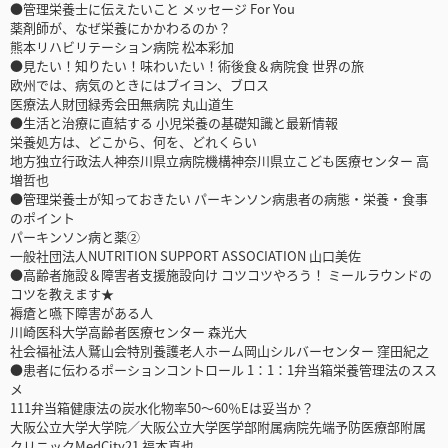
●管理栄養士に伝えたいこと メッセージ For You
薬剤師が、なぜ栄養にかかわるのか？
熊本リハビリテーション病院 松本彩加
●見たい！知りたい！味わいたい！術後食＆病院食 世界の旅
欧州では、病気のときにはブイヨン、ブロス
医療法人財団緑秀会田無病院 丸山道生
●生活と治療に直結する 小児栄養の基礎知識と最新情報
栄養処方は、どこから、何を、どれくらい
地方独立行政法人神奈川県立病院機構神奈川県立こども医療センター 高
増哲也
●管理栄養士が知っておきたい パーキンソン病患者の病態・栄養・食事
のポイント
パーキンソン病と薬②
一般社団法人NUTRITION SUPPORT ASSOCIATION 山口美佐
●高齢者施設＆障害者支援施設向け コツコツやろう！ ミールラウンドの
コツを教えます★
褥瘡と嚥下障害がある人
川崎医科大学高齢者医療センター 森光大
社会福祉法人鷲山会特別養護老人ホーム岡山シルバーセンター 窪田紀之
●患者に伝わるポーションコントロール 1：1：1弁当箱栄養管理法のスス
メ
111弁当箱健康法の炭水化物率50～60％Eは妥当か？
大阪公立大学大学院／大阪公立大学医学部附属病院先端予防医療部附属
クリニックMedCity21 福本真也