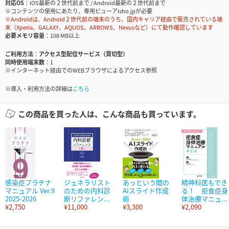
対応OS
iOS最新の２世代前まで / Android最新の２世代前まで
※コンテンツの使用にあたり、専用ビューアisho.jpが必要
※Androidは、Android２世代前の端末のうち、国内キャリア経由で販売されている端
末（Xperia、GALAXY、AQUOS、ARROWS、Nexusなど）にて動作確認しています
必要メモリ容量
108 MB以上
ご利用方法
アクセス型配信サービス（買切型）
同時使用端末数
1
※インターネット経由でのWEBブラウザによるアクセス参照
※導入・利用方法の詳細は
こちら
この商品を買った人は、こんな商品も買っています。
感染症プラチナ
ジェネラリスト
あっという間の
精神科医もでき
マニュアル Ver.9
のための内科診
AIスライド作成
る！ 拒食症身
2025-2026
断リファレン...
術
体治療マニュ...
¥2,750
¥11,000
¥3,300
¥2,090