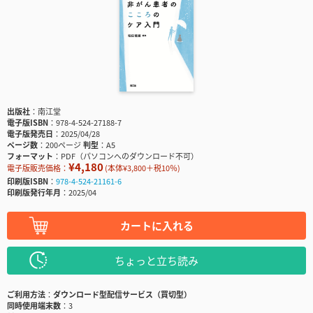
出版社
南江堂
電子版ISBN
978-4-524-27188-7
電子版発売日
2025/04/28
ページ数
200ページ
判型
A5
フォーマット
PDF（パソコンへのダウンロード不可）
¥4,180
電子版販売価格：
(本体¥3,800＋税10％)
印刷版ISBN
978-4-524-21161-6
印刷版発行年月
2025/04
カートに入れる
ちょっと立ち読み
ご利用方法
ダウンロード型配信サービス（買切型）
同時使用端末数
3