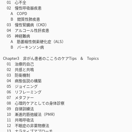
01 心不全
02 慢性呼吸器疾患
A COPD
B 間質性肺疾患
03 慢性腎臓病（CKD）
04 アルコール性肝疾患
05 神経難病
A 筋萎縮性側索硬化症（ALS）
B パーキンソン病
Chapter3 非がん患者のこころのケアTips & Topics
01 治療的自己
02 共感と共鳴
03 防衛機制
04 病態仮説の構築
05 ジョイニング
06 リフレーミング
07 メタファー
08 心理的ケアとしての身体診察
09 自律訓練法
10 漸進的筋弛緩法（PMR）
11 共鳴呼吸法
12 不眠症の非薬物療法
13 ナラティブアプローチ