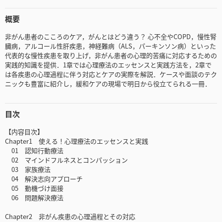
概要
非がん患者のこころのケア，がんとはどう違う？ 心不全やCOPD，慢性腎
臓病，アルコール性肝疾患，神経難病（ALS，パーキンソン病）といった
代表的な慢性疾患を取り上げ，非がん患者の心理的苦痛に対応するための
実践的知識を提供．1章では心理療法のエッセンスと実践方法を，2章で
は各疾患の心理過程に伴う対応とケアの実際を解説．ケースや面談のテク
ニックも豊富に紹介し，緩和ケアの現場で明日から役立てられる一冊．
目次
【内容目次】
Chapter1 使える！心理療法のエッセンスと実践
01 認知行動療法
02 マインドフルネスとコンパッション
03 家族療法
04 解決志向アプローチ
05 動機づけ面接
06 問題解決療法
Chapter2 非がん疾患の心理過程とその対応