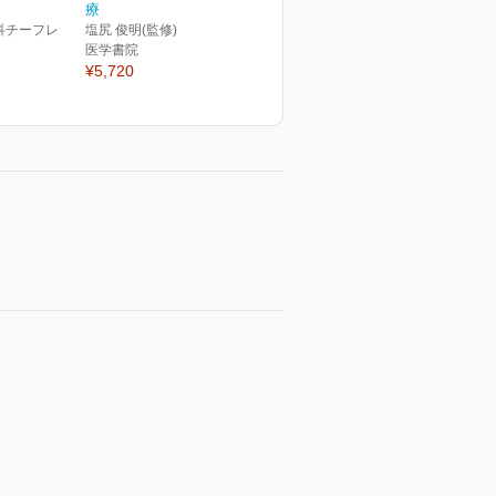
療
科チーフレ
塩尻 俊明(監修)
医学書院
¥5,720