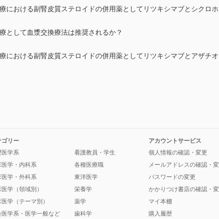
 の初期治療における副腎皮質ステロイドの併用薬としてリツキシマブとシク
初期治療として血漿交換療法は推奨されるか？
 の維持治療における副腎皮質ステロイドの併用薬としてリツキシマブとアザ
テゴリー
アカウントサービス
礎医学系
看護教員・学生
個人情報の確認・変更
床医学・内科系
各種医療職
メールアドレスの確認・変
床医学・外科系
東洋医学
パスワードの変更
床医学（領域別）
栄養学
かかりつけ書店の確認・変
床医学（テーマ別）
薬学
マイ本棚
会医学系・医学一般など
歯科学
購入履歴