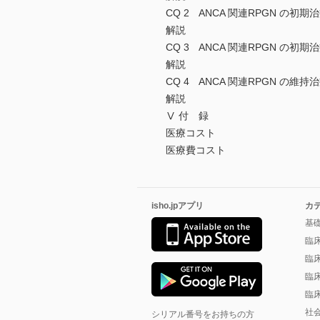
CQ 2 ANCA 関連RPGN
解説
CQ 3 ANCA 関連RPGN の
解説
CQ 4 ANCA 関連RPGN
解説
Ⅴ 付 録
医療コスト
医療費コスト
isho.jpアプリ
カ
基
臨
臨
臨
臨
社
シリアル番号をお持ちの方