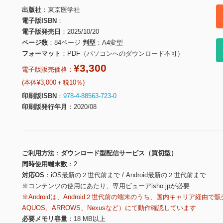
出版社
東京医学社
電子版ISBN
電子版発売日
2025/10/20
ページ数
84ページ
判型
A4変型
フォーマット
PDF（パソコンへのダウンロード不可）
¥3,300
電子版販売価格：
(本体¥3,000＋税10％)
印刷版ISBN
978-4-88563-723-0
印刷版発行年月
2020/08
ご利用方法
ダウンロード型配信サービス（買切型）
同時使用端末数
2
対応OS
iOS最新の２世代前まで / Android最新の２世代前まで
※コンテンツの使用にあたり、専用ビューアisho.jpが必要
※Androidは、Android２世代前の端末のうち、国内キャリア経由で販
AQUOS、ARROWS、Nexusなど）にて動作確認しています
必要メモリ容量
18 MB以上