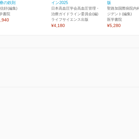
療の鉄則
イン2025
版
 信好(編集)
日本高血圧学会高血圧管理・
聖路加国際病院内
学書院
治療ガイドライン委員会(編)
ジデント(編集)
,940
ライフサイエンス出版
医学書院
¥4,180
¥5,280