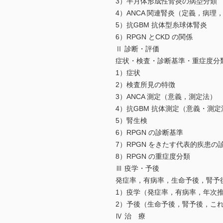
3）半月体形成性腎炎の病型分類
4）ANCA 関連腎炎（定義，病理
5）抗GBM 抗体型糸球体腎炎
6）RPGN とCKD の関係
Ⅱ 診断・評価
症状・検査・診断基準・重症度分
1）症状
2）検査所見の特徴
3）ANCA 測定（意義，測定法）
4）抗GBM 抗体測定（意義・測定
5）腎生検
6）RPGN の診断基準
7）RPGN をきたす代表的疾患の
8）RPGN の重症度分類
Ⅲ 疫学・予後
発症率，有病率，生命予後，腎予
1）疫学（発症率，有病率，年次
2）予後（生命予後，腎予後，こ
Ⅳ 治 療