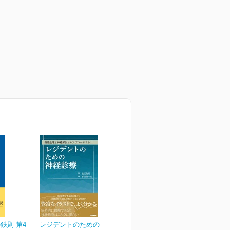
鉄則 第4
レジデントのための神経診