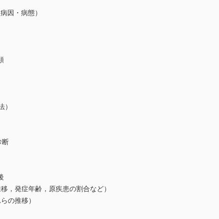
，病因・病態）
類
法）
診断
後
推移，発症年齢，原疾患の割合など）
れらの推移）