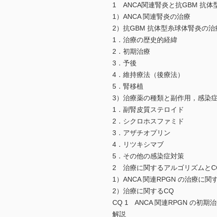
1 ANCA関連腎炎と抗GBM 抗
1）ANCA 関連腎炎の治療
2）抗GBM 抗体型糸球体腎炎の治
1．治療の歴史的経緯
2．初期治療
3．予後
4．維持療法（後療法）
5．腎移植
3）治療薬の種類と副作用，感染
1．副腎皮質ステロイド
2．シクロホスファミド
3．アザチオプリン
4．リツキシマブ
5．その他の感染症対策
2 治療に関するアルゴリズムとC
1）ANCA 関連RPGN の治療に
2）治療に関するCQ
CQ 1 ANCA 関連RPGN
解説