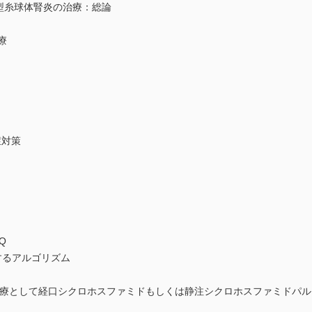
体型糸球体腎炎の治療：総論
療
症対策
Q
関するアルゴリズム
 の初期治療として経口シクロホスファミドもしくは静注シクロホスファミド