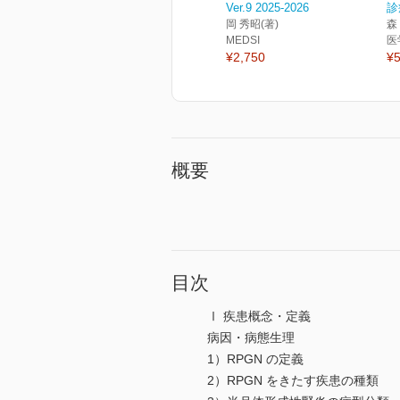
Ver.9 2025-2026
診
岡 秀昭(著)
森
MEDSI
医
¥2,750
¥5
概要
目次
Ⅰ 疾患概念・定義
病因・病態生理
1）RPGN の定義
2）RPGN をきたす疾患の種類